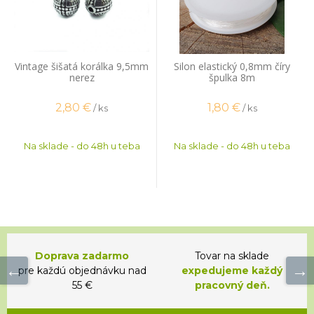
Vintage šišatá korálka 9,5mm
Silon elastický 0,8mm číry
nerez
špulka 8m
2,80
€
1,80
€
/ ks
/ ks
Na sklade - do 48h u teba
Na sklade - do 48h u teba
Doprava zadarmo
Tovar na sklade
pre každú objednávku nad
expedujeme každý
55 €
pracovný deň.