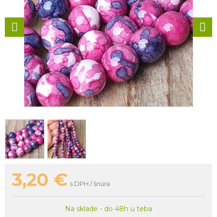
3,20
€
s DPH / šnúra
Na sklade - do 48h u teba