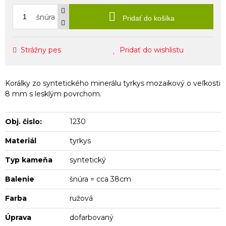
šnúra
Pridať do košíka
Strážny pes
Pridať do wishlistu
Korálky zo syntetického minerálu tyrkys mozaikový o veľkosti
8 mm s lesklým povrchom.
Obj. čislo:
1230
Materiál
tyrkys
Typ kameňa
syntetický
Balenie
šnúra = cca 38cm
Farba
ružová
Úprava
dofarbovaný