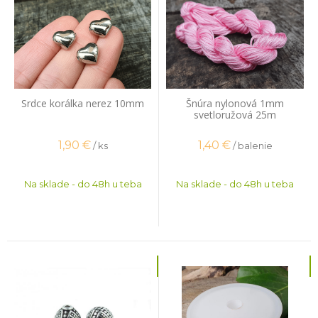
Srdce korálka nerez 10mm
Šnúra nylonová 1mm
svetloružová 25m
1,90
€
1,40
€
/ ks
/ balenie
Na sklade - do 48h u teba
Na sklade - do 48h u teba