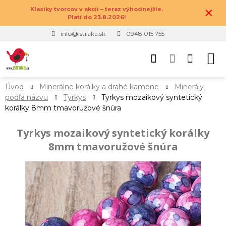
×
Klasiky tvorcov v akcii – teraz výhodnejšie.
Platí do 23.8.2026!
info@istraka.sk
0948 015 755
Úvod
Minerálne korálky a drahé kamene
Minerály
podľa názvu
Tyrkys
Tyrkys mozaikový syntetický
korálky 8mm tmavoružové šnúra
Tyrkys mozaikový syntetický korálky
8mm tmavoružové šnúra