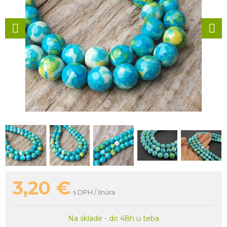
3,20
€
s DPH / šnúra
Na sklade - do 48h u teba