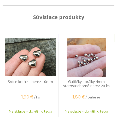
Súvisiace produkty
Srdce korálka nerez 10mm
Guľôčky korálky 4mm
starostrieborné nerez 20 ks
1,90
€
1,80
€
/ ks
/ balenie
Na sklade - do 48h u teba
Na sklade - do 48h u teba