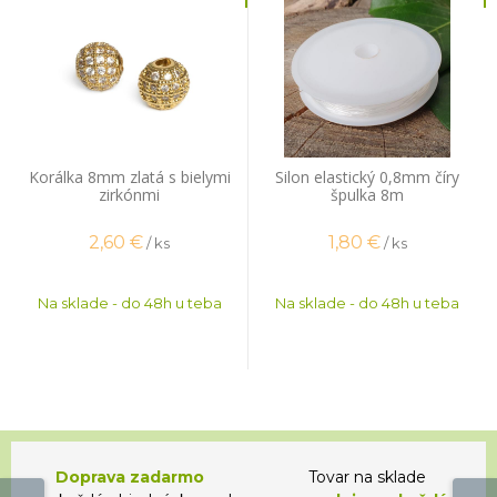
Korálka 8mm zlatá s bielymi
Silon elastický 0,8mm číry
zirkónmi
špulka 8m
2,60
€
1,80
€
/ ks
/ ks
Na sklade - do 48h u teba
Na sklade - do 48h u teba
Doprava zadarmo
Tovar na sklade