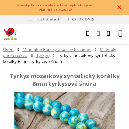
×
Klasiky tvorcov v akcii – teraz výhodnejšie.
Platí do 23.8.2026!
info@istraka.sk
0948 015 755
Úvod
Minerálne korálky a drahé kamene
Minerály
podľa názvu
Tyrkys
Tyrkys mozaikový syntetický
korálky 8mm tyrkysové šnúra
Tyrkys mozaikový syntetický korálky
8mm tyrkysové šnúra