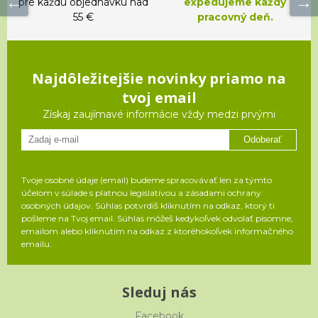
pre každú objednávku nad
expedujeme každý
55 €
pracovný deň.
Najdôležitejšie novinky priamo na
tvoj email
Získaj zaujímavé informácie vždy medzi prvými
Odoberať
Tvoje osobné údaje (email) budeme spracovávať len za týmto
účelom v súlade s platnou legislatívou a zásadami ochrany
osobných údajov. Súhlas potvrdíš kliknutím na odkaz, ktorý ti
pošleme na Tvoj email. Súhlas môžeš kedykoľvek odvolať písomne,
emailom alebo kliknutím na odkaz z ktoréhokoľvek informačného
emailu.
Sleduj nás
Facebook