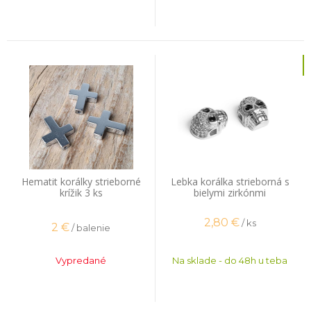
Hematit korálky strieborné
Lebka korálka strieborná s
krížik 3 ks
bielymi zirkónmi
2,80
€
/ ks
2
€
/ balenie
Vypredané
Na sklade - do 48h u teba