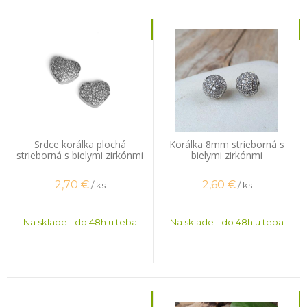
Srdce korálka plochá
Korálka 8mm strieborná s
strieborná s bielymi zirkónmi
bielymi zirkónmi
2,70
€
2,60
€
/ ks
/ ks
Na sklade - do 48h u teba
Na sklade - do 48h u teba