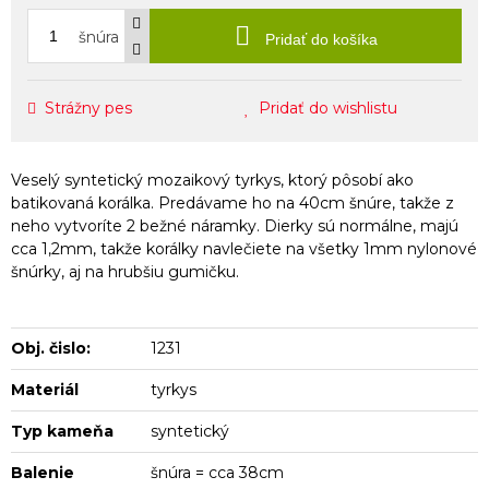
šnúra
Pridať do košíka
Strážny pes
Pridať do wishlistu
Veselý syntetický mozaikový tyrkys, ktorý pôsobí ako
batikovaná korálka. Predávame ho na 40cm šnúre, takže z
neho vytvoríte 2 bežné náramky. Dierky sú normálne, majú
cca 1,2mm, takže korálky navlečiete na všetky 1mm nylonové
šnúrky, aj na hrubšiu gumičku.
Obj. čislo:
1231
Materiál
tyrkys
Typ kameňa
syntetický
Balenie
šnúra = cca 38cm