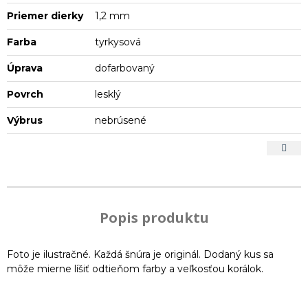
Priemer dierky
1,2 mm
Farba
tyrkysová
Úprava
dofarbovaný
Povrch
lesklý
Výbrus
nebrúsené
Popis produktu
Foto je ilustračné. Každá šnúra je originál. Dodaný kus sa
môže mierne líšiť odtieňom farby a veľkosťou korálok.