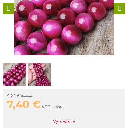
9,20 €
s DPH
7,40
€
s DPH / šnúra
Vypredané