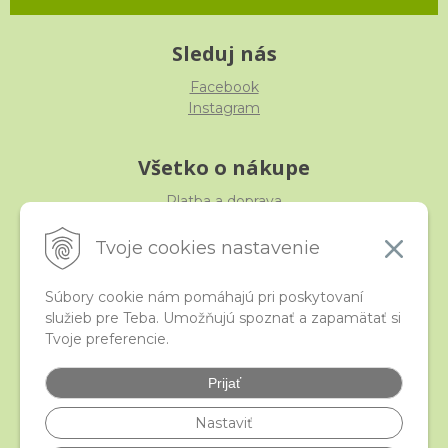
Sleduj nás
Facebook
Instagram
Všetko o nákupe
Platba a doprava
Reklamácia, výmena, vrátenie
Obchodné podmienky
Tvoje cookies nastavenie
Ochrana osobných údajov
Súbory cookie nám pomáhajú pri poskytovaní
služieb pre Teba. Umožňujú spoznať a zapamätať si
iStraka
Tvoje preferencie.
Kontakt
Veľkoobchod
Prijať
Najčastejšie otázky
Certifikáty
Nastaviť