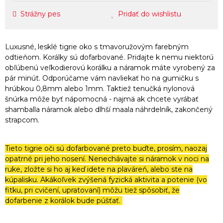
Strážny pes
Pridať do wishlistu
Luxusné, lesklé tigrie oko s tmavoružovým farebným
odtieňom. Korálky sú dofarbované. Pridajte k nemu niektorú
obľúbenú veľkodierovú korálku
a náramok máte vyrobený za
pár minút. Odporúčame vám navliekať ho na gumičku s
hrúbkou
0,8mm
alebo
1mm. Taktiež tenučká nylonová
šnúrka môže byť nápomocná - najmä ak chcete vyrábať
shamballa náramok alebo dlhší maala náhrdelník, zakončený
strapcom.
Tieto tigrie oči sú dofarbované preto buďte, prosím, naozaj
opatrné pri jeho nosení. Nenechávajte si náramok v noci na
ruke, zložte si ho aj keď idete na plaváreň, alebo ste na
kúpalisku. Akákoľvek zvýšená fyzická aktivita a potenie (vo
fitku, pri cvičení, upratovaní) môžu tiež spôsobiť, že
dofarbenie z korálok bude púšťať.