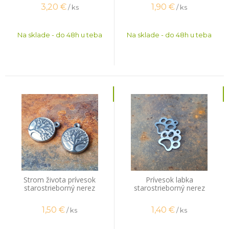
3,20
€
1,90
€
/ ks
/ ks
Na sklade - do 48h u teba
Na sklade - do 48h u teba
Strom života prívesok
Prívesok labka
starostrieborný nerez
starostrieborný nerez
1,50
€
1,40
€
/ ks
/ ks