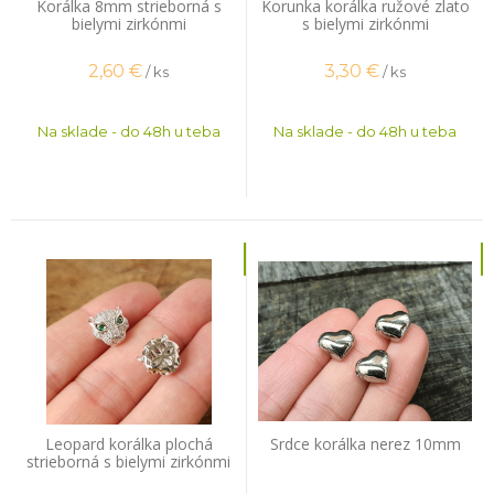
Korálka 8mm strieborná s
Korunka korálka ružové zlato
bielymi zirkónmi
s bielymi zirkónmi
2,60
€
3,30
€
/ ks
/ ks
Na sklade - do 48h u teba
Na sklade - do 48h u teba
Leopard korálka plochá
Srdce korálka nerez 10mm
strieborná s bielymi zirkónmi