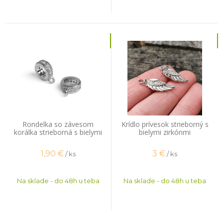
Rondelka so závesom
Krídlo prívesok strieborný s
korálka strieborná s bielymi
bielymi zirkónmi
zirkónmi
1,90
€
3
€
/ ks
/ ks
Na sklade - do 48h u teba
Na sklade - do 48h u teba