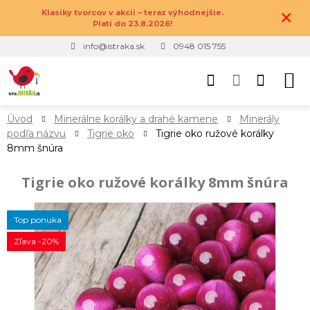
×
Klasiky tvorcov v akcii – teraz výhodnejšie.
Platí do 23.8.2026!
info@istraka.sk
0948 015 755
Úvod
Minerálne korálky a drahé kamene
Minerály
podľa názvu
Tigrie oko
Tigrie oko ružové korálky
8mm šnúra
Tigrie oko ružové korálky 8mm šnúra
Top ponuka
Zľava -20%