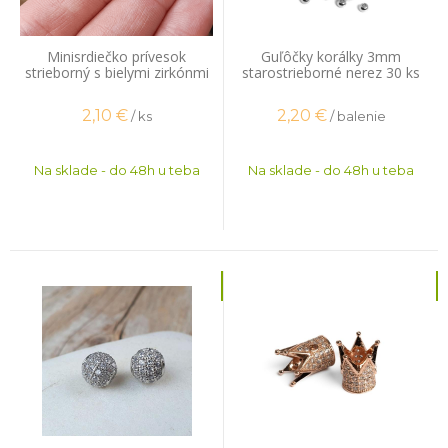
Minisrdiečko prívesok
Guľôčky korálky 3mm
strieborný s bielymi zirkónmi
starostrieborné nerez 30 ks
2,10
€
2,20
€
/ ks
/ balenie
Na sklade - do 48h u teba
Na sklade - do 48h u teba