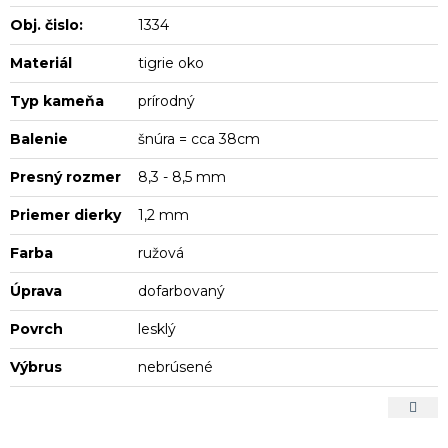
Obj. čislo:
1334
Materiál
tigrie oko
Typ kameňa
prírodný
Balenie
šnúra = cca 38cm
Presný rozmer
8,3 - 8,5 mm
Priemer dierky
1,2 mm
Farba
ružová
Úprava
dofarbovaný
Povrch
lesklý
Výbrus
nebrúsené