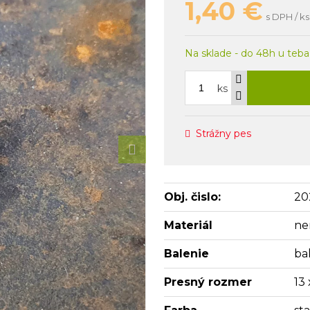
1,40
€
s DPH / ks
Na sklade - do 48h u teba
ks
Strážny pes
Obj. čislo:
20
Materiál
ne
Balenie
bal
Presný rozmer
13