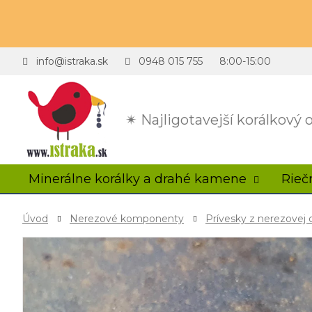
info@istraka.sk
0948 015 755
8:00-15:00
✴ Najligotavejší korálkový
Minerálne korálky a drahé kamene
Rieč
Úvod
Nerezové komponenty
Prívesky z nerezovej 