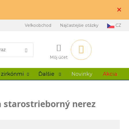
×
Veľkoobchod
Najčastejšie otázky
CZ
Môj účet
 zirkónmi
Ďalšie
Novinky
Akcia
 starostrieborný nerez