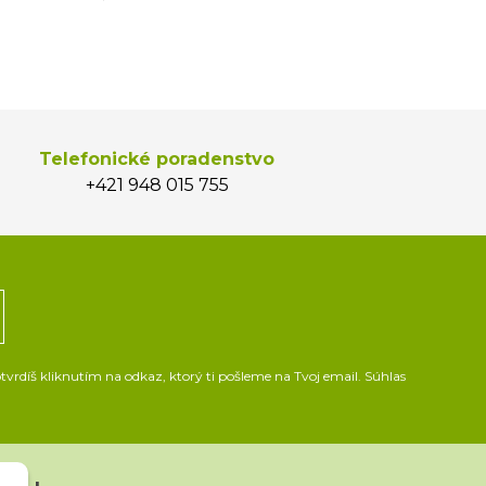
Telefonické poradenstvo
+421 948 015 755
vrdíš kliknutím na odkaz, ktorý ti pošleme na Tvoj email. Súhlas