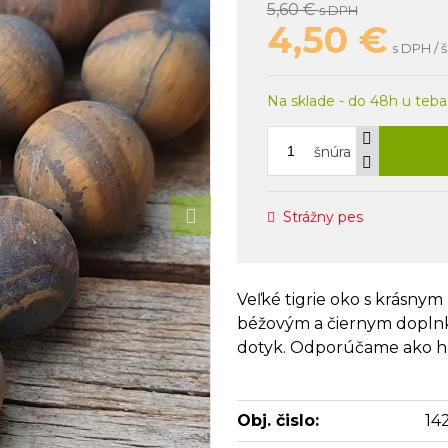
5,60 €
s DPH
4,50
€
s DPH / 
Na sklade - do 48h u teba
šnúra
Strážny pes
Veľké tigrie oko s krásnym
béžovým a čiernym doplnk
dotyk. Odporúčame ako 
Obj. čislo:
14