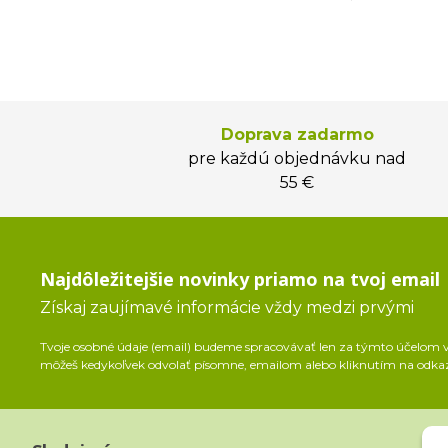
Doprava zadarmo
pre každú objednávku nad
55 €
Najdôležitejšie novinky priamo na tvoj email
Získaj zaujímavé informácie vždy medzi prvými
Tvoje osobné údaje (email) budeme spracovávať len za týmto účelom v 
môžeš kedykoľvek odvolať písomne, emailom alebo kliknutím na odka