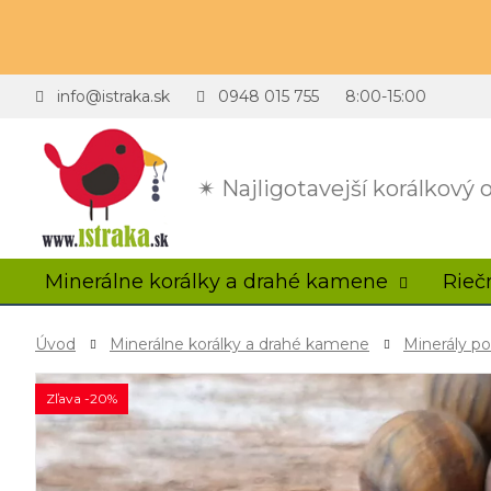
info@istraka.sk
0948 015 755
8:00-15:00
✴ Najligotavejší korálkový
Minerálne korálky a drahé kamene
Rieč
Úvod
Minerálne korálky a drahé kamene
Minerály p
Zľava -20%