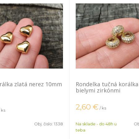
rálka zlatá nerez 10mm
Rondelka tučná korálka 
bielymi zirkónmi
2,60
€
/ ks
/ ks
Obj. čislo:
1338
Na sklade - do 48h u
Ob
teba