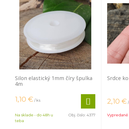
Silon elastický 1mm číry špulka
Srdce ko
4m
1,10
€
2,10
€
/ ks
Na sklade - do 48h u
Obj. čislo:
4377
Vypredané
teba