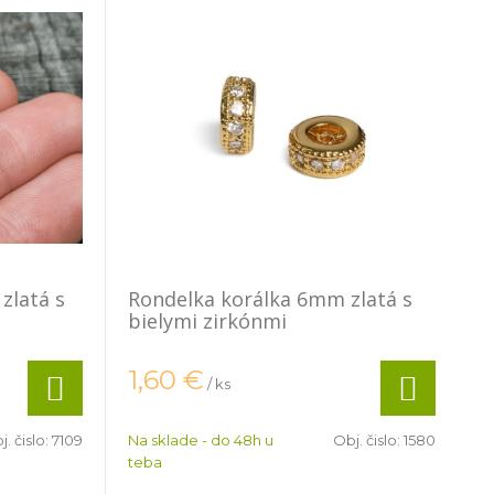
zlatá s
Rondelka korálka 6mm zlatá s
bielymi zirkónmi
1,60
€
/ ks
j. čislo:
7109
Na sklade - do 48h u
Obj. čislo:
1580
teba