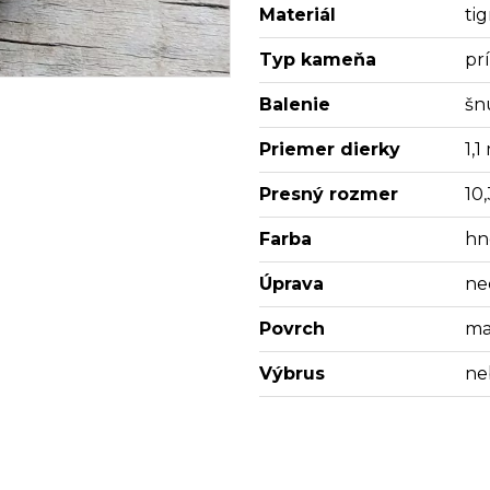
Materiál
tig
Typ kameňa
pr
Balenie
šn
Priemer dierky
1,
Presný rozmer
10
Farba
hn
Úprava
ne
Povrch
ma
Výbrus
ne