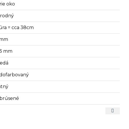
rie oko
írodný
úra = cca 38cm
1 mm
,3 mm
edá
dofarbovaný
tný
brúsené