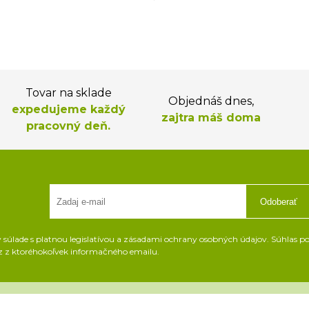
Tovar na sklade
Objednáš dnes,
expedujeme každý
zajtra máš doma
pracovný deň.
Odoberať
súlade s platnou legislatívou a zásadami ochrany osobných údajov. Súhlas pot
z z ktoréhokoľvek informačného emailu.