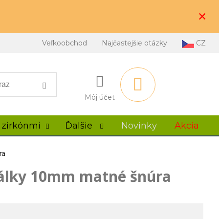
×
Veľkoobchod
Najčastejšie otázky
CZ
Môj účet
 zirkónmi
Ďalšie
Novinky
Akcia
ra
rálky 10mm matné šnúra