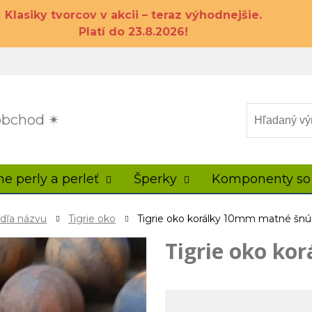
Klasiky tvorcov v akcii – teraz výhodnejšie.
Platí do 23.8.2026!
 obchod ✴
ne perly a perleť
Šperky
Komponenty so
odľa názvu
Tigrie oko
Tigrie oko korálky 10mm matné šnú
Tigrie oko ko