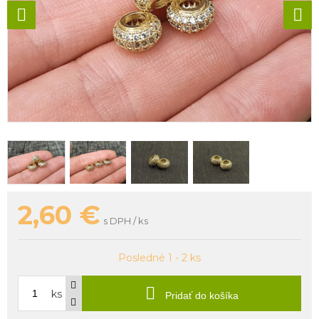
2,60
€
s DPH / ks
Posledné 1 - 2 ks
ks
Pridať do košíka