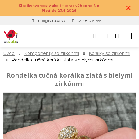
×
Klasiky tvorcov v akcii – teraz výhodnejšie.
Platí do 23.8.2026!
info@istraka.sk
0948 015 755
Úvod
Komponenty so zirkónmi
Korálky so zirkónmi
Rondelka tučná korálka zlatá s bielymi zirkónmi
Rondelka tučná korálka zlatá s bielymi
zirkónmi