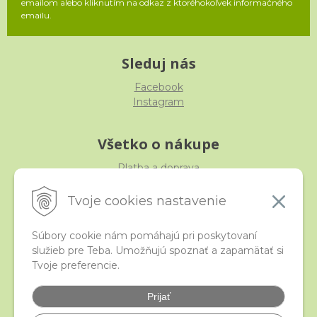
emailom alebo kliknutím na odkaz z ktoréhokoľvek informačného
emailu.
Sleduj nás
Facebook
Instagram
Všetko o nákupe
Platba a doprava
Reklamácia, výmena, vrátenie
Obchodné podmienky
Tvoje cookies nastavenie
Ochrana osobných údajov
Súbory cookie nám pomáhajú pri poskytovaní
služieb pre Teba. Umožňujú spoznať a zapamätať si
iStraka
Tvoje preferencie.
Kontakt
Veľkoobchod
Prijať
Najčastejšie otázky