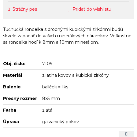
Strážny pes
Pridať do wishlistu
Tučnučká rondelka s drobnými kubickými zirkónmi budú
skvele zapadať do vašich minerálových náramkov. Veľkostne
sa rondelka hodí k 8mm a 10mm minerálom.
Obj. čislo:
7109
Materiál
zliatina kovov a kubické zirkóny
Balenie
balíček = 1ks
Presný rozmer
8x5 mm
Farba
zlatá
Úprava
galvanický pokov