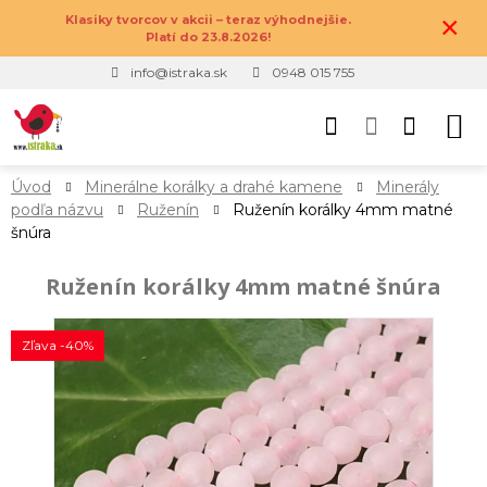
×
Klasiky tvorcov v akcii – teraz výhodnejšie.
Platí do 23.8.2026!
info@istraka.sk
0948 015 755
Úvod
Minerálne korálky a drahé kamene
Minerály
podľa názvu
Ruženín
Ruženín korálky 4mm matné
šnúra
Ruženín korálky 4mm matné šnúra
Zľava -40%