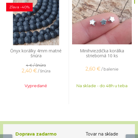
Zľava -40%
Ónyx korálky 4mm matné
Minihviezdička korálka
šnúra
strieborná 10 ks
/ šnúra
4 €
2,60
€
/ balenie
2,40
€
/ šnúra
Vypredané
Na sklade - do 48h u teba
Doprava zadarmo
Tovar na sklade