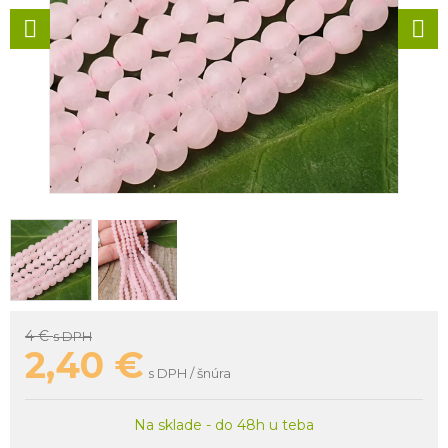
4 €
s DPH
2,40
€
s DPH / šnúra
Na sklade - do 48h u teba