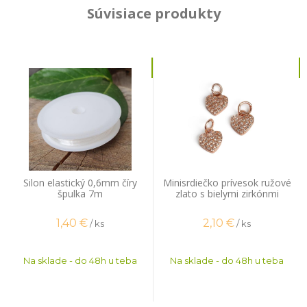
Súvisiace produkty
Silon elastický 0,6mm číry
Minisrdiečko prívesok ružové
špulka 7m
zlato s bielymi zirkónmi
1,40
€
2,10
€
/ ks
/ ks
Na sklade - do 48h u teba
Na sklade - do 48h u teba