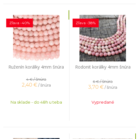
Zľava -40%
Zľava -38%
Ruženín korálky 4mm šnúra
Rodonit korálky 4mm šnúra
/ šnúra
4 €
/ šnúra
6 €
2,40
€
/ šnúra
3,70
€
/ šnúra
Na sklade - do 48h u teba
Vypredané