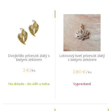
Dvojkrídlo prívesok zlatý s
Lotosový kvet prívesok zlatý
bielymi zirkónmi
s bielymi zirkónmi
3
€
/ ks
2,80
€
/ ks
Na sklade - do 48h u teba
Vypredané