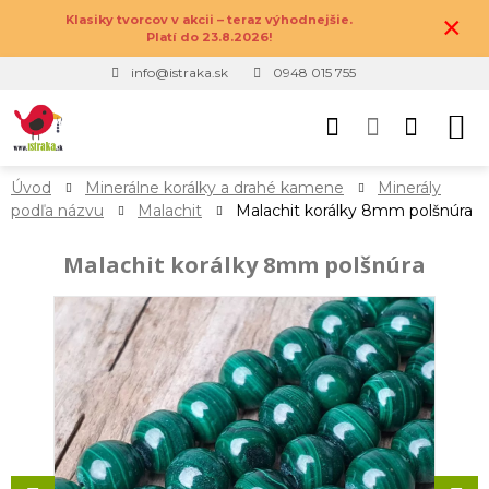
×
Klasiky tvorcov v akcii – teraz výhodnejšie.
Platí do 23.8.2026!
info@istraka.sk
0948 015 755
Úvod
Minerálne korálky a drahé kamene
Minerály
podľa názvu
Malachit
Malachit korálky 8mm polšnúra
Malachit korálky 8mm polšnúra