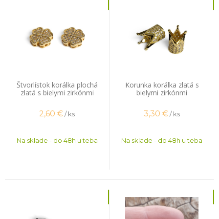
Štvorlístok korálka plochá
Korunka korálka zlatá s
zlatá s bielymi zirkónmi
bielymi zirkónmi
2,60
€
3,30
€
/ ks
/ ks
Na sklade - do 48h u teba
Na sklade - do 48h u teba