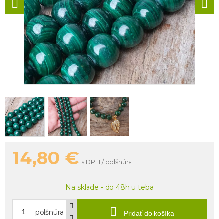
14,80
€
s DPH / polšnúra
Na sklade - do 48h u teba
polšnúra
Pridať do košíka