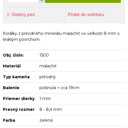
Strážny pes
Pridať do wishlistu
Korálky z prírodného minerálu malachit vo veľkosti 8 mm s
lesklým povrchom.
Obj. čislo:
1500
Materiál
malachit
Typ kameňa
prírodný
Balenie
polšnúra = cca 19cm
Priemer dierky
1 mm
Presný rozmer
8 - 8,4 mm
Farba
zelená