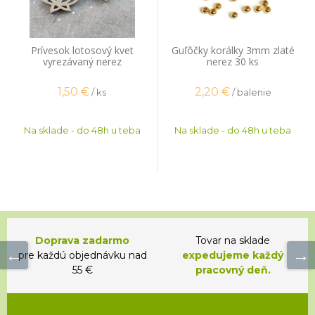
Prívesok lotosový kvet
Guľôčky korálky 3mm zlaté
vyrezávaný nerez
nerez 30 ks
1,50
€
2,20
€
/ ks
/ balenie
Na sklade - do 48h u teba
Na sklade - do 48h u teba
Doprava zadarmo
Tovar na sklade
pre každú objednávku nad
expedujeme každý
55 €
pracovný deň.