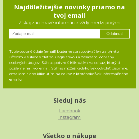
Najdôležitejšie novinky priamo na
tvoj email
Získaj zaujímavé informácie vždy medzi prvými
Odoberať
Tvoje osobné údaje (email) budeme spracovávať len za týmto
účelom v súlade s platnou legislatívou a zásadami ochrany
osobných údajov. Súhlas potvrdíš kliknutím na odkaz, ktorý ti
pošleme na Tvoj email. Súhlas môžeš kedykoľvek odvolať písomne,
emailom alebo kliknutím na odkaz z ktoréhokoľvek informačného
emailu.
Sleduj nás
Facebook
Instagram
Všetko o nákupe