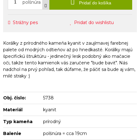
polšnúra
Pridať do košíka
Strážny pes
Pridať do wishlistu
Korálky z prírodného kameňa kyanit v zaujímavej farebnej
palete od modrých odtieňov až po hnedkasté. Korálky majú
špecifickú štruktúru - jedinečný lesk podobný ako mačacie
oči, takže tento kamienok vás zaručene "bude baviť". Nás
nadchol na prvý pohľad, tak dúfame, že páčiť sa bude aj vám,
milé straky :)
Obj. čislo:
5738
Materiál
kyanit
Typ kameňa
prírodný
Balenie
polšnúra = cca 19cm