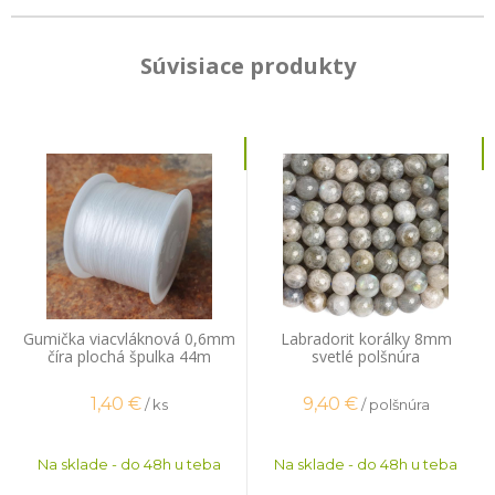
Súvisiace produkty
Gumička viacvláknová 0,6mm
Labradorit korálky 8mm
číra plochá špulka 44m
svetlé polšnúra
1,40
€
9,40
€
/ ks
/ polšnúra
Na sklade - do 48h u teba
Na sklade - do 48h u teba