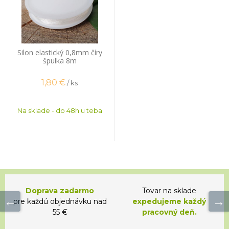
Silon elastický 0,8mm číry
špulka 8m
1,80
€
/ ks
Na sklade - do 48h u teba
Doprava zadarmo
Tovar na sklade
pre každú objednávku nad
expedujeme každý
55 €
pracovný deň.