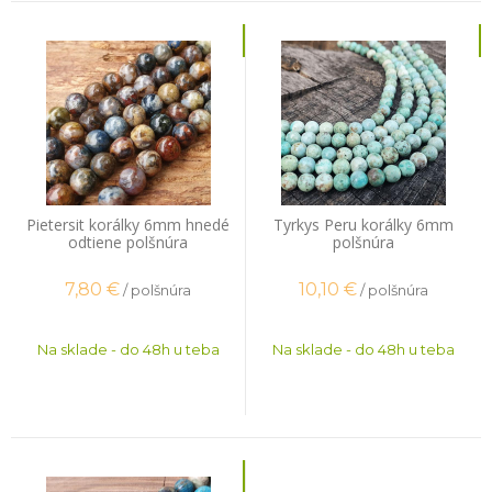
Pietersit korálky 6mm hnedé
Tyrkys Peru korálky 6mm
odtiene polšnúra
polšnúra
7,80
€
10,10
€
/ polšnúra
/ polšnúra
Na sklade - do 48h u teba
Na sklade - do 48h u teba