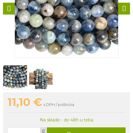
11,10
€
s DPH / polšnúra
Na sklade - do 48h u teba