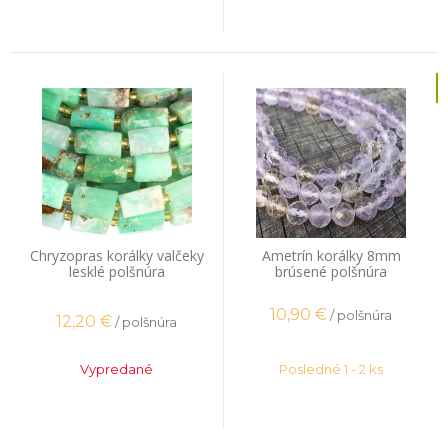
Chryzopras korálky valčeky
Ametrín korálky 8mm
lesklé polšnúra
brúsené polšnúra
10,90
€
/ polšnúra
12,20
€
/ polšnúra
Vypredané
Posledné 1 - 2 ks