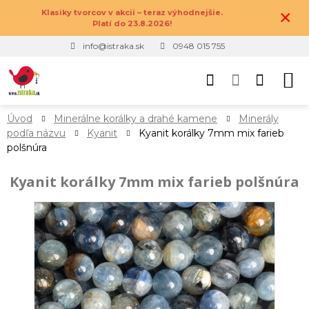
×
Klasiky tvorcov v akcii – teraz výhodnejšie.
Platí do 23.8.2026!
info@istraka.sk
0948 015 755
Úvod
Minerálne korálky a drahé kamene
Minerály
podľa názvu
Kyanit
Kyanit korálky 7mm mix farieb
polšnúra
Kyanit korálky 7mm mix farieb polšnúra