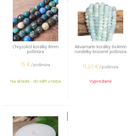
Chryzokol korálky 8mm
Akvamarín korálky 6x4mm
polšnúra
rondelky brúsené polšnúra
15
€
/ polšnúra
11,20
€
/ polšnúra
Na sklade - do 48h u teba
Vypredané