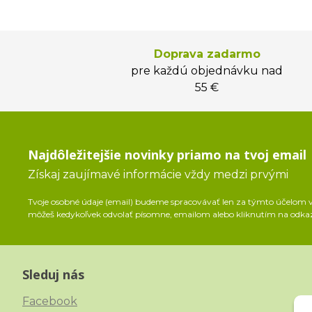
Doprava zadarmo
pre každú objednávku nad
55 €
Najdôležitejšie novinky priamo na tvoj email
Získaj zaujímavé informácie vždy medzi prvými
Tvoje osobné údaje (email) budeme spracovávať len za týmto účelom v 
môžeš kedykoľvek odvolať písomne, emailom alebo kliknutím na odka
Sleduj nás
Facebook