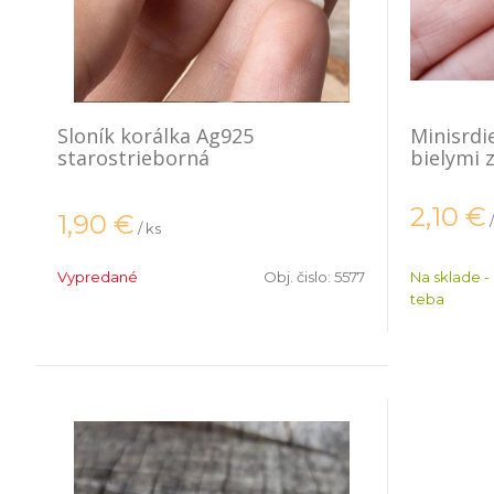
Sloník korálka Ag925
Minisrdi
starostrieborná
bielymi 
2,10
€
1,90
€
/ ks
Vypredané
Obj. čislo:
5577
Na sklade -
teba