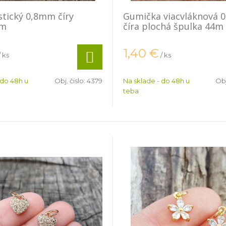
astický 0,8mm číry
Gumička viacvláknová 
8m
číra plochá špulka 44m
1,40
€
/ ks
/ ks
 do 48h u
Obj. čislo:
4379
Na sklade - do 48h u
Obj
teba