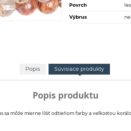
Povrch
les
Výbrus
ne
Popis
Súvisiace produkty
Popis produktu
us sa môže mierne líšiť odtieňom farby a veľkosťou korálo