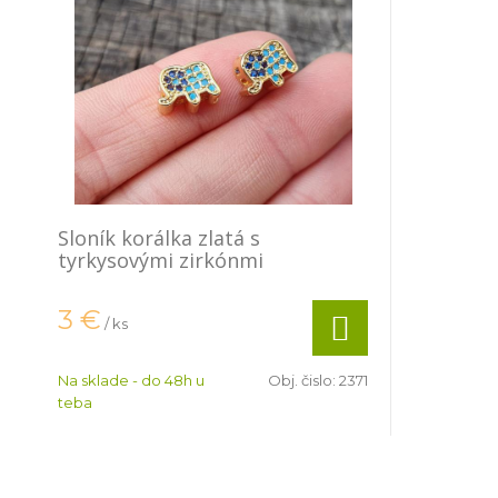
Sloník korálka zlatá s
tyrkysovými zirkónmi
3
€
/ ks
Na sklade - do 48h u
Obj. čislo:
2371
teba