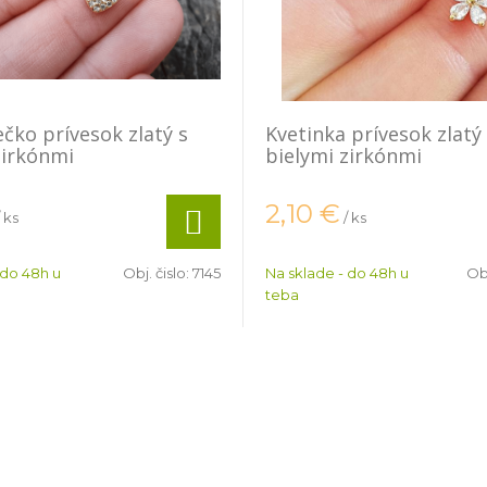
ečko prívesok zlatý s
Kvetinka prívesok zlatý
zirkónmi
bielymi zirkónmi
2,10
€
/ ks
/ ks
 do 48h u
Obj. čislo:
7145
Na sklade - do 48h u
Obj
teba