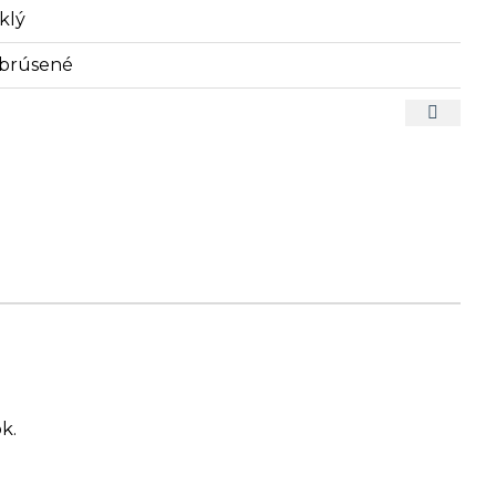
klý
brúsené
k.