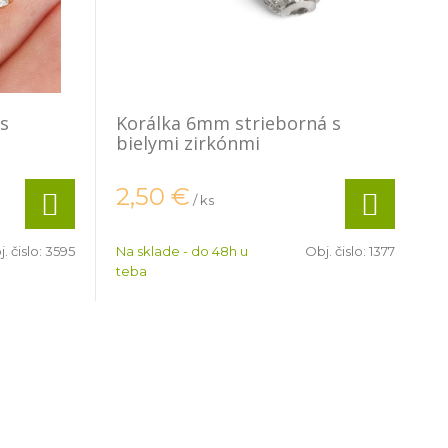
 s
Korálka 6mm strieborná s
bielymi zirkónmi
2,50
€
/ ks
. čislo:
3595
Na sklade - do 48h u
Obj. čislo:
1377
teba