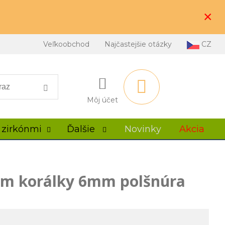
×
Veľkoobchod
Najčastejšie otázky
CZ
Môj účet
 zirkónmi
Ďalšie
Novinky
Akcia
om korálky 6mm polšnúra