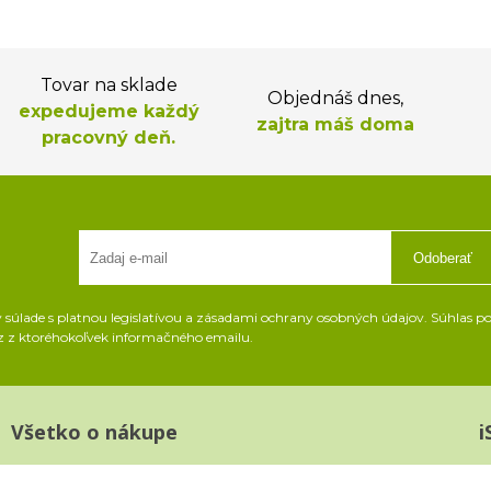
Tovar na sklade
Objednáš dnes,
expedujeme každý
zajtra máš doma
pracovný deň.
Odoberať
súlade s platnou legislatívou a zásadami ochrany osobných údajov. Súhlas pot
z z ktoréhokoľvek informačného emailu.
Všetko o nákupe
i
Platba a doprava
K