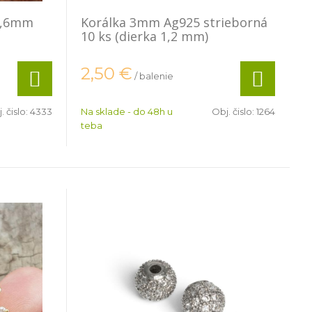
0,6mm
Korálka 3mm Ag925 strieborná
10 ks (dierka 1,2 mm)
2,50
€
/ balenie
. čislo:
4333
Na sklade - do 48h u
Obj. čislo:
1264
teba