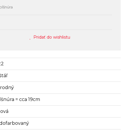
olšnúra
Pridať do wishlistu
22
štáľ
írodný
lšnúra = cca 19cm
lová
dofarbovaný