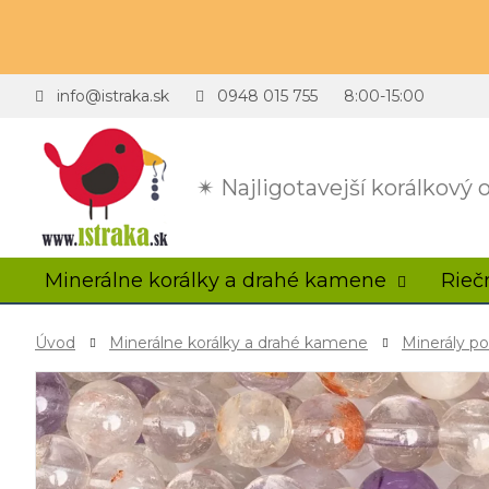
info@istraka.sk
0948 015 755
8:00-15:00
✴ Najligotavejší korálkový
Minerálne korálky a drahé kamene
Rieč
Úvod
Minerálne korálky a drahé kamene
Minerály p