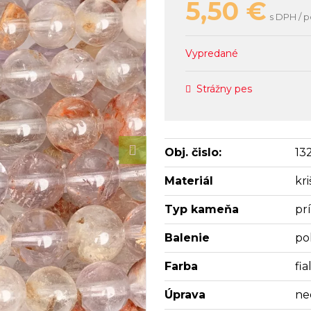
5,50
€
s DPH / p
Vypredané
Strážny pes
Obj. čislo:
13
Materiál
kri
Typ kameňa
pr
Balenie
po
Farba
fia
Úprava
ne