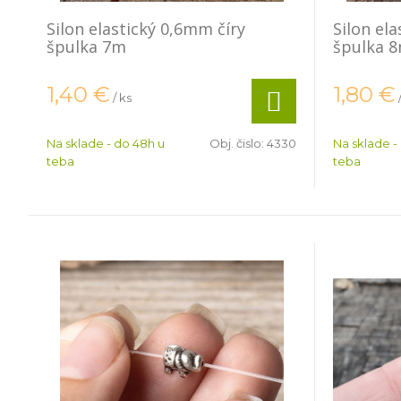
Silon elastický 0,6mm číry
Silon el
špulka 7m
špulka 
1,40
€
1,80
€
/ ks
Na sklade - do 48h u
Obj. čislo:
4330
Na sklade -
teba
teba