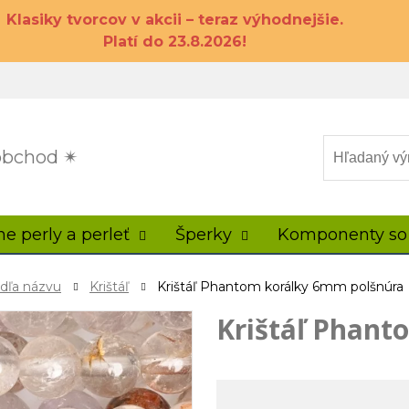
Klasiky tvorcov v akcii – teraz výhodnejšie.
Platí do 23.8.2026!
 obchod ✴
ne perly a perleť
Šperky
Komponenty so
odľa názvu
Krištáľ
Krištáľ Phantom korálky 6mm polšnúra
Krištáľ Phant