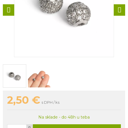
2,50
€
s DPH / ks
Na sklade - do 48h u teba