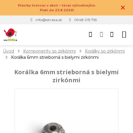
×
Klasiky tvorcov v akcii – teraz výhodnejšie.
Platí do 23.8.2026!
info@istraka.sk
0948 015 755
Úvod
Komponenty so zirkónmi
Korálky so zirkónmi
Korálka 6mm strieborná s bielymi zirkónmi
Korálka 6mm strieborná s bielymi
zirkónmi