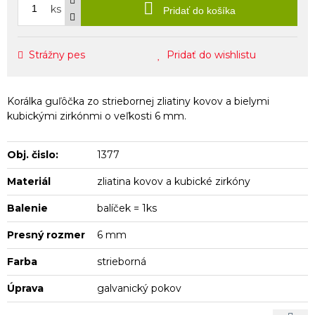
ks
Pridať do košíka
Strážny pes
Pridať do wishlistu
Korálka guľôčka zo striebornej zliatiny kovov a bielymi
kubickými zirkónmi o veľkosti 6 mm.
Obj. čislo:
1377
Materiál
zliatina kovov a kubické zirkóny
Balenie
balíček = 1ks
Presný rozmer
6 mm
Farba
strieborná
Úprava
galvanický pokov