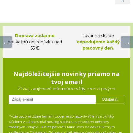
Doprava zadarmo
Tovar na sklade
pre každú objednávku nad
expedujeme každý
55 €
pracovný deň.
Najdôležitejšie novinky priamo na
tvoj email
Získaj zaujímavé informácie vždy medzi prvými
Odoberať
Tvoje osobné údaje (email) budeme spracovávať len za týmto
účelom v súlade s platnou legislatívou a zásadami ochrany
osobných údajov. Súhlas potvrdíš kliknutím na odkaz, ktorý ti
pošleme na Tvoj email. Súhlas môžeš kedykoľvek odvolať písomne,