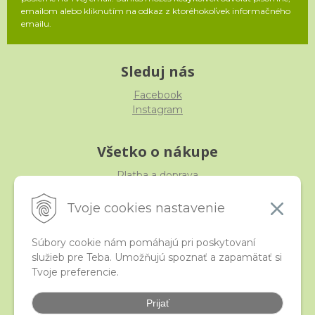
emailom alebo kliknutím na odkaz z ktoréhokoľvek informačného
emailu.
Sleduj nás
Facebook
Instagram
Všetko o nákupe
Platba a doprava
Reklamácia, výmena, vrátenie
Obchodné podmienky
Tvoje cookies nastavenie
Ochrana osobných údajov
Súbory cookie nám pomáhajú pri poskytovaní
služieb pre Teba. Umožňujú spoznať a zapamätať si
iStraka
Tvoje preferencie.
Kontakt
Veľkoobchod
Prijať
Najčastejšie otázky