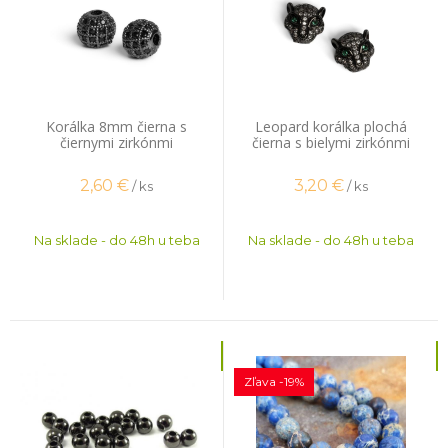
Korálka 8mm čierna s
Leopard korálka plochá
čiernymi zirkónmi
čierna s bielymi zirkónmi
2,60
€
3,20
€
/ ks
/ ks
Na sklade - do 48h u teba
Na sklade - do 48h u teba
Zľava -19%