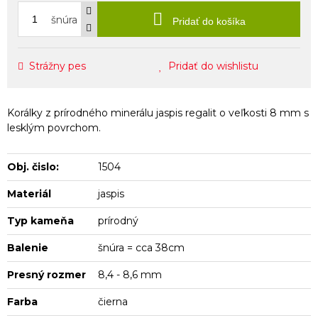
šnúra
Pridať do košíka
Strážny pes
Pridať do wishlistu
Korálky z prírodného minerálu jaspis regalit o veľkosti 8 mm s
lesklým povrchom.
Obj. čislo:
1504
Materiál
jaspis
Typ kameňa
prírodný
Balenie
šnúra = cca 38cm
Presný rozmer
8,4 - 8,6 mm
Farba
čierna