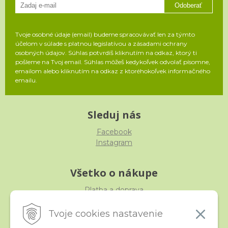
Odoberať
Tvoje osobné údaje (email) budeme spracovávať len za týmto
účelom v súlade s platnou legislatívou a zásadami ochrany
osobných údajov. Súhlas potvrdíš kliknutím na odkaz, ktorý ti
pošleme na Tvoj email. Súhlas môžeš kedykoľvek odvolať písomne,
emailom alebo kliknutím na odkaz z ktoréhokoľvek informačného
emailu.
Sleduj nás
Facebook
Instagram
Všetko o nákupe
Platba a doprava
Reklamácia, výmena, vrátenie
Obchodné podmienky
Tvoje cookies nastavenie
Ochrana osobných údajov