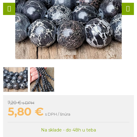
7,20 €
s DPH
5,80
€
s DPH / šnúra
Na sklade - do 48h u teba