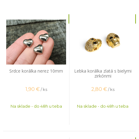
Srdce korálka nerez 10mm
Lebka korálka zlatá s bielymi
zirkónmi
1,90
€
2,80
€
/ ks
/ ks
Na sklade - do 48h u teba
Na sklade - do 48h u teba