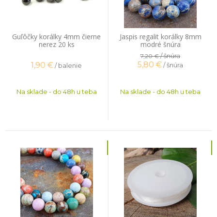
Guľôčky korálky 4mm čierne
Jaspis regalit korálky 8mm
nerez 20 ks
modré šnúra
/ šnúra
7,20 €
5,80
€
1,90
€
/ šnúra
/ balenie
Na sklade - do 48h u teba
Na sklade - do 48h u teba