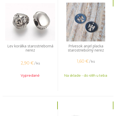
Lev korálka starostrieborná
Prívesok anjel placka
nerez
starostrieborný nerez
1,60
€
/ ks
2,90
€
/ ks
Vypredané
Na sklade - do 48h u teba