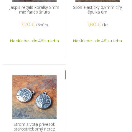
Jaspis regalit korálky 8mm
Silon elastický 0,8mm číry
mix farieb šnúra
špulka 8m
7,20
€
1,80
€
/ šnúra
/ ks
Na sklade - do 48h u teba
Na sklade - do 48h u teba
Strom života prívesok
starostrieborný nerez