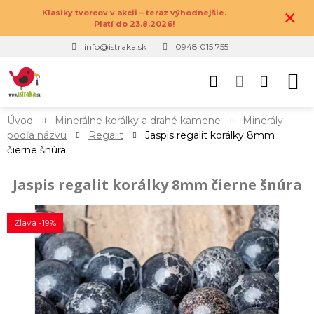
×
Klasiky tvorcov v akcii – teraz výhodnejšie.
Platí do 23.8.2026!
info@istraka.sk
0948 015 755
Úvod
Minerálne korálky a drahé kamene
Minerály
podľa názvu
Regalit
Jaspis regalit korálky 8mm
čierne šnúra
Jaspis regalit korálky 8mm čierne šnúra
Zľava -19%