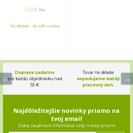
1,50
€
/ ks
Na sklade - do 48h u teba
Doprava zadarmo
Tovar na sklade
pre každú objednávku nad
expedujeme každý
55 €
pracovný deň.
Najdôležitejšie novinky priamo na
tvoj email
Získaj zaujímavé informácie vždy medzi prvými