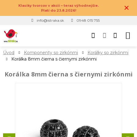
×
Klasiky tvorcov v akcii – teraz výhodnejšie.
Platí do 23.8.2026!
info@istraka.sk
0948 015 755
Úvod
Komponenty so zirkónmi
Korálky so zirkónmi
Korálka 8mm čierna s čiernymi zirkónmi
Korálka 8mm čierna s čiernymi zirkónmi