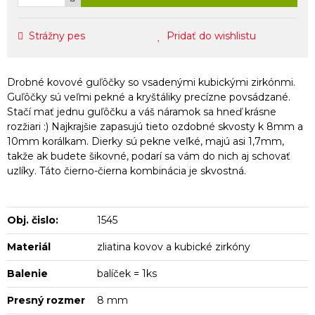
Strážny pes
Pridať do wishlistu
Drobné kovové guľôčky so vsadenými kubickými zirkónmi.
Guľôčky sú veľmi pekné a kryštáliky precízne povsádzané.
Stačí mať jednu guľôčku a váš náramok sa hneď krásne
rozžiari :) Najkrajšie zapasujú tieto ozdobné skvosty k 8mm a
10mm korálkam. Dierky sú pekne veľké, majú asi 1,7mm,
takže ak budete šikovné, podarí sa vám do nich aj schovať
uzlíky. Táto čierno-čierna kombinácia je skvostná.
Obj. čislo:
1545
Materiál
zliatina kovov a kubické zirkóny
Balenie
balíček = 1ks
Presný rozmer
8 mm