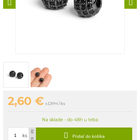
2,60
€
s DPH / ks
Na sklade - do 48h u teba
ks
Pridať do košíka