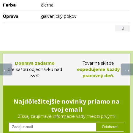
Farba
čierna
Úprava
galvanický pokov
Doprava zadarmo
Tovar na sklade
pre každú objednávku nad
expedujeme každý
55 €
pracovný deň.
Najdôležitejšie novinky priamo na
tvoj email
Získaj zaujímavé informácie vždy medzi prvými
Odoberať