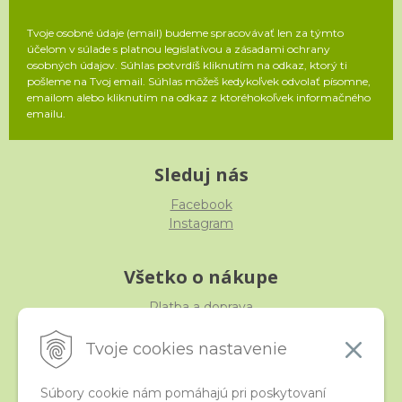
Tvoje osobné údaje (email) budeme spracovávať len za týmto
účelom v súlade s platnou legislatívou a zásadami ochrany
osobných údajov. Súhlas potvrdíš kliknutím na odkaz, ktorý ti
pošleme na Tvoj email. Súhlas môžeš kedykoľvek odvolať písomne,
emailom alebo kliknutím na odkaz z ktoréhokoľvek informačného
emailu.
Sleduj nás
Facebook
Instagram
Všetko o nákupe
Platba a doprava
Reklamácia, výmena, vrátenie
Obchodné podmienky
Tvoje cookies nastavenie
Ochrana osobných údajov
Súbory cookie nám pomáhajú pri poskytovaní