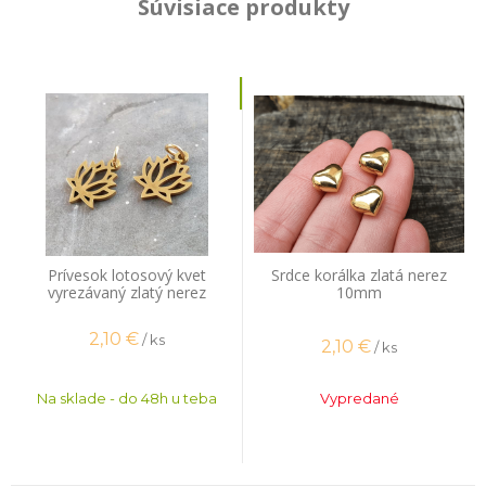
Súvisiace produkty
Prívesok lotosový kvet
Srdce korálka zlatá nerez
vyrezávaný zlatý nerez
10mm
2,10
€
/ ks
2,10
€
/ ks
Na sklade - do 48h u teba
Vypredané