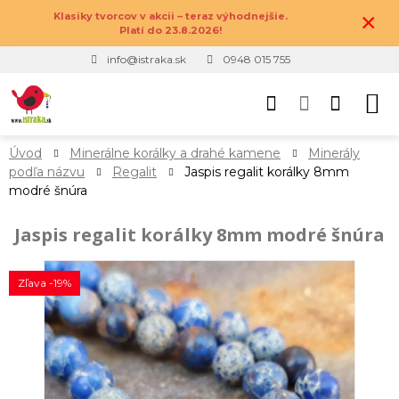
×
Klasiky tvorcov v akcii – teraz výhodnejšie.
Platí do 23.8.2026!
info@istraka.sk
0948 015 755
Úvod
Minerálne korálky a drahé kamene
Minerály
podľa názvu
Regalit
Jaspis regalit korálky 8mm
modré šnúra
Jaspis regalit korálky 8mm modré šnúra
Zľava -19%