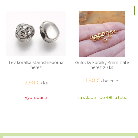
Lev korálka starostrieborná
Guľôčky korálky 4mm zlaté
nerez
nerez 20 ks
1,80
€
/ balenie
2,90
€
/ ks
Vypredané
Na sklade - do 48h u teba