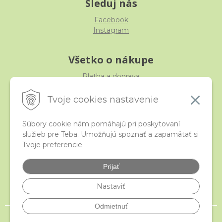
Sleduj nás
Facebook
Instagram
Všetko o nákupe
Platba a doprava
Reklamácia, výmena, vrátenie
Obchodné podmienky
Tvoje cookies nastavenie
Ochrana osobných údajov
Súbory cookie nám pomáhajú pri poskytovaní
služieb pre Teba. Umožňujú spoznať a zapamätať si
iStraka
Tvoje preferencie.
Kontakt
Veľkoobchod
Prijať
Najčastejšie otázky
Certifikáty
Nastaviť
Odmietnuť
© 2026 istraka.sk - najligotavejšie korálky a polodrahokamy široko ďaleko •