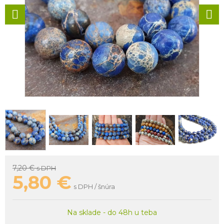
7,20 €
s DPH
5,80
€
s DPH / šnúra
Na sklade - do 48h u teba