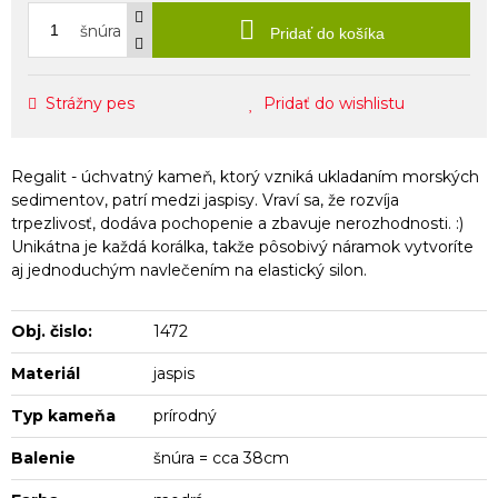
šnúra
Pridať do košíka
Strážny pes
Pridať do wishlistu
Regalit - úchvatný kameň, ktorý vzniká ukladaním morských
sedimentov, patrí medzi jaspisy. Vraví sa, že rozvíja
trpezlivosť, dodáva pochopenie a zbavuje nerozhodnosti. :)
Unikátna je každá korálka, takže pôsobivý náramok vytvoríte
aj jednoduchým navlečením na elastický silon.
Obj. čislo:
1472
Materiál
jaspis
Typ kameňa
prírodný
Balenie
šnúra = cca 38cm