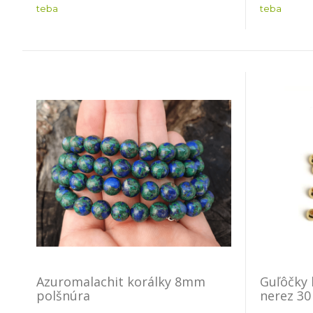
teba
teba
Azuromalachit korálky 8mm
Guľôčky 
polšnúra
nerez 30