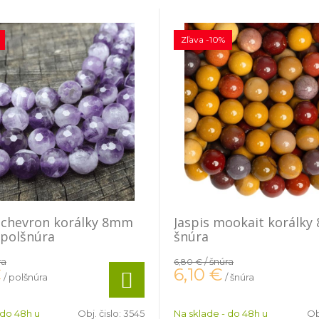
Zľava -10%
 chevron korálky 8mm
Jaspis mookait korálk
 polšnúra
šnúra
ra
/ šnúra
6,80 €
€
6,10
€
/ polšnúra
/ šnúra
 do 48h u
Obj. čislo:
3545
Na sklade - do 48h u
Ob