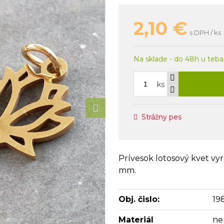
2,10
€
s DPH / ks
Na sklade - do 48h u teba
ks
Strážny pes
Prívesok lotosový kvet vyr
mm.
Obj. čislo:
19
Materiál
ne