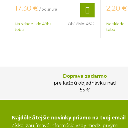
17,30
€
2,20
€
/ polšnúra
Na sklade - do 48h u
Obj. čislo:
4622
Na sklade -
teba
teba
Doprava zadarmo
pre každú objednávku nad
55 €
Najdôležitejšie novinky priamo na tvoj email
Získaj zaujímavé informácie vždy medzi prvými