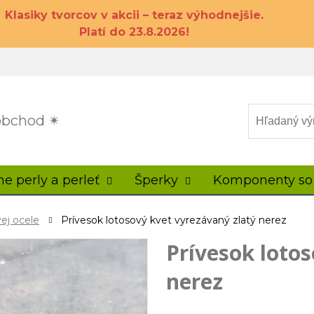
Klasiky tvorcov v akcii – teraz výhodnejšie.
Platí do 23.8.2026!
 obchod ✴
ne perly a perleť
Šperky
Komponenty so
ej ocele
Prívesok lotosový kvet vyrezávaný zlatý nerez
Prívesok lotos
nerez