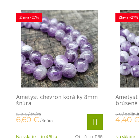
Zľava -27%
Zľava -27%
Ametyst chevron korálky 8mm
Ametyst
šnúra
brúsené
/ šnúra
/ polšnú
9,10 €
6 €
6,60
€
4,40
/ šnúra
Na sklade - do 48h u
Obj. čislo:
1168
Na sklade -