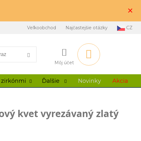
×
Veľkoobchod
Najčastejšie otázky
CZ
Môj účet
 zirkónmi
Ďalšie
Novinky
Akcia
ový kvet vyrezávaný zlatý