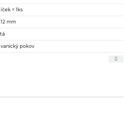
íček = 1ks
x12 mm
atá
lvanický pokov