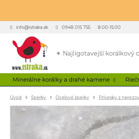
info@istraka.sk
0948 015 755
8:00-15:00
✴ Najligotavejší korálkový
Minerálne korálky a drahé kamene
Rieč
Úvod
Šperky
Ocelové šperky
Prívesky z nerezov