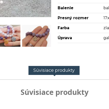
Balenie
bal
Presný rozmer
17
Farba
zl
Úprava
ga
Súvisiace produkty
Súvisiace produkty