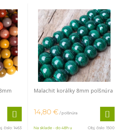
y 8mm
Malachit korálky 8mm polšnúra
14,80
€
/ polšnúra
j. čislo:
1463
Na sklade - do 48h u
Obj. čislo:
1500