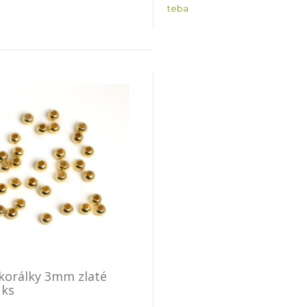
teba
korálky 3mm zlaté
 ks