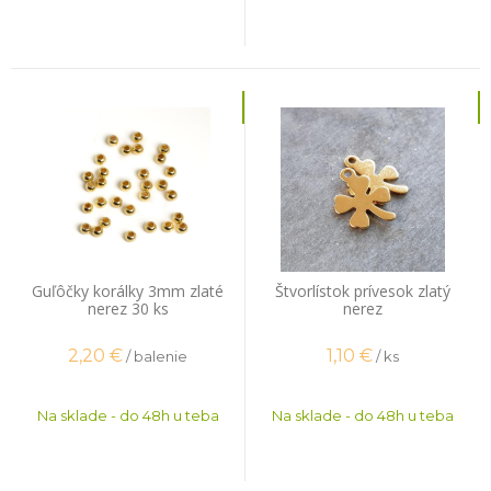
Guľôčky korálky 3mm zlaté
Štvorlístok prívesok zlatý
nerez 30 ks
nerez
2,20
€
1,10
€
/ balenie
/ ks
Na sklade - do 48h u teba
Na sklade - do 48h u teba