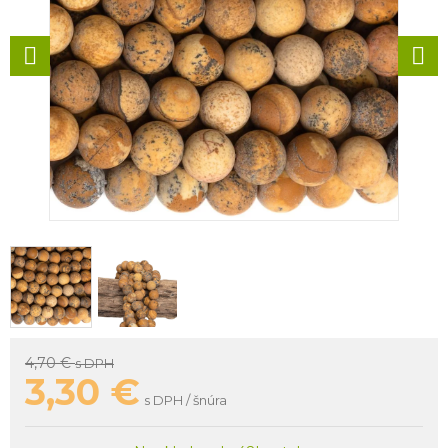
4,70 €
s DPH
3,30
€
s DPH / šnúra