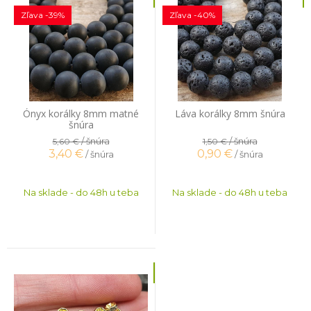
Zľava -39%
Zľava -40%
Ónyx korálky 8mm matné
Láva korálky 8mm šnúra
šnúra
/ šnúra
/ šnúra
5,60 €
1,50 €
3,40
€
0,90
€
/ šnúra
/ šnúra
Na sklade - do 48h u teba
Na sklade - do 48h u teba