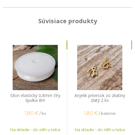
Súvisiace produkty
Silon elastický 0,8mm číry
Anjelik prívesok zo zliatiny
špulka 8m
zlatý 2 ks
1,80
€
1,80
€
/ ks
/ balenie
Na sklade - do 48h u teba
Na sklade - do 48h u teba