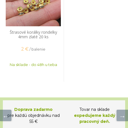
Štrasové korálky rondelky
4mm zlaté 20 ks
2
€
/ balenie
Na sklade - do 48h u teba
Doprava zadarmo
Tovar na sklade
pre každú objednávku nad
expedujeme každý
55 €
pracovný deň.