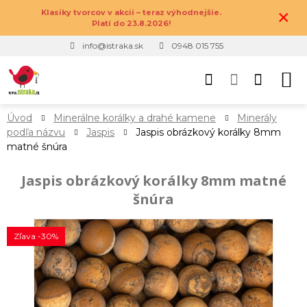
×
Klasiky tvorcov v akcii – teraz výhodnejšie.
Platí do 23.8.2026!
info@istraka.sk
0948 015 755
Úvod
Minerálne korálky a drahé kamene
Minerály
podľa názvu
Jaspis
Jaspis obrázkový korálky 8mm
matné šnúra
Jaspis obrázkový korálky 8mm matné
šnúra
Zľava -30%