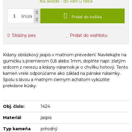
Na sklade - do 48h u teba
šnúra
Pridať do košíka
Strážny pes
Pridať do wishlistu
Krásny obrázkový jaspis v matnom prevedení. Navliekajte na
gumičku s priemerom 0,8 alebo 1mm, doplňte napr. zlatým
srdcom z nerezu a krásny náramok je o chvíľku hotový. Tento
kameň vrele odporúčame ako základ na pánske náramky.
Spolu s lávou a matným čiernym achátom vykúzlite
prekrásne kúsky.
Obj. čislo:
1424
Materiál
jaspis
Typ kameňa
prírodný