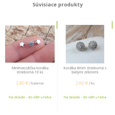
Súvisiace produkty
Minihviezdička korálka
Korálka 8mm strieborná s
strieborná 10 ks
bielymi zirkónmi
2,60
€
2,60
€
/ balenie
/ ks
Na sklade - do 48h u teba
Na sklade - do 48h u teba