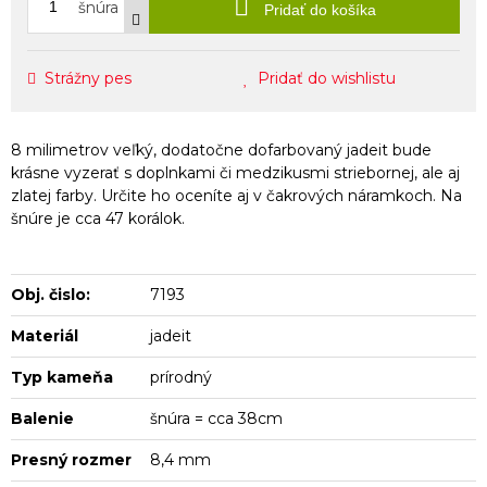
šnúra
Pridať do košíka
Strážny pes
Pridať do wishlistu
8 milimetrov veľký, dodatočne dofarbovaný jadeit bude
krásne vyzerať s doplnkami či medzikusmi striebornej, ale aj
zlatej farby. Určite ho oceníte aj v čakrových náramkoch. Na
šnúre je cca 47 korálok.
Obj. čislo:
7193
Materiál
jadeit
Typ kameňa
prírodný
Balenie
šnúra = cca 38cm
Presný rozmer
8,4 mm