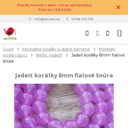
×
Klasiky tvorcov v akcii – teraz výhodnejšie.
Platí do 23.8.2026!
info@istraka.sk
0948 015 755
Úvod
Minerálne korálky a drahé kamene
Minerály
podľa názvu
Nefrit (jadeit)
Jadeit korálky 8mm fialové
šnúra
Jadeit korálky 8mm fialové šnúra