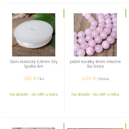
Silon elastický 0,8mm číry
Jadeit korálky 8mm mliečne
špulka 8m
lila šnúra
1,80
€
4,50
€
/ ks
/ šnúra
Na sklade - do 48h u teba
Na sklade - do 48h u teba