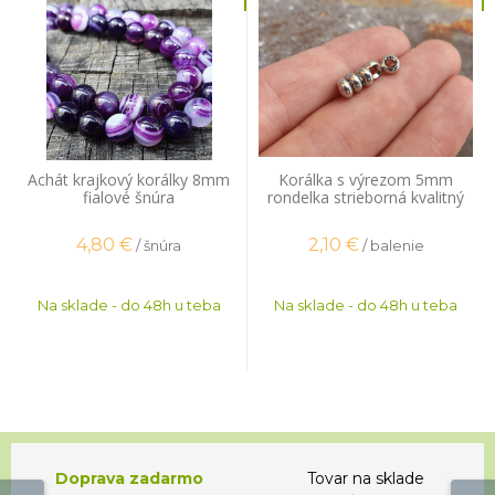
Achát krajkový korálky 8mm
Korálka s výrezom 5mm
fialové šnúra
rondelka strieborná kvalitný
pokov 20 ks
4,80
€
2,10
€
/ šnúra
/ balenie
Na sklade - do 48h u teba
Na sklade - do 48h u teba
Doprava zadarmo
Tovar na sklade