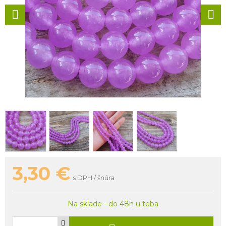
3,30
€
s DPH / šnúra
Na sklade - do 48h u teba