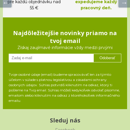
pre každú objednávku nad
expedujeme každý
55 €
pracovný deň.
Najdôležitejšie novinky priamo na
tvoj email
Získaj zaujímavé informácie vždy medzi prvými
Odoberať
Tvoje osobné údaje (email) budeme spracovávať len za týmto
účelom v súlade s platnou legislatívou a zásadami ochrany
osobných údajov. Súhlas potvrdíš kliknutím na odkaz, ktorý ti
pošleme na Tvoj email. Súhlas môžeš kedykoľvek odvolať písomne,
emailom alebo kliknutím na odkaz z ktoréhokoľvek informačného
emailu.
Sleduj nás
Facebook