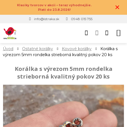
×
Klasiky tvorcov v akcii – teraz výhodnejšie.
Platí do 23.8.2026!
info@istraka.sk
0948 015 755
Úvod
Ostatné korálky
Kovové korálky
Korálka s
výrezom 5mm rondelka strieborná kvalitný pokov 20 ks
Korálka s výrezom 5mm rondelka
strieborná kvalitný pokov 20 ks