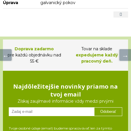
Úprava
galvanický pokov
Doprava zadarmo
Tovar na sklade
pre každú objednávku nad
expedujeme každý
55 €
pracovný deň.
Najdôležitejšie novinky priamo na
tvoj email
Získaj zaujímavé informácie vždy medzi prvými
Odoberať
Tvoje osobné údaje (email) budeme spracovávať len za týmto