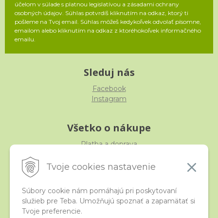
účelom v súlade s platnou legislatívou a zásadami ochrany
osobných údajov. Súhlas potvrdíš kliknutím na odkaz, ktorý ti
pošleme na Tvoj email. Súhlas môžeš kedykoľvek odvolať písomne,
emailom alebo kliknutím na odkaz z ktoréhokoľvek informačného
emailu.
Sleduj nás
Facebook
Instagram
Všetko o nákupe
Platba a doprava
Reklamácia, výmena, vrátenie
Obchodné podmienky
Tvoje cookies nastavenie
Ochrana osobných údajov
Súbory cookie nám pomáhajú pri poskytovaní
služieb pre Teba. Umožňujú spoznať a zapamätať si
iStraka
Tvoje preferencie.