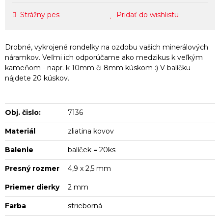
Strážny pes
Pridať do wishlistu
Drobné, vykrojené rondelky na ozdobu vašich minerálových
náramkov. Veľmi ich odporúčame ako medzikus k veľkým
kameňom - napr. k 10mm či 8mm kúskom :) V balíčku
nájdete 20 kúskov.
Obj. čislo:
7136
Materiál
zliatina kovov
Balenie
balíček = 20ks
Presný rozmer
4,9 x 2,5 mm
Priemer dierky
2 mm
Farba
strieborná