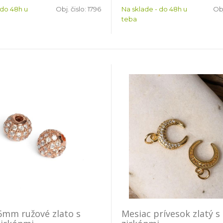
 do 48h u
Obj. čislo:
1796
Na sklade - do 48h u
Obj
teba
6mm ružové zlato s
Mesiac prívesok zlatý s