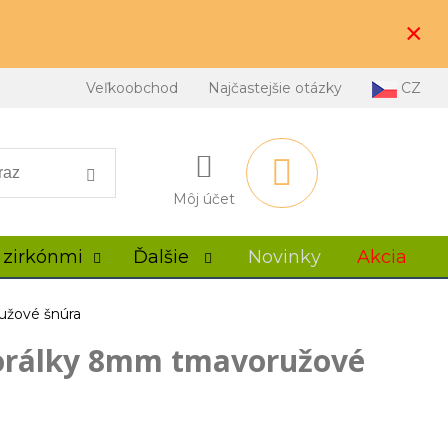
×
Veľkoobchod
Najčastejšie otázky
CZ
Môj účet
 zirkónmi
Ďalšie
Novinky
Akcia
užové šnúra
orálky 8mm tmavoružové