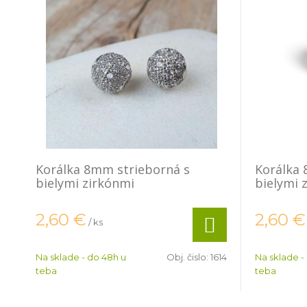
Korálka 8mm strieborná s
Korálka 
bielymi zirkónmi
bielymi 
2,60
€
2,60
€
/ ks
Na sklade - do 48h u
Obj. čislo:
1614
Na sklade -
teba
teba