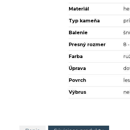
Materiál
he
Typ kameňa
pr
Balenie
šn
Presný rozmer
8 
Farba
ru
Úprava
do
Povrch
les
Výbrus
ne