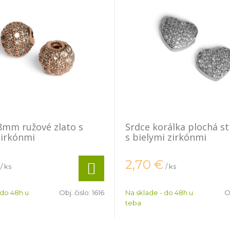
8mm ružové zlato s
Srdce korálka plochá s
zirkónmi
s bielymi zirkónmi
2,70
€
/ ks
/ ks
 do 48h u
Obj. čislo:
1616
Na sklade - do 48h u
O
teba