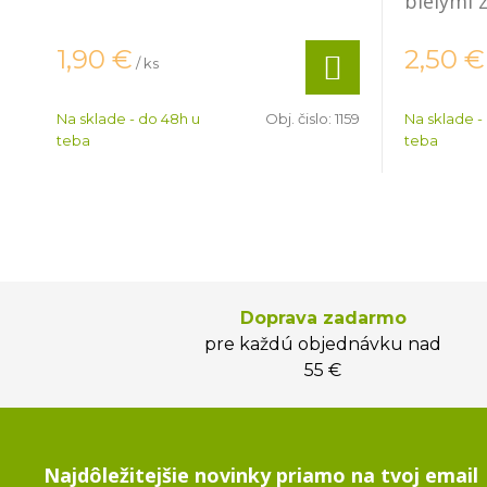
bielymi 
1,90
€
2,50
€
/ ks
Na sklade - do 48h u
Obj. čislo:
1159
Na sklade -
teba
teba
Doprava zadarmo
pre každú objednávku nad
55 €
Najdôležitejšie novinky priamo na tvoj email