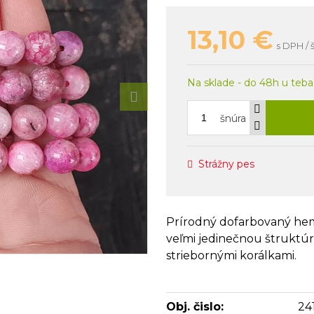
13,10
€
s DPH / 
Na sklade - do 48h u teba
šnúra
Strážny pes
Prírodný dofarbovaný hem
veľmi jedinečnou štruktú
striebornými korálkami.
Obj. čislo:
24