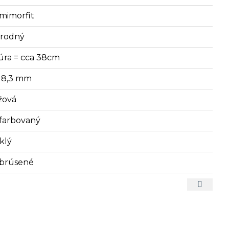
mimorfit
írodný
úra = cca 38cm
- 8,3 mm
žová
farbovaný
klý
brúsené