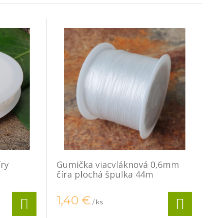
íry
Gumička viacvláknová 0,6mm
číra plochá špulka 44m
1,40
€
/ ks