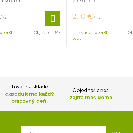
zirkónmi
zirkónmi
2,10
€
/ ks
/ ks
 do 48h u
Obj. čislo:
1347
Na sklade - do 48h u
Obj
teba
Tovar na sklade
Objednáš dnes,
expedujeme každý
zajtra máš doma
pracovný deň.