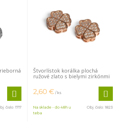
trieborná
Štvorlístok korálka plochá
ružové zlato s bielymi zirkónmi
2,60
€
/ ks
bj. čislo:
1717
Na sklade - do 48h u
Obj. čislo:
1823
teba