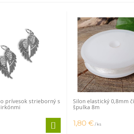
lo prívesok strieborný s
Silon elastický 0,8mm č
zirkónmi
špulka 8m
1,80
€
/ ks