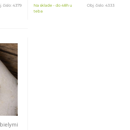
. čislo:
4379
Na sklade - do 48h u
Obj. čislo:
4333
teba
 bielymi