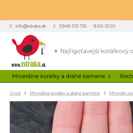
info@istraka.sk
0948 015 755
8:00-15:00
✴ Najligotavejší korálkový
Minerálne korálky a drahé kamene
Rieč
Úvod
Minerálne korálky a drahé kamene
Minerály p