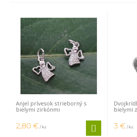
Anjel prívesok strieborný s
Dvojkríd
bielymi zirkónmi
bielymi 
2,80
€
3
€
/ ks
/ ks