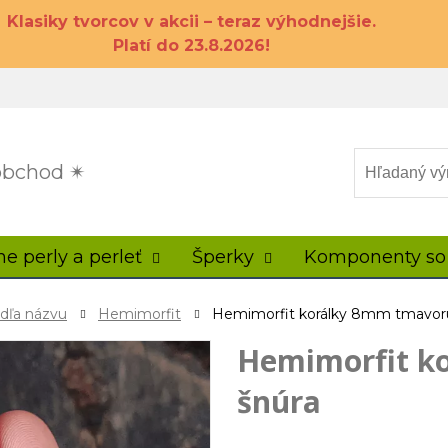
Klasiky tvorcov v akcii – teraz výhodnejšie.
Platí do 23.8.2026!
 obchod ✴
ne perly a perleť
Šperky
Komponenty so
odľa názvu
Hemimorfit
Hemimorfit korálky 8mm tmavor
Hemimorfit k
šnúra