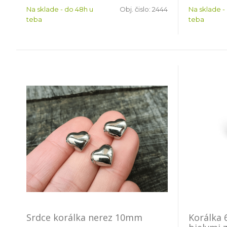
Na sklade - do 48h u
Obj. čislo:
2444
Na sklade -
teba
teba
Srdce korálka nerez 10mm
Korálka 