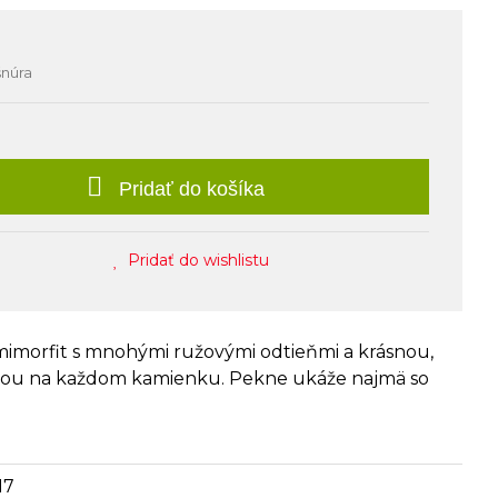
šnúra
Pridať do košíka
Pridať do wishlistu
imorfit s mnohými ružovými odtieňmi a krásnou,
rou na každom kamienku. Pekne ukáže najmä so
17