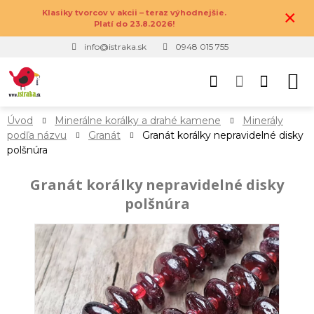
×
Klasiky tvorcov v akcii – teraz výhodnejšie.
Platí do 23.8.2026!
info@istraka.sk
0948 015 755
Úvod
Minerálne korálky a drahé kamene
Minerály
podľa názvu
Granát
Granát korálky nepravidelné disky
polšnúra
Granát korálky nepravidelné disky
polšnúra