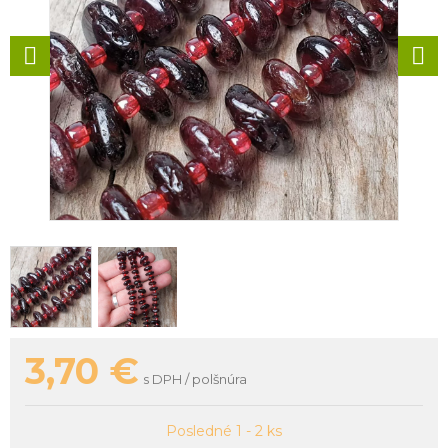
3,70
€
s DPH / polšnúra
Posledné 1 - 2 ks