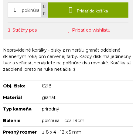
polšnúra
Pridať do košíka
Strážny pes
Pridať do wishlistu
Nepravidelné korálky - disky z minerálu granát oddelené
skleneným rokajlom červenej farby. Každý disk má jedinečný
tvar a veľkosť, nenájdete na polšnúre dva rovnaké. Korálky sú
zaoblené, preto na ruke netlačia. :)
Obj. čislo:
6218
Materiál
granát
Typ kameňa
prírodný
Balenie
polšnúra = cca 19cm
Presný rozmer
± 8 x 4 - 12 x 5 mm