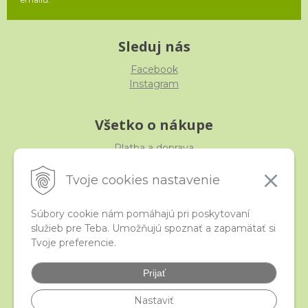
Sleduj nás
Facebook
Instagram
Všetko o nákupe
Platba a doprava
Reklamácia, výmena, vrátenie
Obchodné podmienky
Tvoje cookies nastavenie
Ochrana osobných údajov
Súbory cookie nám pomáhajú pri poskytovaní
služieb pre Teba. Umožňujú spoznať a zapamätať si
iStraka
Tvoje preferencie.
Kontakt
Veľkoobchod
Prijať
Najčastejšie otázky
Certifikáty
Nastaviť