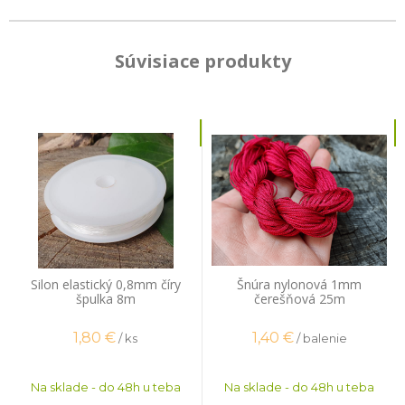
Súvisiace produkty
Silon elastický 0,8mm číry
Šnúra nylonová 1mm
špulka 8m
čerešňová 25m
1,80
€
1,40
€
/ ks
/ balenie
Na sklade - do 48h u teba
Na sklade - do 48h u teba