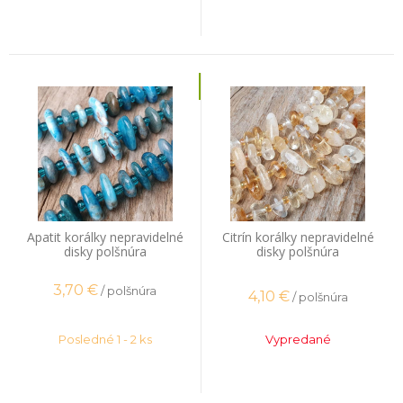
Apatit korálky nepravidelné
Citrín korálky nepravidelné
disky polšnúra
disky polšnúra
3,70
€
/ polšnúra
4,10
€
/ polšnúra
Posledné 1 - 2 ks
Vypredané