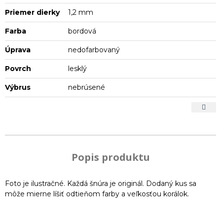
Priemer dierky
1,2 mm
Farba
bordová
Úprava
nedofarbovaný
Povrch
lesklý
Výbrus
nebrúsené
Popis produktu
Foto je ilustračné. Každá šnúra je originál. Dodaný kus sa
môže mierne líšiť odtieňom farby a veľkosťou korálok.