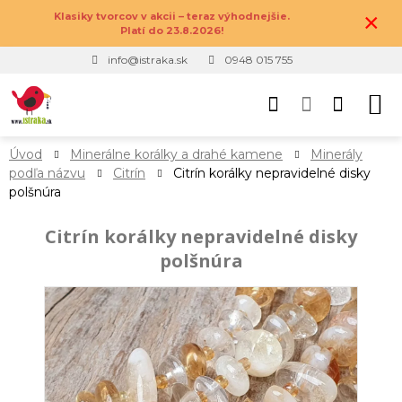
×
Klasiky tvorcov v akcii – teraz výhodnejšie.
Platí do 23.8.2026!
info@istraka.sk
0948 015 755
Úvod
Minerálne korálky a drahé kamene
Minerály
podľa názvu
Citrín
Citrín korálky nepravidelné disky
polšnúra
Citrín korálky nepravidelné disky
polšnúra