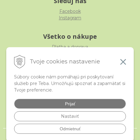
Sleduj nás
Facebook
Instagram
Všetko o nákupe
Platba a doprava
Reklamácia, výmena, vrátenie
Obchodné podmienky
Tvoje cookies nastavenie
Ochrana osobných údajov
Súbory cookie nám pomáhajú pri poskytovaní
služieb pre Teba. Umožňujú spoznať a zapamätať si
iStraka
Tvoje preferencie.
Kontakt
Veľkoobchod
Prijať
Najčastejšie otázky
Certifikáty
Nastaviť
Odmietnuť
© 2026 istraka.sk - najligotavejšie korálky a polodrahokamy široko ďaleko •
NextShop
&
e-shop Pohoda Connector
by
NextCom s.r.o.