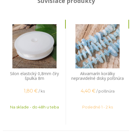
Súvisiace produkty
Silon elastický 0,8mm číry
Akvamarín korálky
špulka 8m
nepravidelné disky polšnúra
1,80
€
4,40
€
/ ks
/ polšnúra
Na sklade - do 48h u teba
Posledné 1 - 2 ks