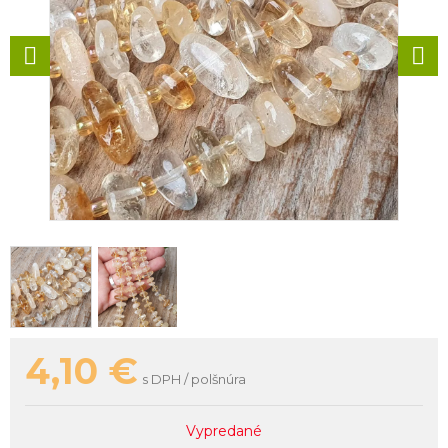
4,10
€
s DPH / polšnúra
Vypredané