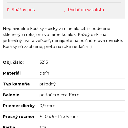
Strážny pes
Pridať do wishlistu
Nepravidelné korálky - disky z minerálu citrín oddelené
skleneným rokajlom vo farbe korálok. Každý disk má
jedinečný tvar a veľkosť, nenájdete na polšnúre dva rovnaké.
Korálky sú zaoblené, preto na ruke netlačia. :)
Obj. čislo:
6215
Materiál
citrín
Typ kameňa
prírodný
Balenie
polšnúra = cca 19cm
Priemer dierky
0,9 mm
Presný rozmer
± 10 x 5 - 14 x 6 mm
Farba
žltá