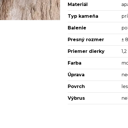
Materiál
apa
Typ kameňa
pr
Balenie
po
Presný rozmer
± 8
Priemer dierky
1,
Farba
mo
Úprava
ne
Povrch
les
Výbrus
ne