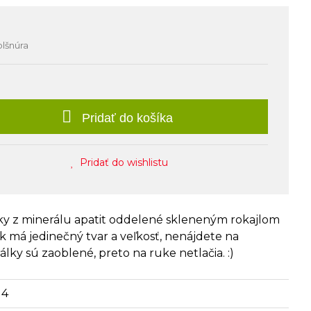
olšnúra
Pridať do košíka
Pridať do wishlistu
sky z minerálu apatit oddelené skleneným rokajlom
sk má jedinečný tvar a veľkosť, nenájdete na
lky sú zaoblené, preto na ruke netlačia. :)
14