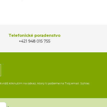
Telefonické poradenstvo
+421 948 015 755
vrdíš kliknutím na odkaz, ktorý ti pošleme na Tvoj email. Súhlas