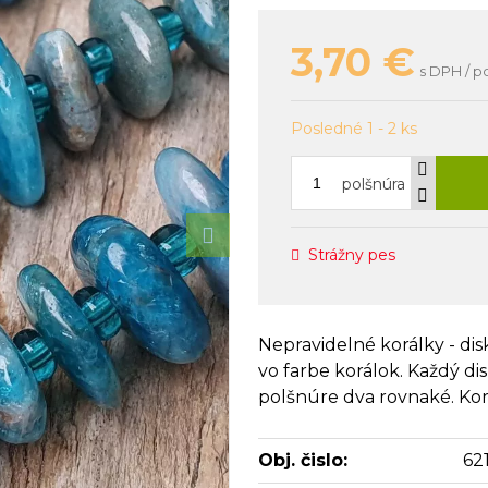
3,70
€
s DPH / p
Posledné 1 - 2 ks
polšnúra
Strážny pes
Nepravidelné korálky - di
vo farbe korálok. Každý di
polšnúre dva rovnaké. Korá
Obj. čislo:
62