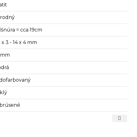
tit
írodný
lšnúra = cca 19cm
 x 3 - 14 x 4 mm
2 mm
drá
dofarbovaný
klý
brúsené