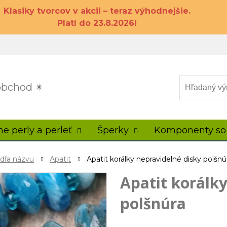
Klasiky tvorcov v akcii – teraz výhodnejšie.
Platí do 23.8.2026!
 obchod ✴
ne perly a perleť
Šperky
Komponenty so
odľa názvu
Apatit
Apatit korálky nepravidelné disky polšnú
Apatit korálk
polšnúra