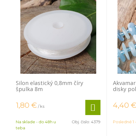
Silon elastický 0,8mm číry
Akvamarí
špulka 8m
disky po
1,80
€
4,40
/ ks
Na sklade - do 48h u
Obj. čislo:
4379
Posledné 1 -
teba