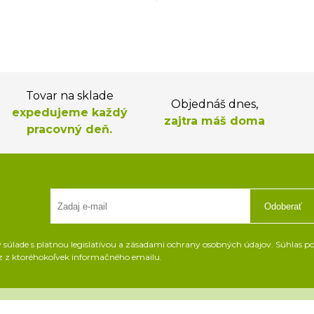
Tovar na sklade
Objednáš dnes,
expedujeme každý
zajtra máš doma
pracovný deň.
Odoberať
súlade s platnou legislatívou a zásadami ochrany osobných údajov. Súhlas pot
z z ktoréhokoľvek informačného emailu.