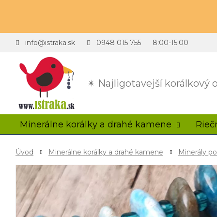
info@istraka.sk
0948 015 755
8:00-15:00
✴ Najligotavejší korálkový
Minerálne korálky a drahé kamene
Rieč
Úvod
Minerálne korálky a drahé kamene
Minerály p