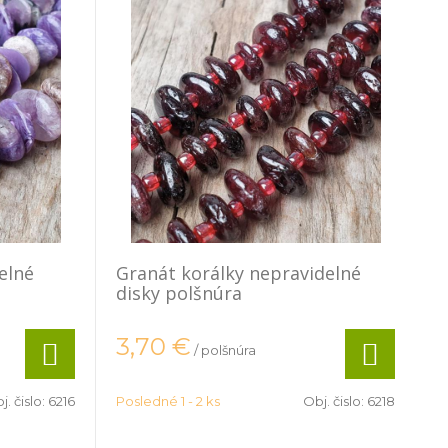
elné
Granát korálky nepravidelné
disky polšnúra
3,70
€
/ polšnúra
j. čislo:
6216
Posledné 1 - 2 ks
Obj. čislo:
6218