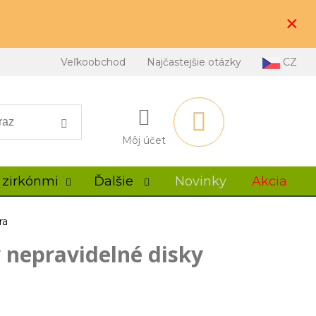
×
Veľkoobchod
Najčastejšie otázky
CZ
Môj účet
 zirkónmi
Ďalšie
Novinky
Akcia
ra
y nepravidelné disky