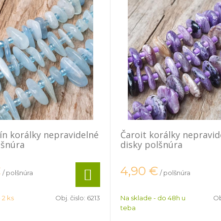
n korálky nepravidelné
Čaroit korálky nepravid
lšnúra
disky polšnúra
€
4,90
€
/ polšnúra
/ polšnúra
 2 ks
Obj. čislo:
6213
Na sklade - do 48h u
Ob
teba