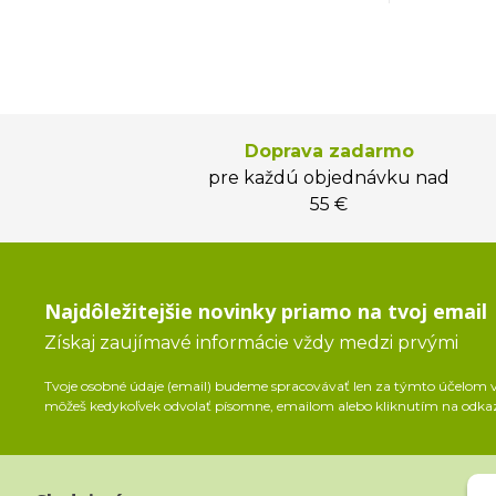
Doprava zadarmo
pre každú objednávku nad
55 €
Najdôležitejšie novinky priamo na tvoj email
Získaj zaujímavé informácie vždy medzi prvými
Tvoje osobné údaje (email) budeme spracovávať len za týmto účelom v 
môžeš kedykoľvek odvolať písomne, emailom alebo kliknutím na odka