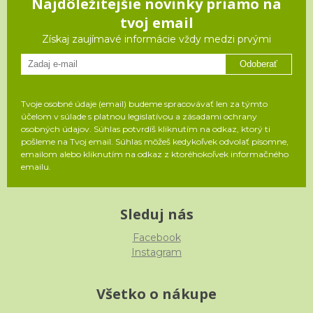
Najdôležitejšie novinky priamo na
tvoj email
Získaj zaujímavé informácie vždy medzi prvými
Odoberať
Tvoje osobné údaje (email) budeme spracovávať len za týmto
účelom v súlade s platnou legislatívou a zásadami ochrany
osobných údajov. Súhlas potvrdíš kliknutím na odkaz, ktorý ti
pošleme na Tvoj email. Súhlas môžeš kedykoľvek odvolať písomne,
emailom alebo kliknutím na odkaz z ktoréhokoľvek informačného
emailu.
Sleduj nás
Facebook
Instagram
Všetko o nákupe