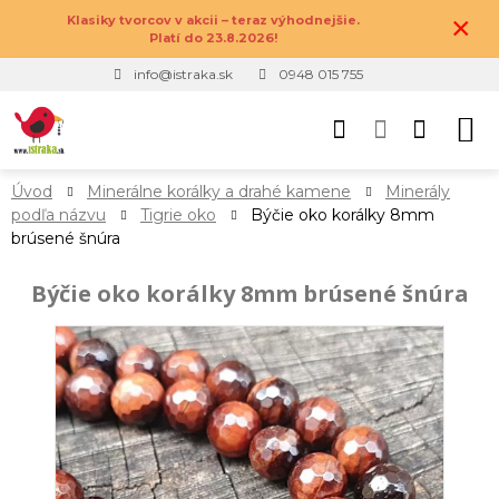
×
Klasiky tvorcov v akcii – teraz výhodnejšie.
Platí do 23.8.2026!
info@istraka.sk
0948 015 755
Úvod
Minerálne korálky a drahé kamene
Minerály
podľa názvu
Tigrie oko
Býčie oko korálky 8mm
brúsené šnúra
Býčie oko korálky 8mm brúsené šnúra