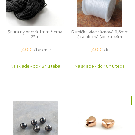
Šnúra nylonová 1mm čierna
Gumička viacvláknová 0,6mm
25m
číra plochá špulka 44m
1,40
€
1,40
€
/ balenie
/ ks
Na sklade - do 48h u teba
Na sklade - do 48h u teba