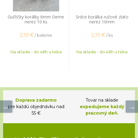
Guľôčky korálky 6mm čierne
Srdce korálka ružové zlato
nerez 10 ks
nerez 10mm
2,10
€
2,10
€
/ balenie
/ ks
Na sklade - do 48h u teba
Na sklade - do 48h u teba
Doprava zadarmo
Tovar na sklade
pre každú objednávku nad
expedujeme každý
55 €
pracovný deň.