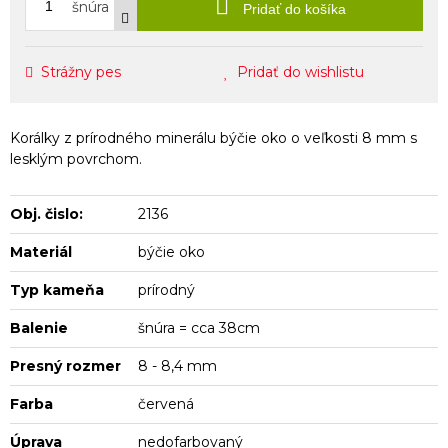
šnúra
Pridať do košíka
Strážny pes
Pridať do wishlistu
Korálky z prírodného minerálu býčie oko o veľkosti 8 mm s
lesklým povrchom.
Obj. čislo:
2136
Materiál
býčie oko
Typ kameňa
prírodný
Balenie
šnúra = cca 38cm
Presný rozmer
8 - 8,4 mm
Farba
červená
Úprava
nedofarbovaný