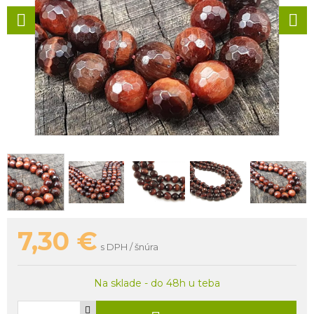
7,30
€
s DPH / šnúra
Na sklade - do 48h u teba