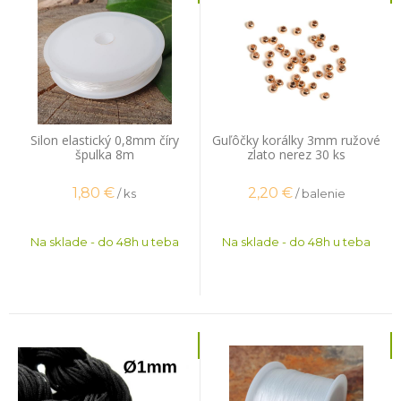
Silon elastický 0,8mm číry
Guľôčky korálky 3mm ružové
špulka 8m
zlato nerez 30 ks
1,80
€
2,20
€
/ ks
/ balenie
Na sklade - do 48h u teba
Na sklade - do 48h u teba