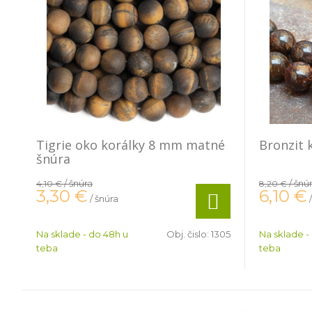
Tigrie oko korálky 8 mm matné
Bronzit 
šnúra
/ šnúra
/ šnú
4,10 €
8,20 €
3,30
€
6,10
€
/ šnúra
Na sklade - do 48h u
Obj. čislo:
1305
Na sklade -
teba
teba