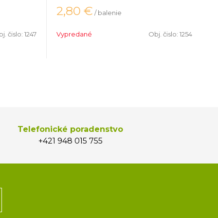
2,80
€
/ balenie
j. čislo:
1247
Vypredané
Obj. čislo:
1254
Telefonické poradenstvo
+421 948 015 755