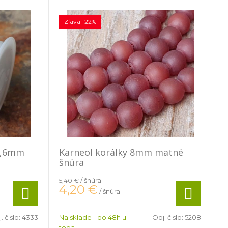
Zľava -22%
0,6mm
Karneol korálky 8mm matné
šnúra
/ šnúra
5,40 €
4,20
€
/ šnúra
. čislo:
4333
Na sklade - do 48h u
Obj. čislo:
5208
teba