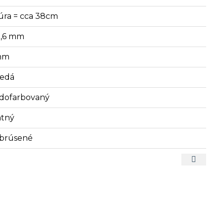
úra = cca 38cm
8,6 mm
mm
edá
dofarbovaný
tný
brúsené