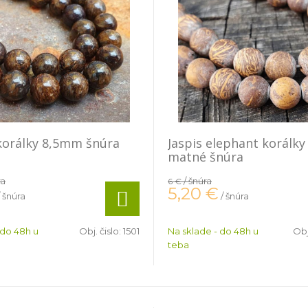
korálky 8,5mm šnúra
Jaspis elephant korálk
matné šnúra
ra
/ šnúra
6 €
5,20
€
/ šnúra
/ šnúra
 do 48h u
Obj. čislo:
1501
Na sklade - do 48h u
Obj
teba