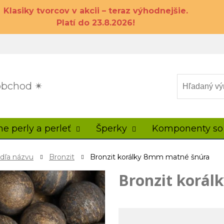
Klasiky tvorcov v akcii – teraz výhodnejšie.
Platí do 23.8.2026!
 obchod ✴
ne perly a perleť
Šperky
Komponenty so
odľa názvu
Bronzit
Bronzit korálky 8mm matné šnúra
Bronzit korá