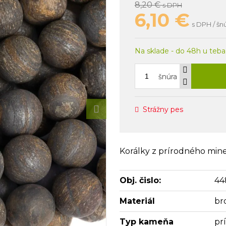
8,20 €
s DPH
6,10
€
s DPH / šn
Na sklade - do 48h u teba
šnúra
Strážny pes
Korálky z prírodného min
Obj. čislo:
44
Materiál
br
Typ kameňa
pr