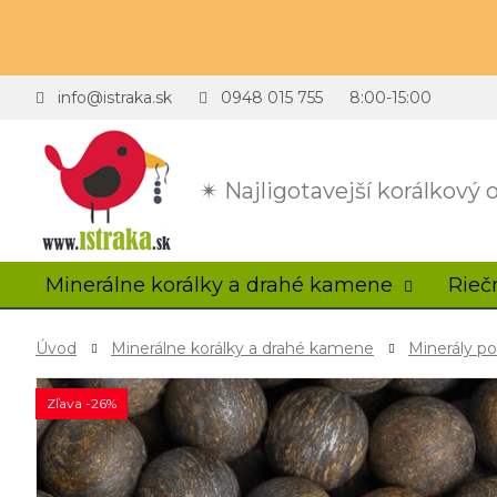
info@istraka.sk
0948 015 755
8:00-15:00
✴ Najligotavejší korálkový
Minerálne korálky a drahé kamene
Rieč
Úvod
Minerálne korálky a drahé kamene
Minerály p
Zľava -26%