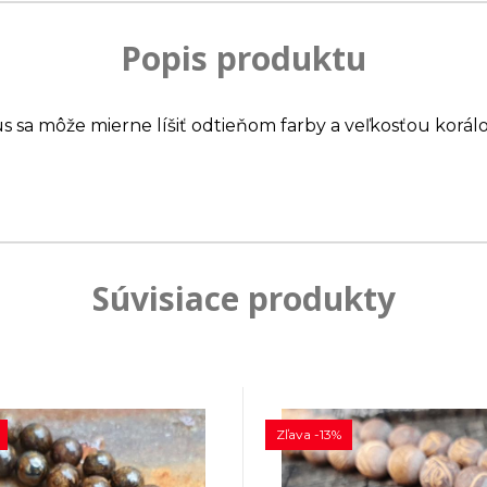
Popis produktu
us sa môže mierne líšiť odtieňom farby a veľkosťou korálo
Súvisiace produkty
Zľava -13%