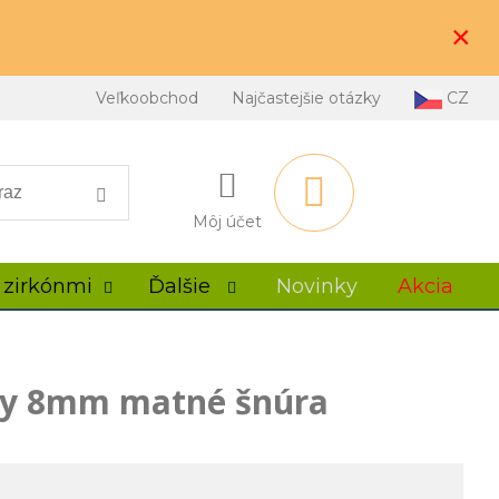
×
Veľkoobchod
Najčastejšie otázky
CZ
Môj účet
 zirkónmi
Ďalšie
Novinky
Akcia
lky 8mm matné šnúra