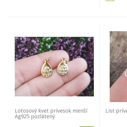
Lotosový kvet prívesok menší
List prí
Ag925 pozlátený