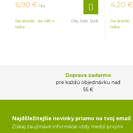
6,90
€
4,20
€
/ ks
Na sklade - do 48h u
Obj. čislo:
1248
Na sklade -
teba
teba
Doprava zadarmo
pre každú objednávku nad
55 €
Najdôležitejšie novinky priamo na tvoj email
Získaj zaujímavé informácie vždy medzi prvými