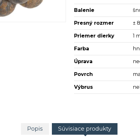
Balenie
šn
Presný rozmer
± 
Priemer dierky
1 
Farba
hn
Úprava
ne
Povrch
ma
Výbrus
ne
Popis
Súvisiace produkty