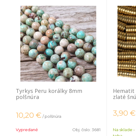
Tyrkys Peru korálky 8mm
Hematit 
polšnúra
zlaté šn
3,90
€
10,20
€
/ polšnúra
Vypredané
Obj. čislo:
3681
Na sklade -
teba