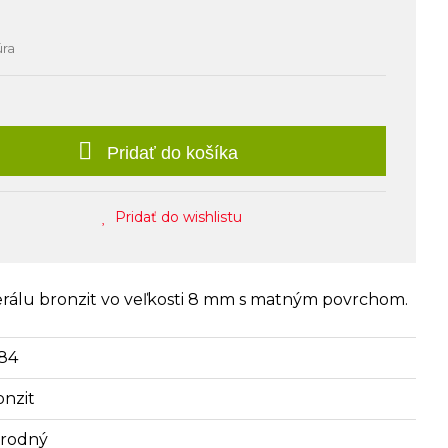
úra
Pridať do košíka
Pridať do wishlistu
erálu bronzit vo veľkosti 8 mm s matným povrchom.
84
onzit
írodný