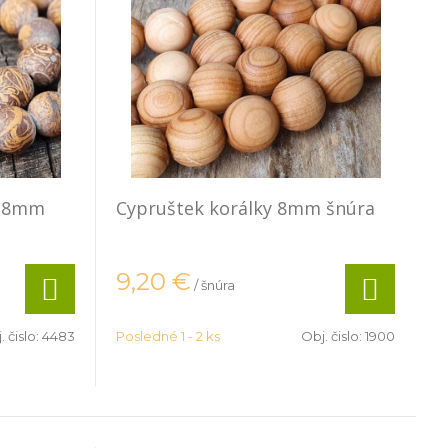
y 8mm
Cypruštek korálky 8mm šnúra
9,20
€
/ šnúra
. čislo:
4483
Posledné 1 - 2 ks
Obj. čislo:
1900