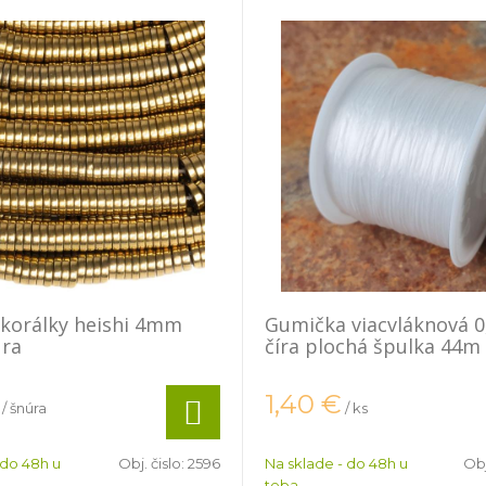
korálky heishi 4mm
Gumička viacvláknová 
úra
číra plochá špulka 44m
1,40
€
/ šnúra
/ ks
 do 48h u
Obj. čislo:
2596
Na sklade - do 48h u
Obj
teba