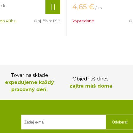
4,65
€
/ ks
/ ks
 do 48h u
Obj. čislo:
1198
Vypredané
Ob
Tovar na sklade
Objednáš dnes,
expedujeme každý
zajtra máš doma
pracovný deň.
Odoberať