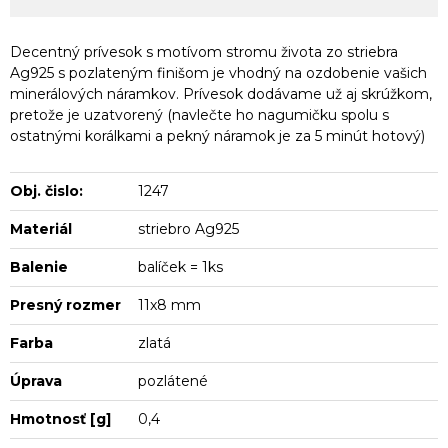
Decentný prívesok s motívom stromu života zo striebra
Ag925 s pozlateným finišom je vhodný na ozdobenie vašich
minerálových náramkov. Prívesok dodávame už aj skrúžkom,
pretože je uzatvorený (navlečte ho nagumičku spolu s
ostatnými korálkami a pekný náramok je za 5 minút hotový)
Obj. čislo:
1247
Materiál
striebro Ag925
Balenie
balíček = 1ks
Presný rozmer
11x8 mm
Farba
zlatá
Úprava
pozlátené
Hmotnosť [g]
0,4