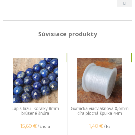
Súvisiace produkty
Lapis lazuli korálky 8mm
Gumička viacvláknová 0,6mm
brúsené šnúra
číra plochá špulka 44m
15,60
€
1,40
€
/ šnúra
/ ks