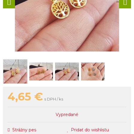
4,65
€
s DPH / ks
Vypredané
Strážny pes
Pridať do wishlistu