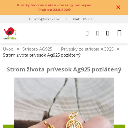
×
Klasiky tvorcov v akcii – teraz výhodnejšie.
Platí do 23.8.2026!
info@istraka.sk
0948 015 755
Úvod
Striebro AG925
Prívesky zo striebra AG925
Strom života prívesok Ag925 pozlátený
Strom života prívesok Ag925 pozlátený