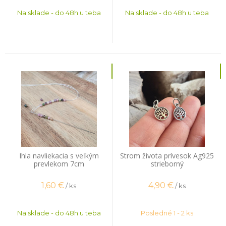
Na sklade - do 48h u teba
Na sklade - do 48h u teba
Ihla navliekacia s veľkým
Strom života prívesok Ag925
prevlekom 7cm
strieborný
1,60
€
4,90
€
/ ks
/ ks
Na sklade - do 48h u teba
Posledné 1 - 2 ks