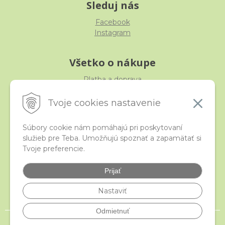
Sleduj nás
Facebook
Instagram
Všetko o nákupe
Platba a doprava
Reklamácia, výmena, vrátenie
Obchodné podmienky
Tvoje cookies nastavenie
Ochrana osobných údajov
Súbory cookie nám pomáhajú pri poskytovaní
služieb pre Teba. Umožňujú spoznať a zapamätať si
iStraka
Tvoje preferencie.
Kontakt
Veľkoobchod
Prijať
Najčastejšie otázky
Certifikáty
Nastaviť
Odmietnuť
© 2026 istraka.sk - najligotavejšie korálky a polodrahokamy široko ďaleko •