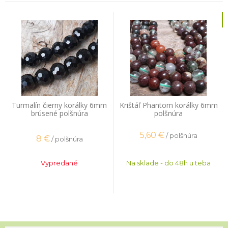
Turmalín čierny korálky 6mm
Krištáľ Phantom korálky 6mm
brúsené polšnúra
polšnúra
5,60
€
/ polšnúra
8
€
/ polšnúra
Vypredané
Na sklade - do 48h u teba