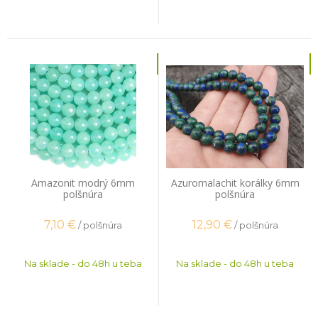
Amazonit modrý 6mm
Azuromalachit korálky 6mm
polšnúra
polšnúra
7,10
€
12,90
€
/ polšnúra
/ polšnúra
Na sklade - do 48h u teba
Na sklade - do 48h u teba