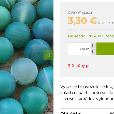
4,80 €
s DPH
3,30
€
s DPH / š
Na sklade - do 48h u teba
šnúra
Strážny pes
Výrazné tmavozelené kraj
vašich rukách spolu so zl
luxusnú korálku, vykladan
Obj. čislo:
16