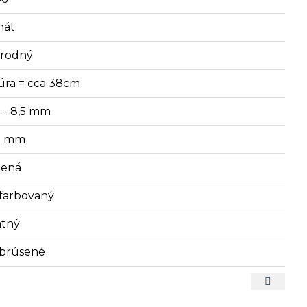
hát
írodný
úra = cca 38cm
2 - 8,5 mm
9 mm
lená
farbovaný
tný
brúsené