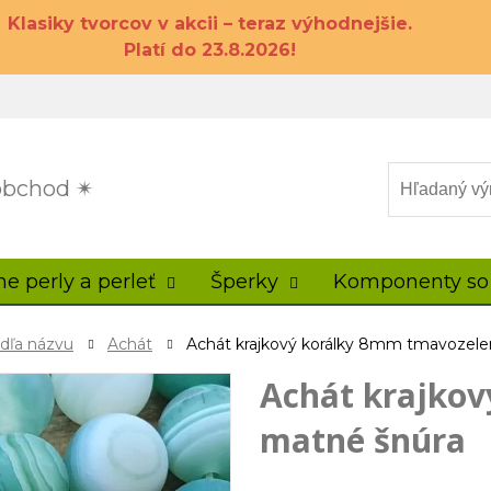
Klasiky tvorcov v akcii – teraz výhodnejšie.
Platí do 23.8.2026!
 obchod ✴
ne perly a perleť
Šperky
Komponenty so
odľa názvu
Achát
Achát krajkový korálky 8mm tmavozele
Achát krajko
matné šnúra