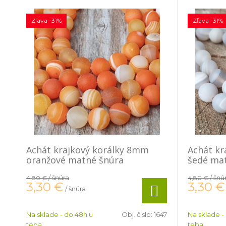
Zľava -31%
Zľava -31%
Achát krajkový korálky 8mm
Achát kr
oranžové matné šnúra
šedé ma
/ šnúra
/ šnú
4,80 €
4,80 €
3,30
€
3,30
€
/ šnúra
Na sklade - do 48h u
Obj. čislo:
1647
Na sklade -
teba
teba