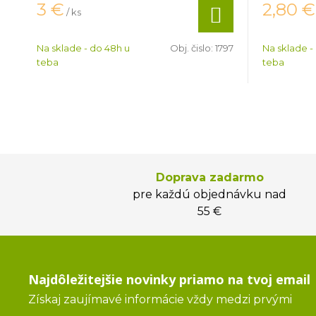
3
€
2,80
€
/ ks
Na sklade - do 48h u
Obj. čislo:
1797
Na sklade -
teba
teba
Doprava zadarmo
pre každú objednávku nad
55 €
Najdôležitejšie novinky priamo na tvoj email
Získaj zaujímavé informácie vždy medzi prvými