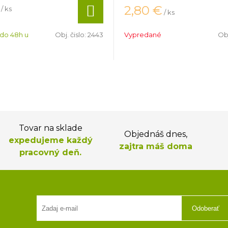
2,80
€
/ ks
/ ks
 do 48h u
Obj. čislo:
2443
Vypredané
Obj
Tovar na sklade
Objednáš dnes,
expedujeme každý
zajtra máš doma
pracovný deň.
Odoberať