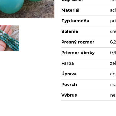
Materiál
ac
Typ kameňa
pr
Balenie
šn
Presný rozmer
8,
Priemer dierky
0,
Farba
ze
Úprava
do
Povrch
ma
Výbrus
ne