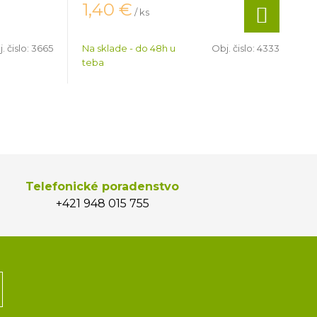
1,40
€
/ ks
. čislo:
3665
Na sklade - do 48h u
Obj. čislo:
4333
teba
Telefonické poradenstvo
+421 948 015 755