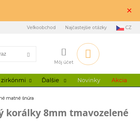
×
Veľkoobchod
Najčastejšie otázky
CZ
Môj účet
 zirkónmi
Ďalšie
Novinky
Akcia
né matné šnúra
vý korálky 8mm tmavozelené