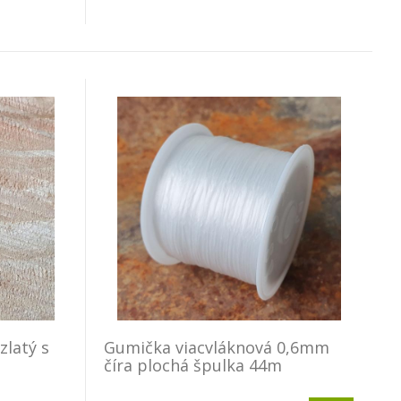
zlatý s
Gumička viacvláknová 0,6mm
číra plochá špulka 44m