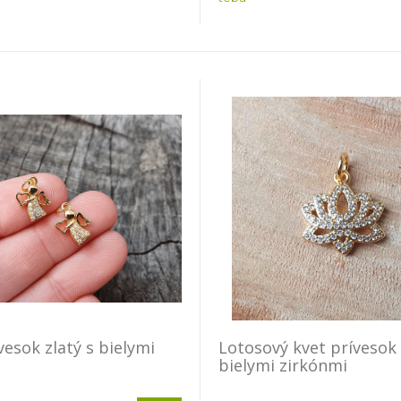
vesok zlatý s bielymi
Lotosový kvet prívesok 
bielymi zirkónmi