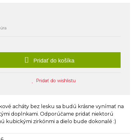
núra
Pridať do košíka
Pridať do wishlistu
kové acháty bez lesku sa budú krásne vynímať na
atými doplnkami. Odporúčame pridať niektorú
ú kubickými zirkónmi a dielo bude dokonalé :)
46