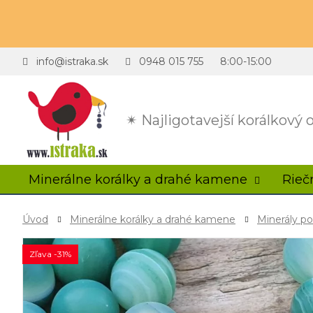
info@istraka.sk
0948 015 755
8:00-15:00
✴ Najligotavejší korálkový
Minerálne korálky a drahé kamene
Rieč
Úvod
Minerálne korálky a drahé kamene
Minerály p
Zľava -31%