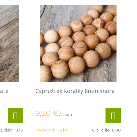
laté
Cypruštek korálky 8mm šnúra
9,20
€
/ šnúra
j. čislo:
1933
Posledné 1 - 2 ks
Obj. čislo:
1900