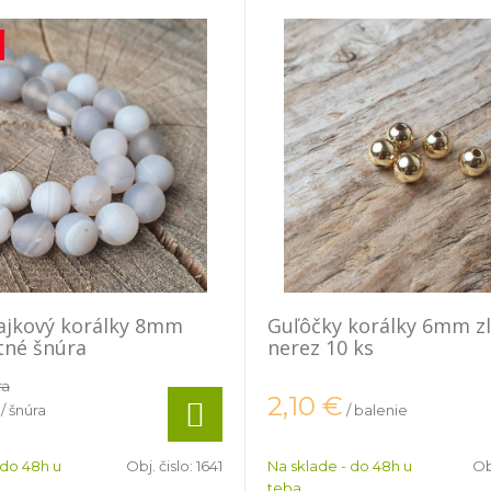
ajkový korálky 8mm
Guľôčky korálky 6mm z
tné šnúra
nerez 10 ks
ra
2,10
€
/ šnúra
/ balenie
 do 48h u
Obj. čislo:
1641
Na sklade - do 48h u
Ob
teba