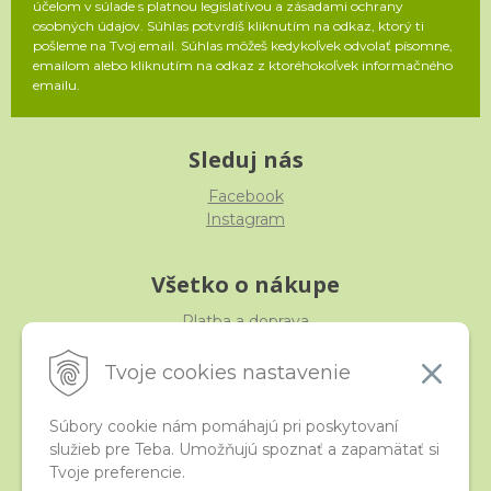
účelom v súlade s platnou legislatívou a zásadami ochrany
osobných údajov. Súhlas potvrdíš kliknutím na odkaz, ktorý ti
pošleme na Tvoj email. Súhlas môžeš kedykoľvek odvolať písomne,
emailom alebo kliknutím na odkaz z ktoréhokoľvek informačného
emailu.
Sleduj nás
Facebook
Instagram
Všetko o nákupe
Platba a doprava
Reklamácia, výmena, vrátenie
Obchodné podmienky
Tvoje cookies nastavenie
Ochrana osobných údajov
Súbory cookie nám pomáhajú pri poskytovaní
služieb pre Teba. Umožňujú spoznať a zapamätať si
iStraka
Tvoje preferencie.