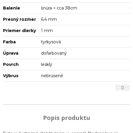
Balenie
šnúra = cca 38cm
Presný rozmer
6,4 mm
Priemer dierky
1 mm
Farba
tyrkysová
Úprava
dofarbovaný
Povrch
lesklý
Výbrus
nebrúsené
Popis produktu