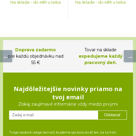
Na sklade - do 48h u teba
Na sklade - do 48h u teba
Doprava zadarmo
Tovar na sklade
pre každú objednávku nad
expedujeme každý
55 €
pracovný deň.
Najdôležitejšie novinky priamo na
tvoj email
Získaj zaujímavé informácie vždy medzi prvými
Odoberať
Tvoje osobné údaje (email) budeme spracovávať len za týmto