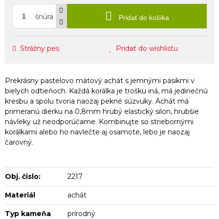
šnúra
Pridať do košíka
Strážny pes
Pridať do wishlistu
Prekrásny pastelovo mätový achát s jemnými pásikmi v
bielych odtieňoch. Každá korálka je trošku iná, má jedinečnú
kresbu a spolu tvoria naozaj pekné súzvuky. Achát má
primeranú dierku na 0,8mm hrubý elastický silon, hrubšie
návleky už neodporúčame. Kombinujte so striebornými
korálkami alebo ho navlečte aj osamote, lebo je naozaj
čarovný.
Obj. čislo:
2217
Materiál
achát
Typ kameňa
prírodný