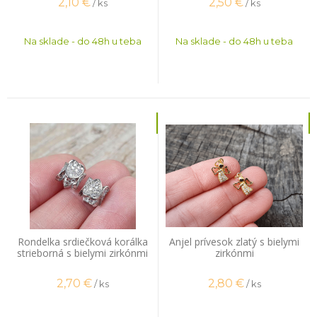
2,10
€
2,50
€
/ ks
/ ks
Na sklade - do 48h u teba
Na sklade - do 48h u teba
Rondelka srdiečková korálka
Anjel prívesok zlatý s bielymi
strieborná s bielymi zirkónmi
zirkónmi
2,70
€
2,80
€
/ ks
/ ks