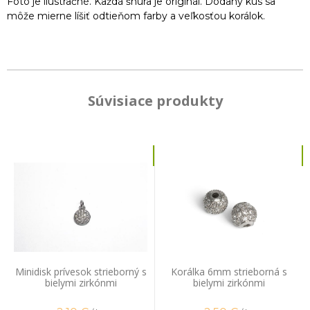
Foto je ilustračné. Každá šnúra je originál. Dodaný kus sa
môže mierne líšiť odtieňom farby a veľkosťou korálok.
Súvisiace produkty
Minidisk prívesok strieborný s
Korálka 6mm strieborná s
bielymi zirkónmi
bielymi zirkónmi