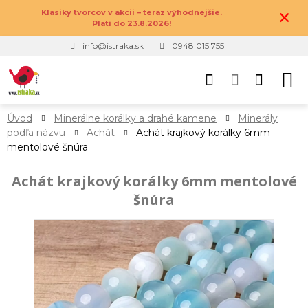
×
Klasiky tvorcov v akcii – teraz výhodnejšie.
Platí do 23.8.2026!
info@istraka.sk
0948 015 755
Úvod
Minerálne korálky a drahé kamene
Minerály
podľa názvu
Achát
Achát krajkový korálky 6mm
mentolové šnúra
Achát krajkový korálky 6mm mentolové
šnúra