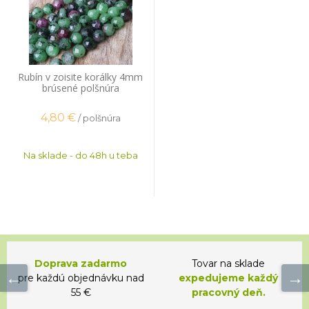
Rubín v zoisite korálky 4mm
brúsené polšnúra
4,80
€
/ polšnúra
Na sklade - do 48h u teba
Doprava zadarmo
Tovar na sklade
pre každú objednávku nad
expedujeme každý
55 €
pracovný deň.