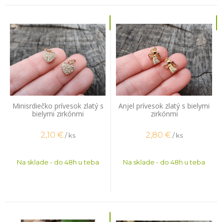
Minisrdiečko prívesok zlatý s
Anjel prívesok zlatý s bielymi
bielymi zirkónmi
zirkónmi
2,10
€
2,80
€
/ ks
/ ks
Na sklade - do 48h u teba
Na sklade - do 48h u teba