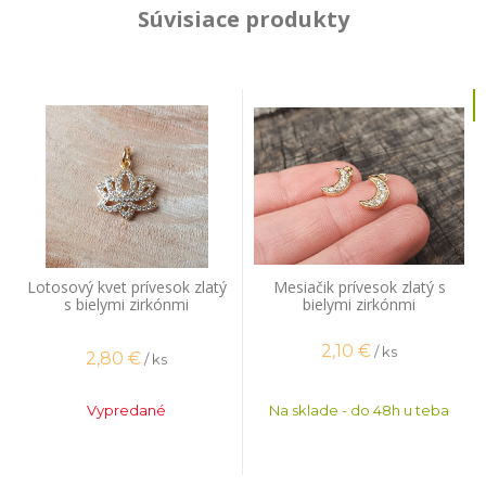
Súvisiace produkty
Lotosový kvet prívesok zlatý
Mesiačik prívesok zlatý s
s bielymi zirkónmi
bielymi zirkónmi
2,10
€
/ ks
2,80
€
/ ks
Vypredané
Na sklade - do 48h u teba