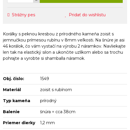
Strážny pes
Pridať do wishlistu
Korálky s peknou kresbou z prírodného kameňa zoisit s
jemnučkou prímesou rubínu v 8mm veľkosti. Na šnúre je asi
46 korálok, čo vám vystačí na výrobu 2 náramkov. Navliekajte
len tak na elastický silon a ukončite uzlíkom alebo sa trochu
pohrajte a vyrobte si shamballa náramok.
Obj. čislo:
1549
Materiál
zoisit s rubínom
Typ kameňa
prírodný
Balenie
šnúra = cca 38cm
Priemer dierky
1,2 mm