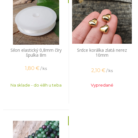
Silon elastický 0,8mm číry
Srdce korálka zlatá nerez
špulka 8m
10mm
1,80
€
/ ks
2,10
€
/ ks
Na sklade - do 48h u teba
Vypredané