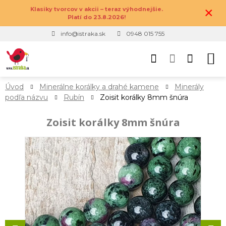
×
Klasiky tvorcov v akcii – teraz výhodnejšie.
Platí do 23.8.2026!
info@istraka.sk
0948 015 755
Úvod
Minerálne korálky a drahé kamene
Minerály
podľa názvu
Rubín
Zoisit korálky 8mm šnúra
Zoisit korálky 8mm šnúra