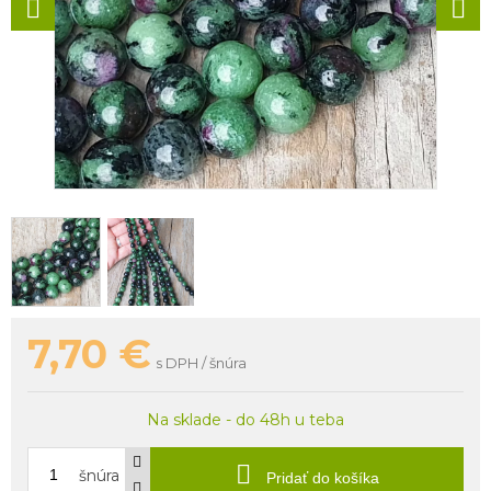
7,70
€
s DPH / šnúra
Na sklade - do 48h u teba
šnúra
Pridať do košíka