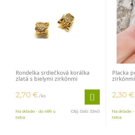
Rondelka srdiečková korálka
Placka p
zlatá s bielymi zirkónmi
zirkónmi
2,70
€
2,30
€
/ ks
Na sklade - do 48h u
Obj. čislo:
5340
Na sklade -
teba
teba