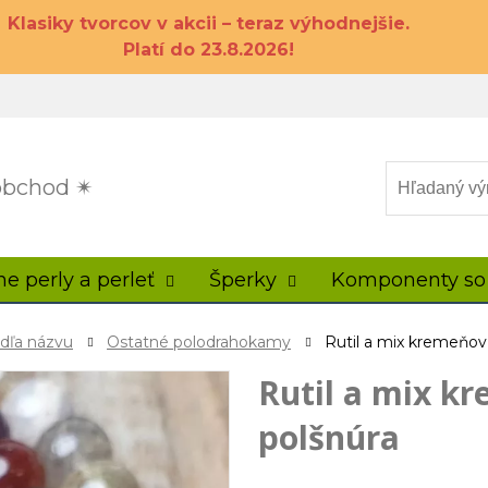
Klasiky tvorcov v akcii – teraz výhodnejšie.
Platí do 23.8.2026!
 obchod ✴
ne perly a perleť
Šperky
Komponenty so
odľa názvu
Ostatné polodrahokamy
Rutil a mix kremeňov
Rutil a mix k
polšnúra