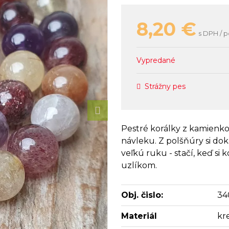
8,20
€
s DPH / p
Vypredané
Strážny pes
Pestré korálky z kamienkov
návleku. Z polšňúry si d
veľkú ruku - stačí, keď si
uzlíkom.
Obj. čislo:
34
Materiál
kr