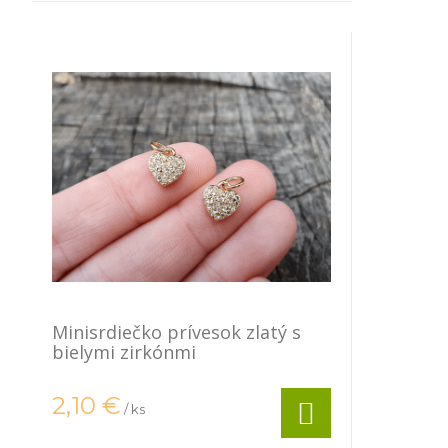
Minisrdiečko prívesok zlatý s
bielymi zirkónmi
2,10
€
/ ks