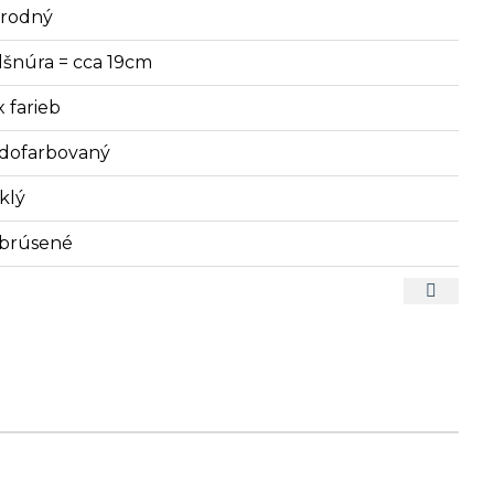
írodný
lšnúra = cca 19cm
x farieb
dofarbovaný
klý
brúsené