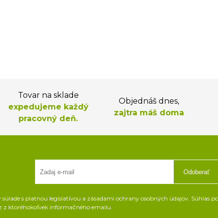
Tovar na sklade
Objednáš dnes,
expedujeme každý
zajtra máš doma
pracovný deň.
Odoberať
súlade s platnou legislatívou a zásadami ochrany osobných údajov. Súhlas pot
z z ktoréhokoľvek informačného emailu.