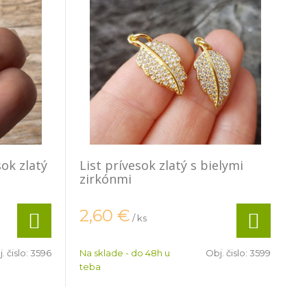
ok zlatý
List prívesok zlatý s bielymi
zirkónmi
2,60
€
/ ks
. čislo:
3596
Na sklade - do 48h u
Obj. čislo:
3599
teba