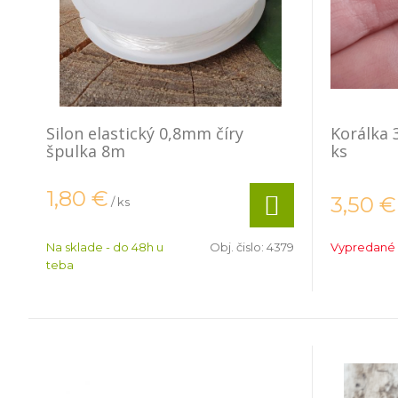
Silon elastický 0,8mm číry
Korálka
špulka 8m
ks
1,80
€
3,50
€
/ ks
Na sklade - do 48h u
Obj. čislo:
4379
Vypredané
teba