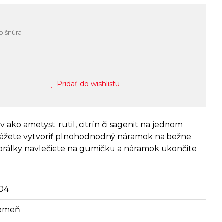
olšnúra
Pridať do wishlistu
 ako ametyst, rutil, citrín či sagenit na jednom
okážete vytvoriť plnohodnodný náramok na bežne
 korálky navlečiete na gumičku a náramok ukončite
04
emeň