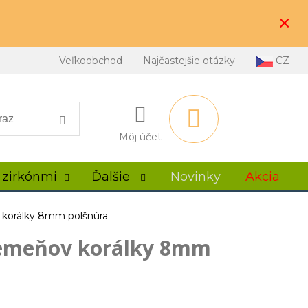
×
Veľkoobchod
Najčastejšie otázky
CZ
Môj účet
 zirkónmi
Ďalšie
Novinky
Akcia
 korálky 8mm polšnúra
remeňov korálky 8mm