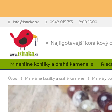
info@istraka.sk
0948 015 755
8:00-15:00
✴ Najligotavejší korálkový
Minerálne korálky a drahé kamene
Rieč
Úvod
Minerálne korálky a drahé kamene
Minerály p