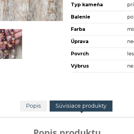
Typ kameňa
pr
Balenie
po
Farba
mi
Úprava
ne
Povrch
les
Výbrus
ne
Popis
Súvisiace produkty
Popis produktu