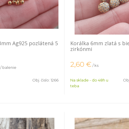
 3mm Ag925 pozlátená 5
Korálka 6mm zlatá s bi
zirkónmi
2,60
€
/ ks
/ balenie
Obj. čislo:
1266
Na sklade - do 48h u
Obj
teba