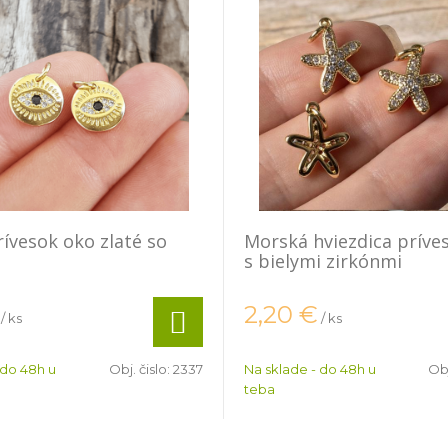
rívesok oko zlaté so
Morská hviezdica príves
s bielymi zirkónmi
2,20
€
/ ks
/ ks
 do 48h u
Obj. čislo:
2337
Na sklade - do 48h u
Obj
teba