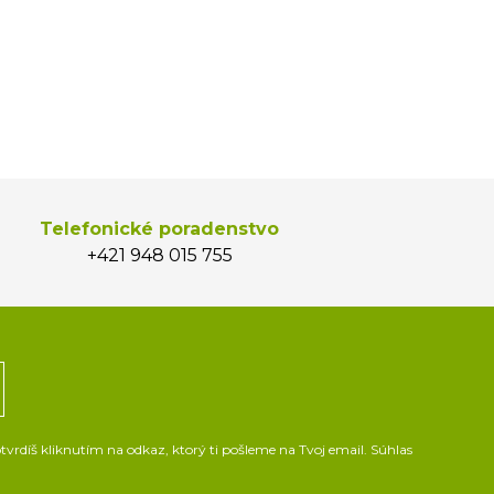
Telefonické poradenstvo
+421 948 015 755
vrdíš kliknutím na odkaz, ktorý ti pošleme na Tvoj email. Súhlas