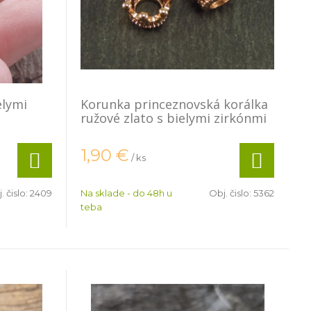
elymi
Korunka princeznovská korálka
ružové zlato s bielymi zirkónmi
1,90
€
/ ks
. čislo:
2409
Na sklade - do 48h u
Obj. čislo:
5362
teba