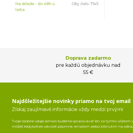
Na sklade - do 48h u
Obj. čislo:
7145
teba
Doprava zadarmo
pre každú objednávku nad
55 €
Najdôležitejšie novinky priamo na tvoj email
Získaj zaujímavé informácie vždy medzi prvými
Tvoje osobné údaje (email) budeme spracovávať len za týmto účelom v 
môžeš kedykoľvek odvolať písomne, emailom alebo kliknutím na odka