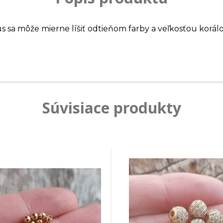
us sa môže mierne líšiť odtieňom farby a veľkosťou korálo
Súvisiace produkty