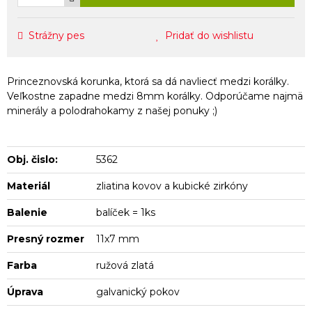
Strážny pes
Pridať do wishlistu
Princeznovská korunka, ktorá sa dá navliecť medzi korálky.
Veľkostne zapadne medzi 8mm korálky. Odporúčame najmä
minerály a polodrahokamy z našej ponuky ;)
Obj. čislo:
5362
Materiál
zliatina kovov a kubické zirkóny
Balenie
balíček = 1ks
Presný rozmer
11x7 mm
Farba
ružová zlatá
Úprava
galvanický pokov