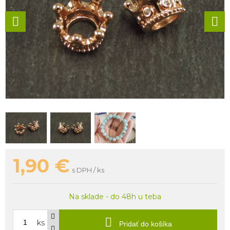
1,90
€
s DPH / ks
Na sklade - do 48h u teba
ks
Pridať do košíka