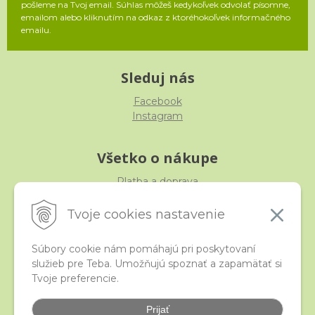
pošleme na Tvoj email. Súhlas môžeš kedykoľvek odvolať písomne,
emailom alebo kliknutím na odkaz z ktoréhokoľvek informačného
emailu.
Sleduj nás
Facebook
Instagram
Všetko o nákupe
Platba a doprava
Reklamácia, výmena, vrátenie
Obchodné podmienky
Tvoje cookies nastavenie
Ochrana osobných údajov
Súbory cookie nám pomáhajú pri poskytovaní
služieb pre Teba. Umožňujú spoznať a zapamätať si
iStraka
Tvoje preferencie.
Kontakt
Veľkoobchod
Prijať