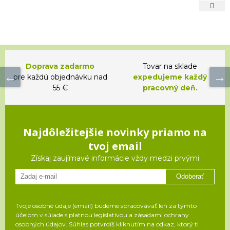
Doprava zadarmo
Tovar na sklade
pre každú objednávku nad
expedujeme každý
55 €
pracovný deň.
Najdôležitejšie novinky priamo na
tvoj email
Získaj zaujímavé informácie vždy medzi prvými
Odoberať
Tvoje osobné údaje (email) budeme spracovávať len za týmto
účelom v súlade s platnou legislatívou a zásadami ochrany
osobných údajov. Súhlas potvrdíš kliknutím na odkaz, ktorý ti