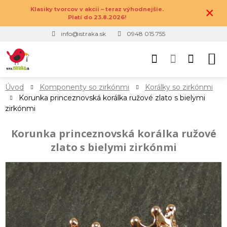
×
Klasiky tvorcov v akcii – teraz výhodnejšie.
Platí do 23.8.2026!
info@istraka.sk
0948 015 755
Úvod
Komponenty so zirkónmi
Korálky so zirkónmi
Korunka princeznovská korálka ružové zlato s bielymi
zirkónmi
Korunka princeznovská korálka ružové
zlato s bielymi zirkónmi