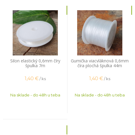
Silon elastický 0,6mm číry
Gumička viacvláknová 0,6mm
špulka 7m
číra plochá špulka 44m
1,40
€
1,40
€
/ ks
/ ks
Na sklade - do 48h u teba
Na sklade - do 48h u teba