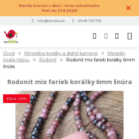
×
Klasiky tvorcov v akcii – teraz výhodnejšie.
Platí do 23.8.2026!
info@istraka.sk
0948 015 755
Úvod
Minerálne korálky a drahé kamene
Minerály
podľa názvu
Rodonit
Rodonit mix farieb korálky 6mm
šnúra
Rodonit mix farieb korálky 6mm šnúra
Zľava -40%