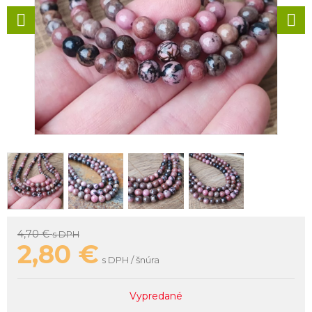
4,70 €
s DPH
2,80
€
s DPH / šnúra
Vypredané