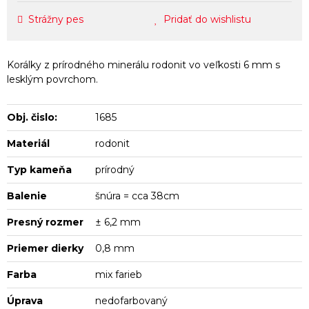
Strážny pes
Pridať do wishlistu
Korálky z prírodného minerálu rodonit vo veľkosti 6 mm s
lesklým povrchom.
Obj. čislo:
1685
Materiál
rodonit
Typ kameňa
prírodný
Balenie
šnúra = cca 38cm
Presný rozmer
± 6,2 mm
Priemer dierky
0,8 mm
Farba
mix farieb
Úprava
nedofarbovaný