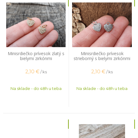
Minisrdiečko prívesok zlatý s
Minisrdiečko prívesok
bielymi zirkónmi
strieborný s bielymi zirkónmi
2,10
€
2,10
€
/ ks
/ ks
Na sklade - do 48h u teba
Na sklade - do 48h u teba