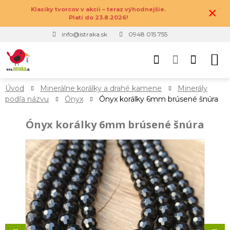
×
Klasiky tvorcov v akcii – teraz výhodnejšie.
Platí do 23.8.2026!
info@istraka.sk
0948 015 755
Úvod
Minerálne korálky a drahé kamene
Minerály
podľa názvu
Ónyx
Ónyx korálky 6mm brúsené šnúra
Ónyx korálky 6mm brúsené šnúra