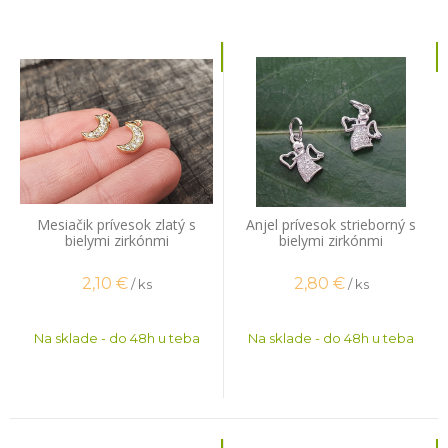
Mesiačik prívesok zlatý s
Anjel prívesok strieborný s
bielymi zirkónmi
bielymi zirkónmi
2,10
€
2,80
€
/ ks
/ ks
Na sklade - do 48h u teba
Na sklade - do 48h u teba