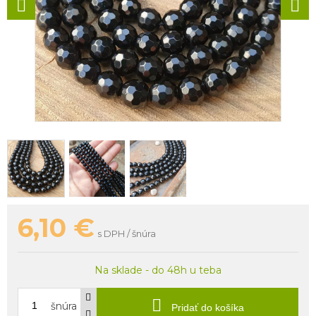
6,10
€
s DPH / šnúra
Na sklade - do 48h u teba
šnúra
Pridať do košíka