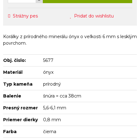
Strážny pes
Pridať do wishlistu
Korálky z prírodného minerálu ónyx o veľkosti 6 mm s lesklým
povrchom.
Obj. čislo:
5677
Materiál
ónyx
Typ kameňa
prírodný
Balenie
šnúra = cca 38cm
Presný rozmer
5,6-6,1 mm
Priemer dierky
0,8 mm
Farba
čierna