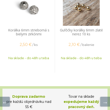
Korálka 6mm strieborná s
Guľôčky korálky 6mm zlaté
bielymi zirkónmi
nerez 10 ks
2,50
€
2,10
€
/ ks
/ balenie
Na sklade - do 48h u teba
Na sklade - do 48h u teba
Doprava zadarmo
Tovar na sklade
pre každú objednávku nad
expedujeme každý
55 €
pracovný deň.