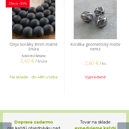
Zľava -39%
Ónyx korálky 8mm matné
Korálka geometrický motív
šnúra
nerez
/ šnúra
5,60 €
3,40
€
/ šnúra
2,60
€
/ ks
Na sklade - do 48h u teba
Vypredané
Doprava zadarmo
Tovar na sklade
pre každú objednávku nad
expedujeme každý