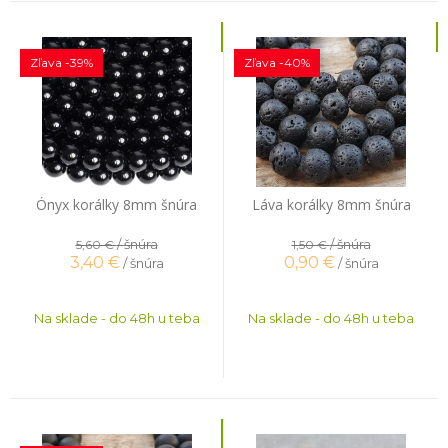
Zľava -39%
Zľava -40%
Ónyx korálky 8mm šnúra
Láva korálky 8mm šnúra
/ šnúra
/ šnúra
5,60 €
1,50 €
3,40
€
0,90
€
/ šnúra
/ šnúra
Na sklade - do 48h u teba
Na sklade - do 48h u teba