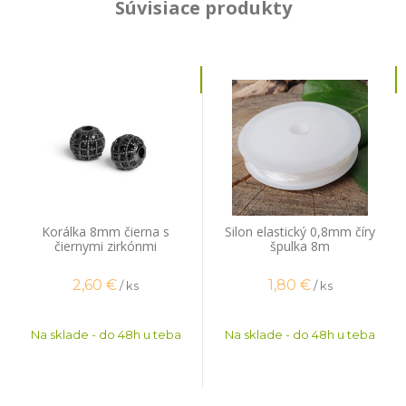
Súvisiace produkty
Korálka 8mm čierna s
Silon elastický 0,8mm číry
čiernymi zirkónmi
špulka 8m
2,60
€
1,80
€
/ ks
/ ks
Na sklade - do 48h u teba
Na sklade - do 48h u teba