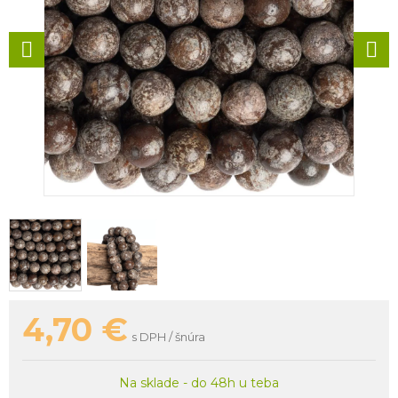
4,70
€
s DPH / šnúra
Na sklade - do 48h u teba