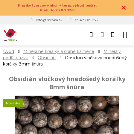
×
Klasiky tvorcov v akcii – teraz výhodnejšie.
Platí do 23.8.2026!
info@istraka.sk
0948 015 755
Úvod
Minerálne korálky a drahé kamene
Minerály
podľa názvu
Obsidián
Obsidián vločkový hnedošedý
korálky 8mm šnúra
Obsidián vločkový hnedošedý korálky
8mm šnúra
Novinka