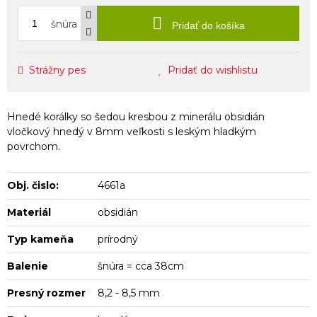
šnúra
Pridať do košíka
Strážny pes
Pridať do wishlistu
Hnedé korálky so šedou kresbou z minerálu obsidián
vločkový hnedý v 8mm veľkosti s leským hladkým
povrchom.
Obj. čislo:
4661a
Materiál
obsidián
Typ kameňa
prírodný
Balenie
šnúra = cca 38cm
Presný rozmer
8,2 - 8,5 mm