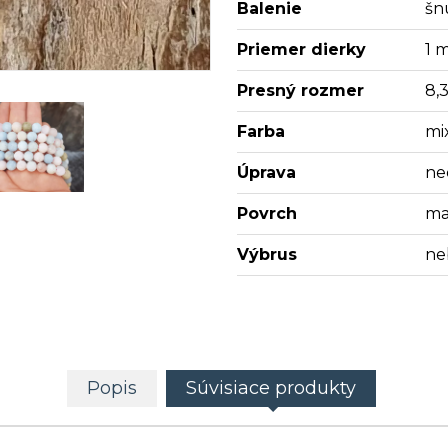
Balenie
šn
Priemer dierky
1 
Presný rozmer
8,
Farba
mi
Úprava
ne
Povrch
ma
Výbrus
ne
Popis
Súvisiace produkty