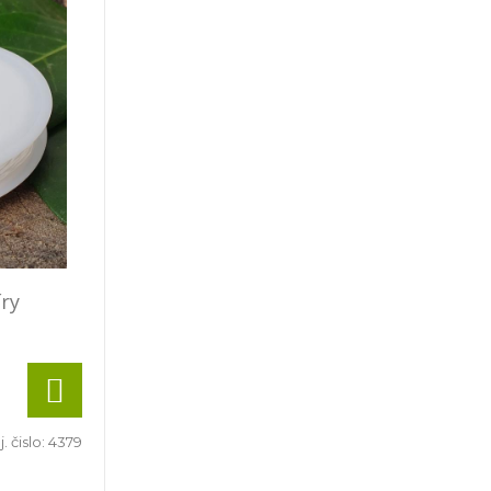
íry
. čislo:
4379