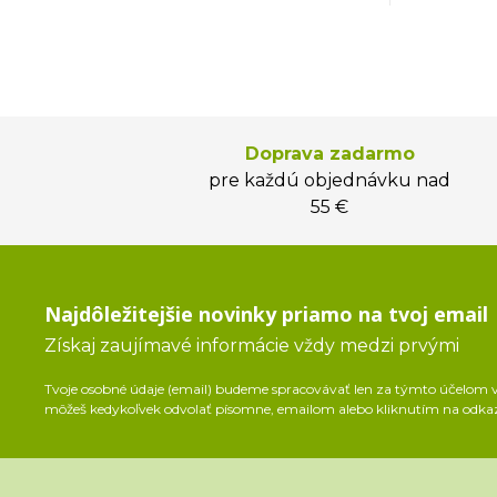
Doprava zadarmo
pre každú objednávku nad
55 €
Najdôležitejšie novinky priamo na tvoj email
Získaj zaujímavé informácie vždy medzi prvými
Tvoje osobné údaje (email) budeme spracovávať len za týmto účelom v 
môžeš kedykoľvek odvolať písomne, emailom alebo kliknutím na odka