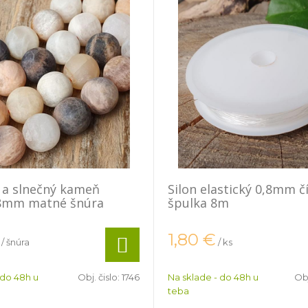
 a slnečný kameň
Silon elastický 0,8mm č
 8mm matné šnúra
špulka 8m
1,80
€
/ šnúra
/ ks
 do 48h u
Obj. čislo:
1746
Na sklade - do 48h u
Obj
teba