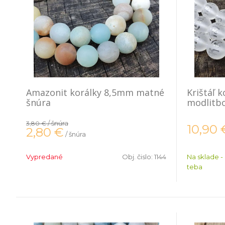
Amazonit korálky 8,5mm matné
Krištáľ 
šnúra
modlitb
/ šnúra
3,80 €
10,90
2,80
€
/ šnúra
Vypredané
Obj. čislo:
1144
Na sklade -
teba