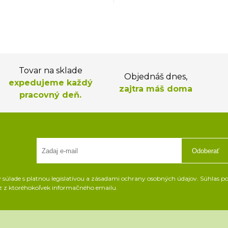
Tovar na sklade
Objednáš dnes,
expedujeme každý
zajtra máš doma
pracovný deň.
Odoberať
súlade s platnou legislatívou a zásadami ochrany osobných údajov. Súhlas pot
z z ktoréhokoľvek informačného emailu.