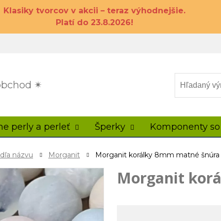
Klasiky tvorcov v akcii – teraz výhodnejšie.
Platí do 23.8.2026!
 obchod ✴
ne perly a perleť
Šperky
Komponenty so
odľa názvu
Morganit
Morganit korálky 8mm matné šnúra
Morganit kor