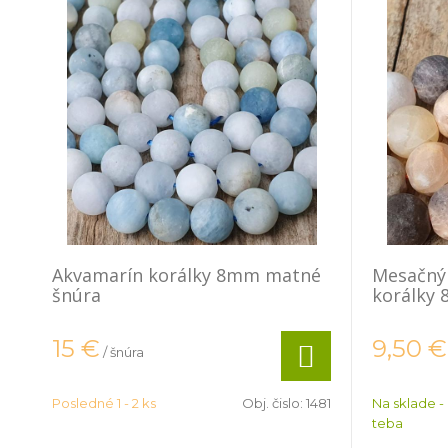
Akvamarín korálky 8mm matné
Mesačný
šnúra
korálky
15
€
9,50
€
/ šnúra
Posledné 1 - 2 ks
Obj. čislo:
1481
Na sklade -
teba