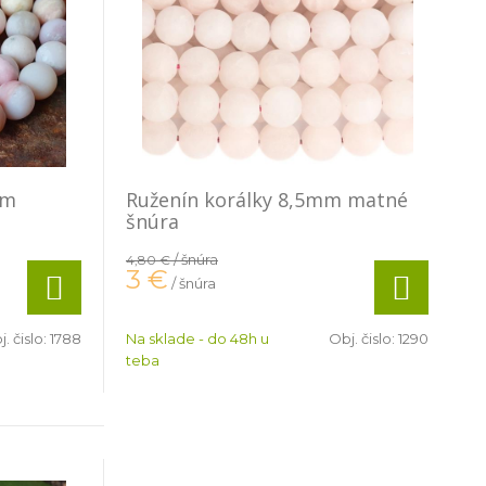
mm
Ruženín korálky 8,5mm matné
šnúra
/ šnúra
4,80 €
3
€
/ šnúra
. čislo:
1788
Na sklade - do 48h u
Obj. čislo:
1290
teba