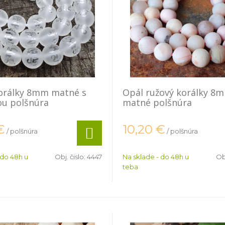
korálky 8mm matné s
Opál ružový korálky 8
ou polšnúra
matné polšnúra
€
10,20
€
/ polšnúra
/ polšnúra
 do 48h u
Obj. čislo:
4447
Na sklade - do 48h u
Obj
teba