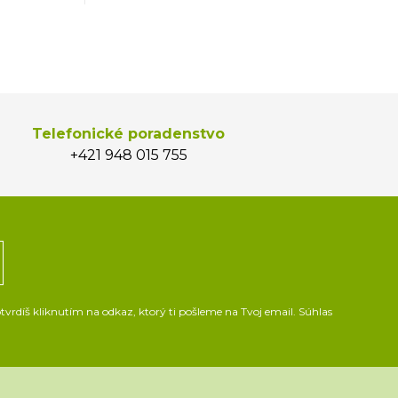
Telefonické poradenstvo
+421 948 015 755
vrdíš kliknutím na odkaz, ktorý ti pošleme na Tvoj email. Súhlas