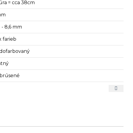
úra = cca 38cm
mm
3 - 8,6 mm
x farieb
dofarbovaný
tný
brúsené