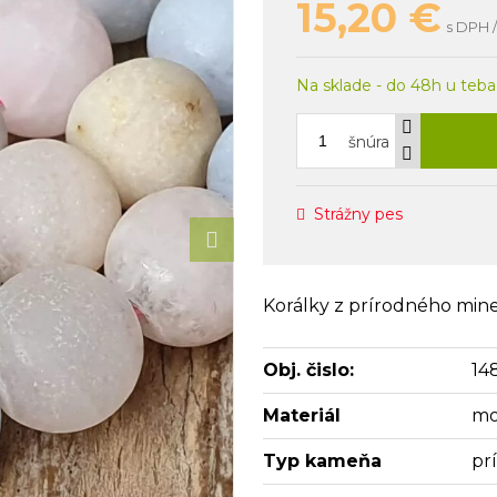
15,20
€
s DPH /
Na sklade - do 48h u teba
šnúra
Strážny pes
Korálky z prírodného min
Obj. čislo:
14
Materiál
mo
Typ kameňa
pr