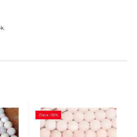
k.
Zľava -38%