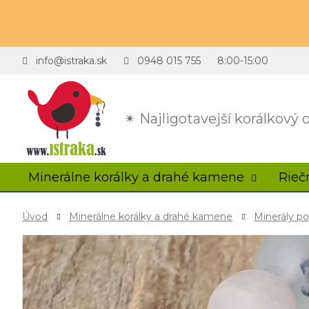
info@istraka.sk
0948 015 755
8:00-15:00
✴ Najligotavejší korálkový
Minerálne korálky a drahé kamene
Rieč
Úvod
Minerálne korálky a drahé kamene
Minerály p