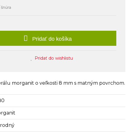
 šnúra
Pridať do košíka
Pridať do wishlistu
erálu morganit o veľkosti 8 mm s matným povrchom.
80
rganit
írodný