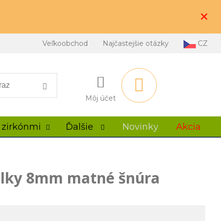
×
Veľkoobchod
Najčastejšie otázky
CZ
Môj účet
 zirkónmi
Ďalšie
Novinky
Akcia
álky 8mm matné šnúra