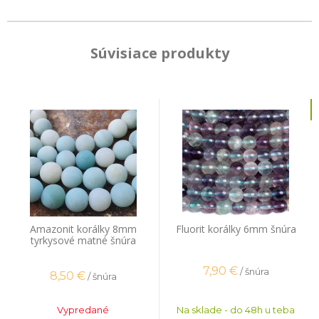
Súvisiace produkty
Amazonit korálky 8mm
Fluorit korálky 6mm šnúra
tyrkysové matné šnúra
7,90
€
/ šnúra
8,50
€
/ šnúra
Vypredané
Na sklade - do 48h u teba