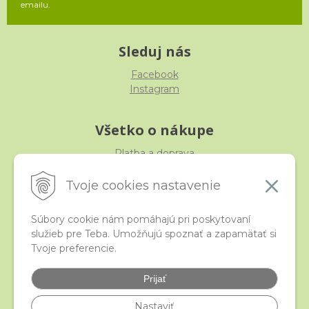
emailu.
Sleduj nás
Facebook
Instagram
Všetko o nákupe
Platba a doprava
Reklamácia, výmena, vrátenie
Obchodné podmienky
Tvoje cookies nastavenie
Ochrana osobných údajov
Súbory cookie nám pomáhajú pri poskytovaní
služieb pre Teba. Umožňujú spoznať a zapamätať si
iStraka
Tvoje preferencie.
Kontakt
Veľkoobchod
Prijať
Najčastejšie otázky
Certifikáty
Nastaviť