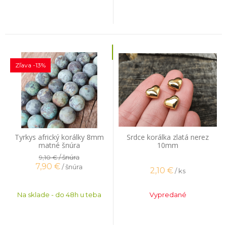
Zľava -13%
Tyrkys africký korálky 8mm
Srdce korálka zlatá nerez
matné šnúra
10mm
/ šnúra
9,10 €
7,90
€
/ šnúra
2,10
€
/ ks
Na sklade - do 48h u teba
Vypredané