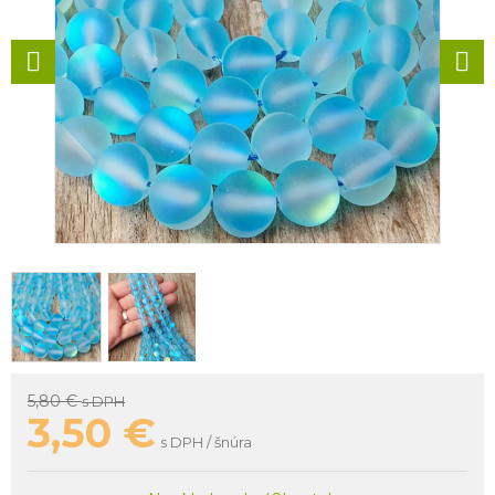
5,80 €
s DPH
3,50
€
s DPH / šnúra