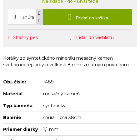
Na sklade - do 48h u teba
šnúra
Pridať do košíka
Strážny pes
Pridať do wishlistu
Korálky zo syntetického minerálu mesačný kameň
svetlomodrej farby o veľkosti 8 mm s matným povrchom.
Obj. čislo:
1489
Materiál
mesačný kameň
Typ kameňa
syntetický
Balenie
šnúra = cca 38cm
Priemer dierky
1,1 mm