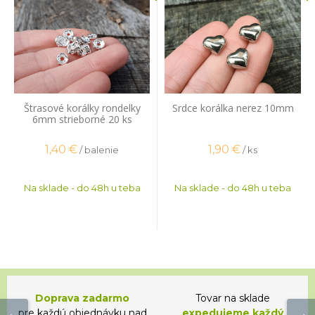
Štrasové korálky rondelky
Srdce korálka nerez 10mm
6mm strieborné 20 ks
1,40
€
1,90
€
/ balenie
/ ks
Na sklade - do 48h u teba
Na sklade - do 48h u teba
Doprava zadarmo
Tovar na sklade
pre každú objednávku nad
expedujeme každý