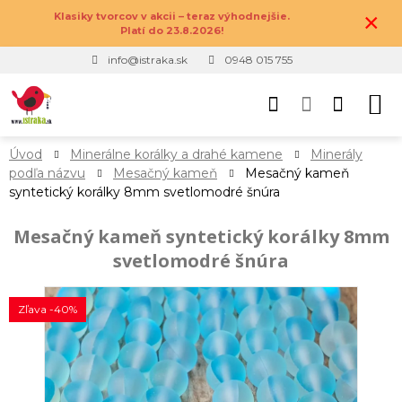
×
Klasiky tvorcov v akcii – teraz výhodnejšie.
Platí do 23.8.2026!
info@istraka.sk
0948 015 755
Úvod
Minerálne korálky a drahé kamene
Minerály
podľa názvu
Mesačný kameň
Mesačný kameň
syntetický korálky 8mm svetlomodré šnúra
Mesačný kameň syntetický korálky 8mm
svetlomodré šnúra
Zľava -40%