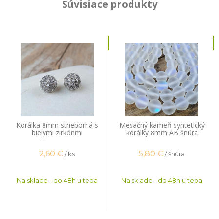
Súvisiace produkty
Korálka 8mm strieborná s
Mesačný kameň syntetický
bielymi zirkónmi
korálky 8mm AB šnúra
2,60
€
5,80
€
/ ks
/ šnúra
Na sklade - do 48h u teba
Na sklade - do 48h u teba