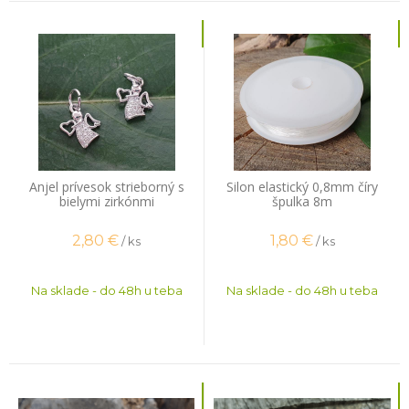
Anjel prívesok strieborný s
Silon elastický 0,8mm číry
bielymi zirkónmi
špulka 8m
2,80
€
1,80
€
/ ks
/ ks
Na sklade - do 48h u teba
Na sklade - do 48h u teba