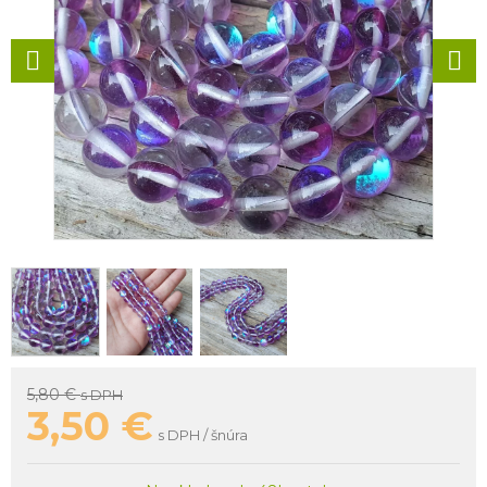
5,80 €
s DPH
3,50
€
s DPH / šnúra