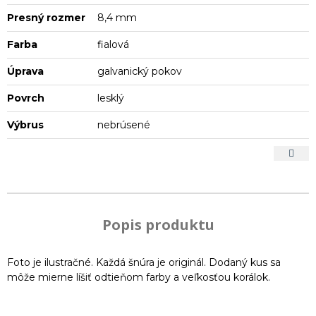
Presný rozmer
8,4 mm
Farba
fialová
Úprava
galvanický pokov
Povrch
lesklý
Výbrus
nebrúsené
Popis produktu
Foto je ilustračné. Každá šnúra je originál. Dodaný kus sa
môže mierne líšiť odtieňom farby a veľkosťou korálok.