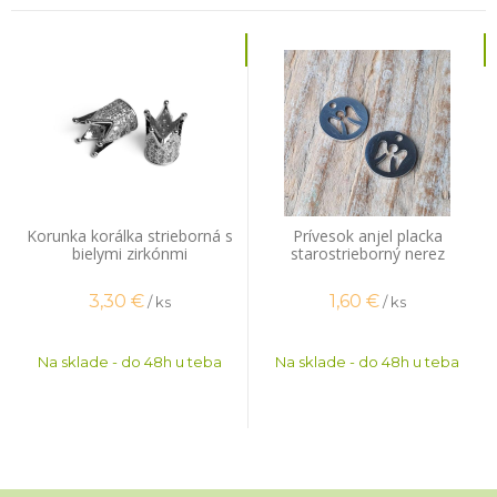
Korunka korálka strieborná s
Prívesok anjel placka
bielymi zirkónmi
starostrieborný nerez
3,30
€
1,60
€
/ ks
/ ks
Na sklade - do 48h u teba
Na sklade - do 48h u teba