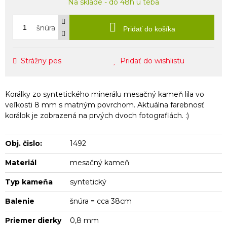
Na sklade - do 48h u teba
šnúra
Pridať do košíka
Strážny pes
Pridať do wishlistu
Korálky zo syntetického minerálu mesačný kameň lila vo
veľkosti 8 mm s matným povrchom. Aktuálna farebnosť
korálok je zobrazená na prvých dvoch fotografiách. :)
Obj. čislo:
1492
Materiál
mesačný kameň
Typ kameňa
syntetický
Balenie
šnúra = cca 38cm
Priemer dierky
0,8 mm