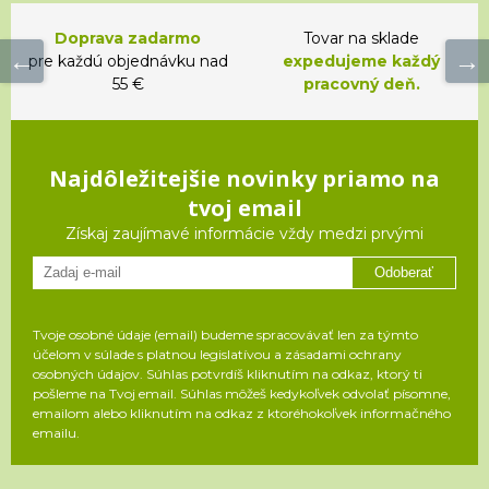
Doprava zadarmo
Tovar na sklade
pre každú objednávku nad
expedujeme každý
55 €
pracovný deň.
Najdôležitejšie novinky priamo na
tvoj email
Získaj zaujímavé informácie vždy medzi prvými
Odoberať
Tvoje osobné údaje (email) budeme spracovávať len za týmto
účelom v súlade s platnou legislatívou a zásadami ochrany
osobných údajov. Súhlas potvrdíš kliknutím na odkaz, ktorý ti
pošleme na Tvoj email. Súhlas môžeš kedykoľvek odvolať písomne,
emailom alebo kliknutím na odkaz z ktoréhokoľvek informačného
emailu.