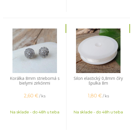
Korálka 8mm strieborná s
Silon elastický 0,8mm číry
bielymi zirkónmi
špulka 8m
2,60
€
1,80
€
/ ks
/ ks
Na sklade - do 48h u teba
Na sklade - do 48h u teba