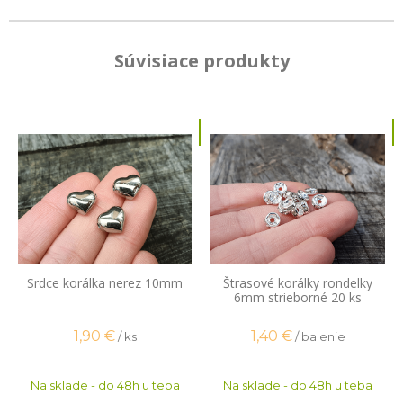
Súvisiace produkty
Srdce korálka nerez 10mm
Štrasové korálky rondelky
6mm strieborné 20 ks
1,90
€
1,40
€
/ ks
/ balenie
Na sklade - do 48h u teba
Na sklade - do 48h u teba