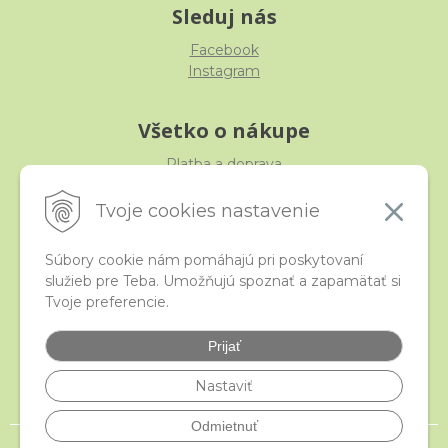
Sleduj nás
Facebook
Instagram
Všetko o nákupe
Platba a doprava
Reklamácia, výmena, vrátenie
Obchodné podmienky
Tvoje cookies nastavenie
Ochrana osobných údajov
Súbory cookie nám pomáhajú pri poskytovaní
služieb pre Teba. Umožňujú spoznať a zapamätať si
iStraka
Tvoje preferencie.
Kontakt
Veľkoobchod
Prijať
Najčastejšie otázky
Certifikáty
Nastaviť
Odmietnuť
© 2026 istraka.sk - najligotavejšie korálky a polodrahokamy široko ďaleko •