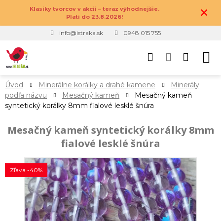
×
Klasiky tvorcov v akcii – teraz výhodnejšie.
Platí do 23.8.2026!
info@istraka.sk
0948 015 755
Úvod
Minerálne korálky a drahé kamene
Minerály
podľa názvu
Mesačný kameň
Mesačný kameň
syntetický korálky 8mm fialové lesklé šnúra
Mesačný kameň syntetický korálky 8mm
fialové lesklé šnúra
Zľava -40%