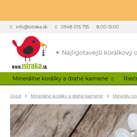
info@istraka.sk
0948 015 755
8:00-15:00
✴ Najligotavejší korálkový
Minerálne korálky a drahé kamene
Rieč
Úvod
Minerálne korálky a drahé kamene
Minerály p