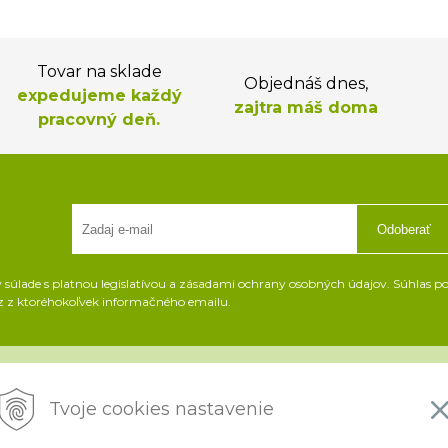
Tovar na sklade
Objednáš dnes,
expedujeme každý
zajtra máš doma
pracovný deň.
Odoberať
súlade s platnou legislatívou a zásadami ochrany osobných údajov. Súhlas pot
z z ktoréhokoľvek informačného emailu.
Všetko o nákupe
i
Tvoje cookies nastavenie
Platba a doprava
K