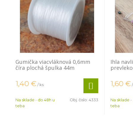
Gumička viacvláknová 0,6mm
Ihla navl
číra plochá špulka 44m
prevlek
1,40
€
1,60
€
/ ks
Na sklade - do 48h u
Obj. čislo:
4333
Na sklade -
teba
teba