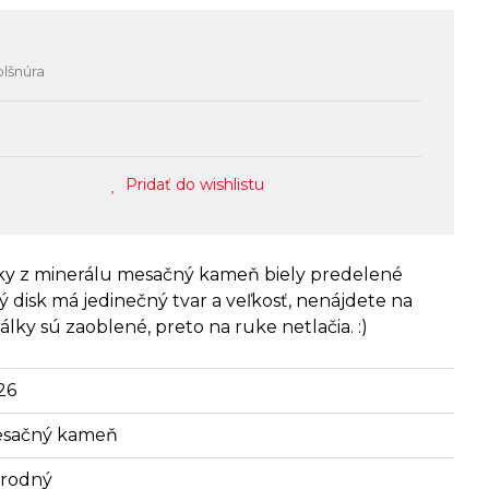
olšnúra
Pridať do wishlistu
sky z minerálu mesačný kameň biely predelené
 disk má jedinečný tvar a veľkosť, nenájdete na
lky sú zaoblené, preto na ruke netlačia. :)
26
sačný kameň
írodný