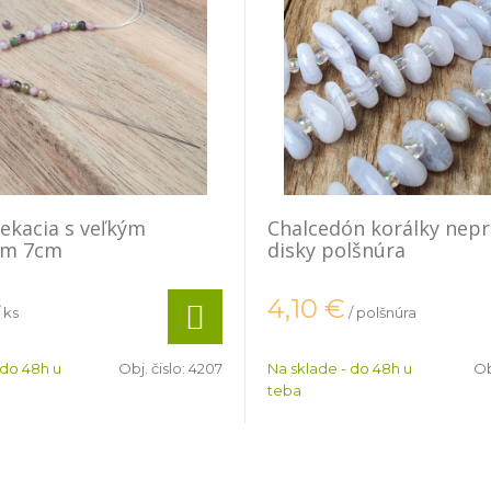
iekacia s veľkým
Chalcedón korálky nepr
om 7cm
disky polšnúra
4,10
€
/ ks
/ polšnúra
 do 48h u
Obj. čislo:
4207
Na sklade - do 48h u
Ob
teba