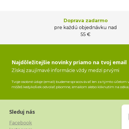
Doprava zadarmo
pre každú objednávku nad
55 €
Najdôležitejšie novinky priamo na tvoj email
Získaj zaujímavé informácie vždy medzi prvými
Tvoje osobné údaje (email) budeme spracovávať len za týmto účelom v 
môžeš kedykoľvek odvolať písomne, emailom alebo kliknutím na odka
Sleduj nás
Facebook