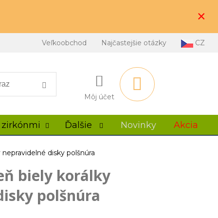
×
Veľkoobchod
Najčastejšie otázky
CZ
Môj účet
 zirkónmi
Ďalšie
Novinky
Akcia
nepravidelné disky polšnúra
 biely korálky
disky polšnúra