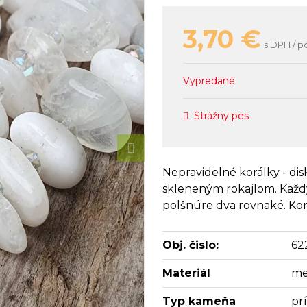
3,70
€
s DPH / p
Vypredané
Strážny pes
Nepravidelné korálky - di
skleneným rokajlom. Každý
polšnúre dva rovnaké. Korá
Obj. čislo:
62
Materiál
me
Typ kameňa
pr