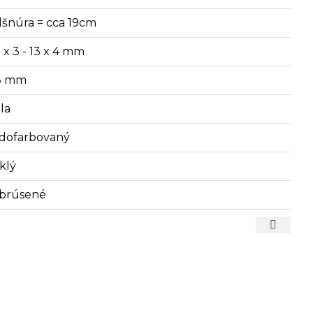
lšnúra = cca 19cm
 x 3 - 13 x 4 mm
8 mm
la
dofarbovaný
klý
brúsené