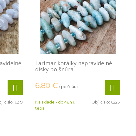
avidelné
Larimar korálky nepravidelné
disky polšnúra
6,80
€
/ polšnúra
j. čislo:
6219
Na sklade - do 48h u
Obj. čislo:
6223
teba