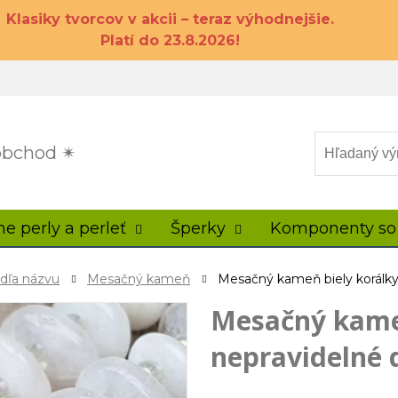
Klasiky tvorcov v akcii – teraz výhodnejšie.
Platí do 23.8.2026!
 obchod ✴
ne perly a perleť
Šperky
Komponenty so
odľa názvu
Mesačný kameň
Mesačný kameň biely korálky 
Mesačný kameň
nepravidelné 