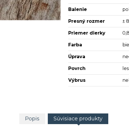
Balenie
po
Presný rozmer
± 8
Priemer dierky
0,
Farba
bie
Úprava
ne
Povrch
les
Výbrus
ne
Popis
Súvisiace produkty