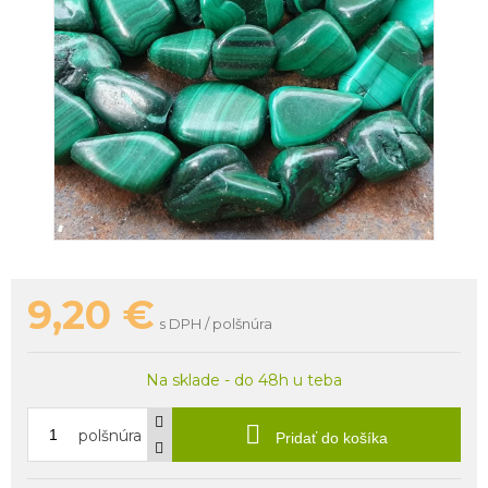
9,20
€
s DPH / polšnúra
Na sklade - do 48h u teba
polšnúra
Pridať do košíka