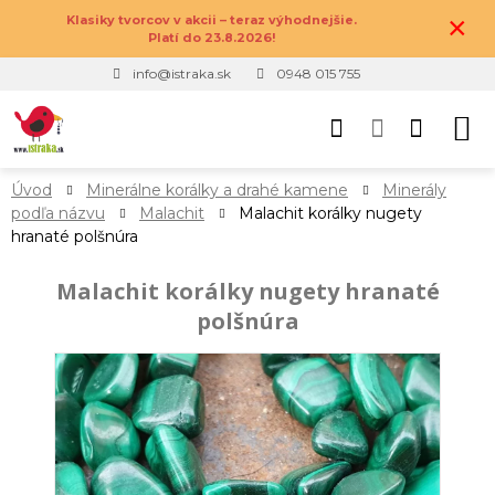
×
Klasiky tvorcov v akcii – teraz výhodnejšie.
Platí do 23.8.2026!
info@istraka.sk
0948 015 755
Úvod
Minerálne korálky a drahé kamene
Minerály
podľa názvu
Malachit
Malachit korálky nugety
hranaté polšnúra
Malachit korálky nugety hranaté
polšnúra