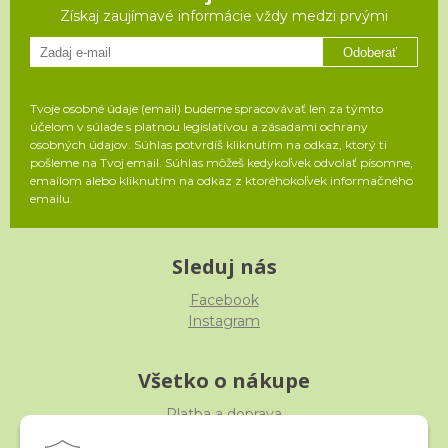
Získaj zaujímavé informácie vždy medzi prvými
Odoberať
Tvoje osobné údaje (email) budeme spracovávať len za týmto
účelom v súlade s platnou legislatívou a zásadami ochrany
osobných údajov. Súhlas potvrdíš kliknutím na odkaz, ktorý ti
pošleme na Tvoj email. Súhlas môžeš kedykoľvek odvolať písomne,
emailom alebo kliknutím na odkaz z ktoréhokoľvek informačného
emailu.
Sleduj nás
Facebook
Instagram
Všetko o nákupe
Platba a doprava
Reklamácia, výmena, vrátenie