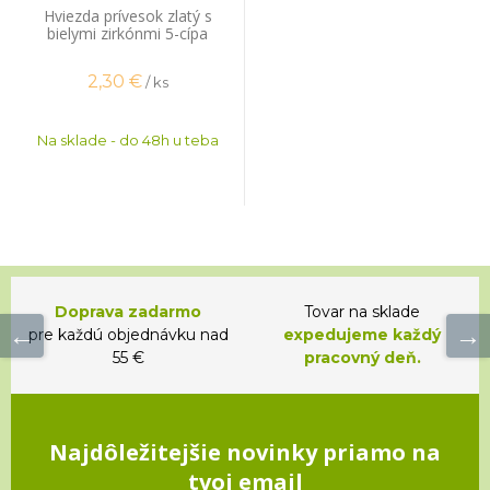
Hviezda prívesok zlatý s
bielymi zirkónmi 5-cípa
2,30
€
/ ks
Na sklade - do 48h u teba
Doprava zadarmo
Tovar na sklade
pre každú objednávku nad
expedujeme každý
55 €
pracovný deň.
Najdôležitejšie novinky priamo na
tvoj email