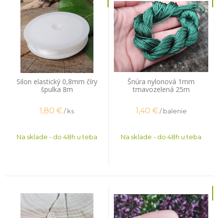
Silon elastický 0,8mm číry
Šnúra nylonová 1mm
špulka 8m
tmavozelená 25m
1,80
€
1,40
€
/ ks
/ balenie
Na sklade - do 48h u teba
Na sklade - do 48h u teba