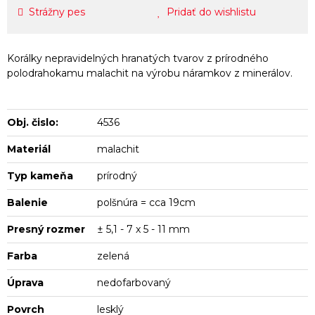
Strážny pes
Pridať do wishlistu
Korálky nepravidelných hranatých tvarov z prírodného
polodrahokamu malachit na výrobu náramkov z minerálov.
Obj. čislo:
4536
Materiál
malachit
Typ kameňa
prírodný
Balenie
polšnúra = cca 19cm
Presný rozmer
± 5,1 - 7 x 5 - 11 mm
Farba
zelená
Úprava
nedofarbovaný
Povrch
lesklý