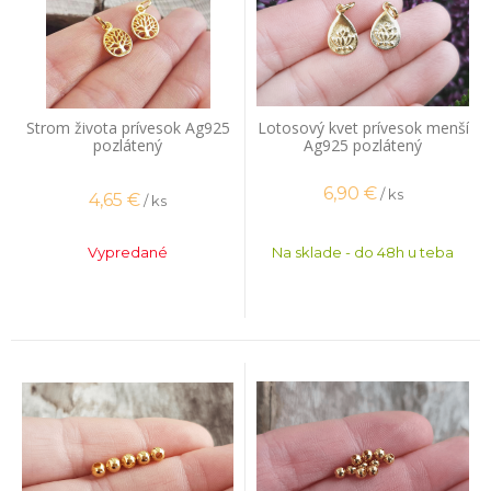
Strom života prívesok Ag925
Lotosový kvet prívesok menší
pozlátený
Ag925 pozlátený
6,90
€
/ ks
4,65
€
/ ks
Vypredané
Na sklade - do 48h u teba