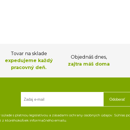
Tovar na sklade
Objednáš dnes,
expedujeme každý
zajtra máš doma
pracovný deň.
Odoberať
súlade s platnou legislatívou a zásadami ochrany osobných údajov. Súhlas pot
z z ktoréhokoľvek informačného emailu.