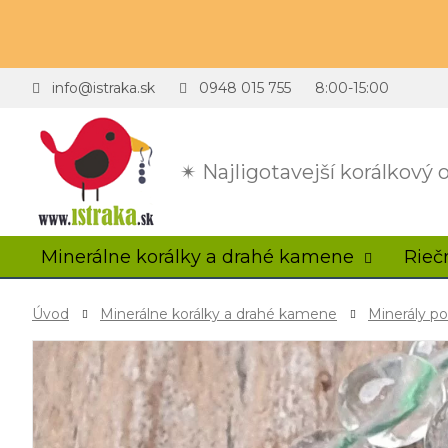
info@istraka.sk
0948 015 755
8:00-15:00
✴ Najligotavejší korálkový
Minerálne korálky a drahé kamene
Rieč
Úvod
Minerálne korálky a drahé kamene
Minerály p