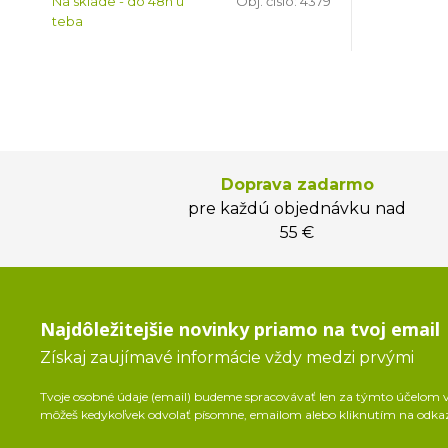
Na sklade - do 48h u
Obj. čislo:
4379
teba
Doprava zadarmo
pre každú objednávku nad
55 €
Najdôležitejšie novinky priamo na tvoj email
Získaj zaujímavé informácie vždy medzi prvými
Tvoje osobné údaje (email) budeme spracovávať len za týmto účelom v 
môžeš kedykoľvek odvolať písomne, emailom alebo kliknutím na odka