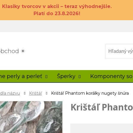
Klasiky tvorcov v akcii – teraz výhodnejšie.
Platí do 23.8.2026!
 obchod ✴
ne perly a perleť
Šperky
Komponenty so
odľa názvu
Krištáľ
Krištáľ Phantom korálky nugety šnúra
Krištáľ Phant