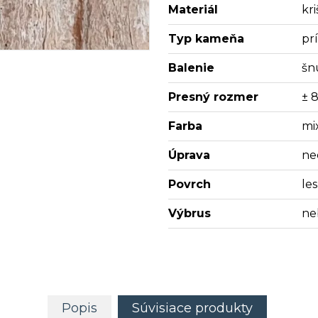
Materiál
kri
Typ kameňa
pr
Balenie
šn
Presný rozmer
± 
Farba
mi
Úprava
ne
Povrch
les
Výbrus
ne
Popis
Súvisiace produkty