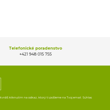
Telefonické poradenstvo
+421 948 015 755
vrdíš kliknutím na odkaz, ktorý ti pošleme na Tvoj email. Súhlas