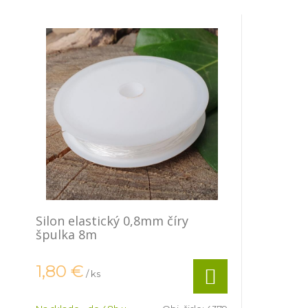
Silon elastický 0,8mm číry
špulka 8m
1,80
€
/ ks