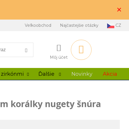
×
Veľkoobchod
Najčastejšie otázky
CZ
Môj účet
 zirkónmi
Ďalšie
Novinky
Akcia
om korálky nugety šnúra