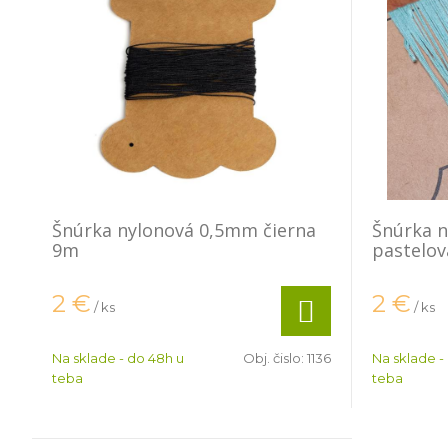
Šnúrka nylonová 0,5mm čierna
Šnúrka 
9m
pastelov
2
€
2
€
/ ks
/ ks
Na sklade - do 48h u
Obj. čislo:
1136
Na sklade -
teba
teba