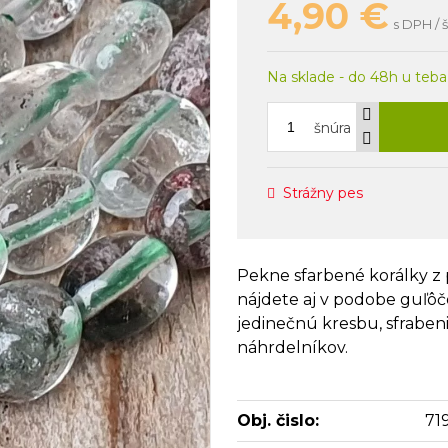
4,90
€
s DPH / 
Na sklade - do 48h u teba
šnúra
Strážny pes
Pekne sfarbené korálky z 
nájdete aj v podobe guľôč
jedinečnú kresbu, sfrabe
náhrdelníkov.
Obj. čislo:
71