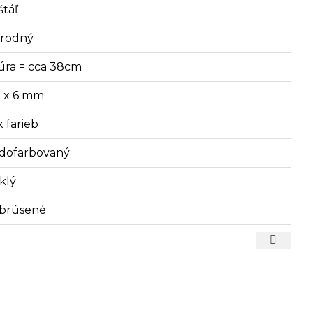
štáľ
írodný
úra = cca 38cm
8 x 6 mm
x farieb
dofarbovaný
klý
brúsené