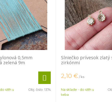
nylonová 0,5mm
Slniečko prívesok zlatý 
á zelená 9m
zirkónmi
2,10
€
/ ks
 do 48h u
Obj. čislo:
1374
Na sklade - do 48h u
Obj
teba