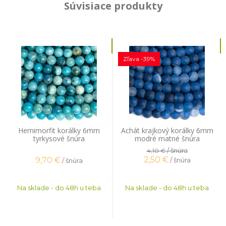
Súvisiace produkty
Zľava -39%
Hemimorfit korálky 6mm
Achát krajkový korálky 6mm
tyrkysové šnúra
modré matné šnúra
/ šnúra
4,10 €
2,50
€
9,70
€
/ šnúra
/ šnúra
Na sklade - do 48h u teba
Na sklade - do 48h u teba