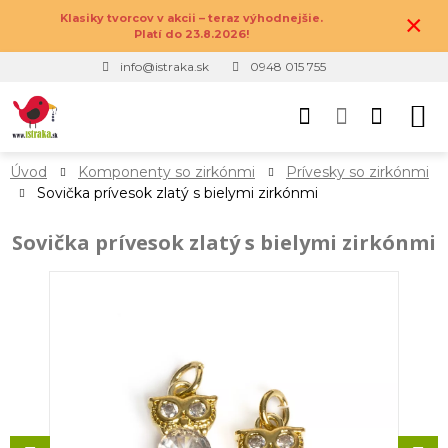
×
Klasiky tvorcov v akcii – teraz výhodnejšie.
Platí do 23.8.2026!
info@istraka.sk
0948 015 755
Úvod
Komponenty so zirkónmi
Prívesky so zirkónmi
Sovička prívesok zlatý s bielymi zirkónmi
Sovička prívesok zlatý s bielymi zirkónmi