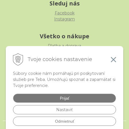
Sleduj nás
Facebook
Instagram
Všetko o nákupe
Platba a doprava
Reklamácia, výmena, vrátenie
Obchodné podmienky
Tvoje cookies nastavenie
Ochrana osobných údajov
Súbory cookie nám pomáhajú pri poskytovaní
služieb pre Teba. Umožňujú spoznať a zapamätať si
iStraka
Tvoje preferencie.
Kontakt
Veľkoobchod
Prijať
Najčastejšie otázky
Certifikáty
Nastaviť
Odmietnuť
© 2026 istraka.sk - najligotavejšie korálky a polodrahokamy široko ďaleko •