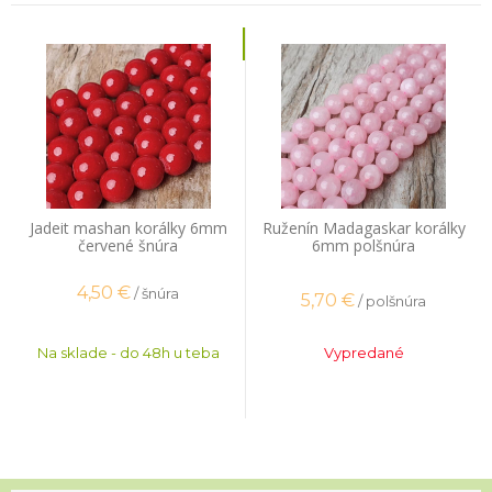
Jadeit mashan korálky 6mm
Ruženín Madagaskar korálky
červené šnúra
6mm polšnúra
4,50
€
/ šnúra
5,70
€
/ polšnúra
Na sklade - do 48h u teba
Vypredané