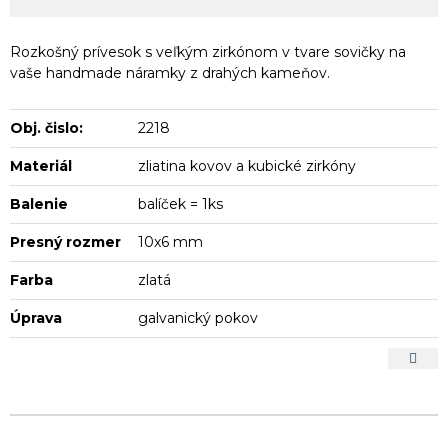
Rozkošný prívesok s veľkým zirkónom v tvare sovičky na
vaše handmade náramky z drahých kameňov.
Obj. čislo:
2218
Materiál
zliatina kovov a kubické zirkóny
Balenie
balíček = 1ks
Presný rozmer
10x6 mm
Farba
zlatá
Úprava
galvanický pokov