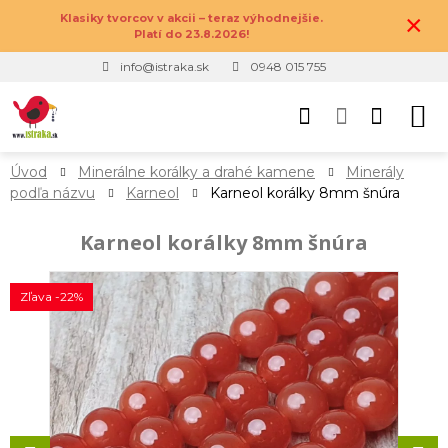
×
Klasiky tvorcov v akcii – teraz výhodnejšie.
Platí do 23.8.2026!
info@istraka.sk
0948 015 755
Úvod
Minerálne korálky a drahé kamene
Minerály
podľa názvu
Karneol
Karneol korálky 8mm šnúra
Karneol korálky 8mm šnúra
Zľava -22%