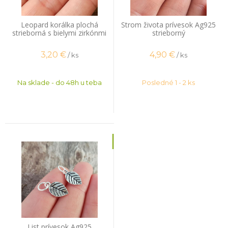
Leopard korálka plochá
Strom života prívesok Ag925
strieborná s bielymi zirkónmi
strieborný
3,20
€
4,90
€
/ ks
/ ks
Na sklade - do 48h u teba
Posledné 1 - 2 ks
List prívesok Ag925