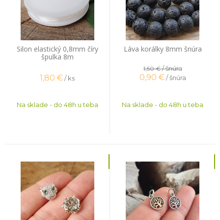
Silon elastický 0,8mm číry
Láva korálky 8mm šnúra
špulka 8m
/ šnúra
1,50 €
0,90
€
1,80
€
/ šnúra
/ ks
Na sklade - do 48h u teba
Na sklade - do 48h u teba