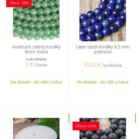
Zľava -25%
Avanturín zelený korálky
Lapis lazuli korálky 8,5 mm
8mm šnúra
polšnúra
/ šnúra
4 €
3
€
10,20
€
/ šnúra
/ polšnúra
Na sklade - do 48h u teba
Na sklade - do 48h u teba
Zľava -40%