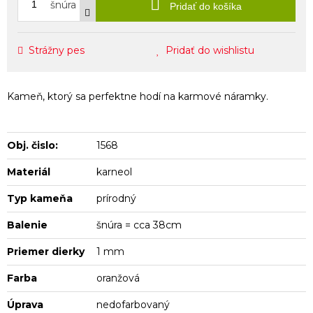
šnúra
Pridať do košíka
Strážny pes
Pridať do wishlistu
Kameň, ktorý sa perfektne hodí na karmové náramky.
Obj. čislo:
1568
Materiál
karneol
Typ kameňa
prírodný
Balenie
šnúra = cca 38cm
Priemer dierky
1 mm
Farba
oranžová
Úprava
nedofarbovaný