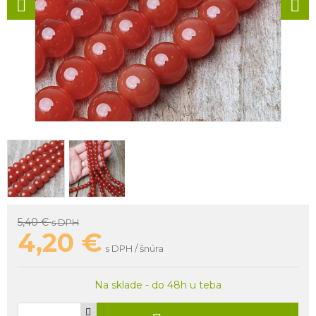
5,40 €
s DPH
4,20
€
s DPH / šnúra
Na sklade - do 48h u teba