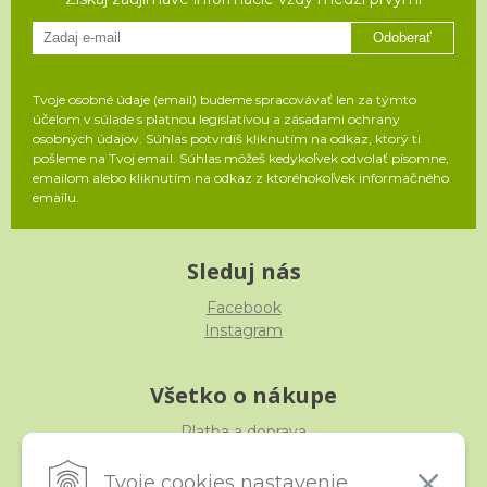
Odoberať
Tvoje osobné údaje (email) budeme spracovávať len za týmto
účelom v súlade s platnou legislatívou a zásadami ochrany
osobných údajov. Súhlas potvrdíš kliknutím na odkaz, ktorý ti
pošleme na Tvoj email. Súhlas môžeš kedykoľvek odvolať písomne,
emailom alebo kliknutím na odkaz z ktoréhokoľvek informačného
emailu.
Sleduj nás
Facebook
Instagram
Všetko o nákupe
Platba a doprava
Reklamácia, výmena, vrátenie
Obchodné podmienky
Tvoje cookies nastavenie