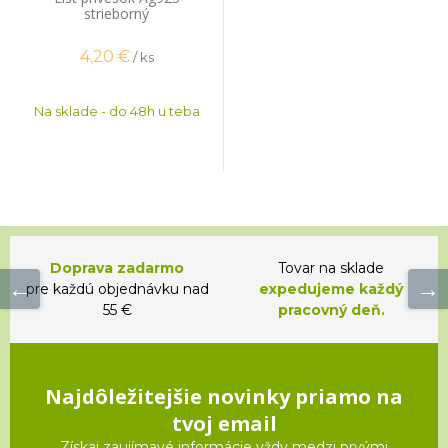
strieborný
4,20
€
/ ks
Na sklade - do 48h u teba
Doprava zadarmo
Tovar na sklade
pre každú objednávku nad
expedujeme každý
55 €
pracovný deň.
Najdôležitejšie novinky priamo na
tvoj email
Získaj zaujímavé informácie vždy medzi prvými