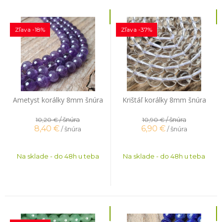
Zľava -18%
Zľava -37%
Ametyst korálky 8mm šnúra
Krištáľ korálky 8mm šnúra
/ šnúra
/ šnúra
10,20 €
10,90 €
8,40
€
6,90
€
/ šnúra
/ šnúra
Na sklade - do 48h u teba
Na sklade - do 48h u teba