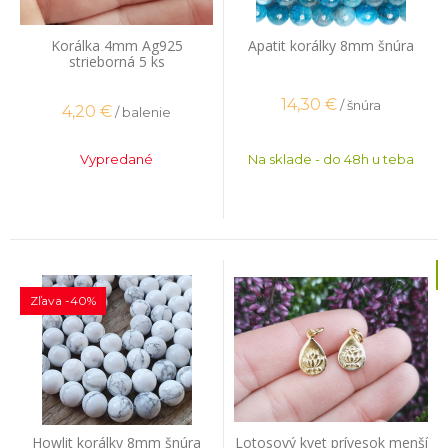
Korálka 4mm Ag925
Apatit korálky 8mm šnúra
strieborná 5 ks
14,30
€
/ šnúra
4,20
€
/ balenie
Vypredané
Na sklade - do 48h u teba
Zľava -40%
Howlit korálky 8mm šnúra
Lotosový kvet prívesok menší