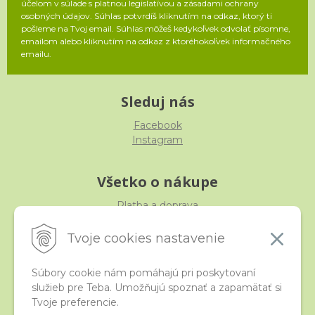
účelom v súlade s platnou legislatívou a zásadami ochrany
osobných údajov. Súhlas potvrdíš kliknutím na odkaz, ktorý ti
pošleme na Tvoj email. Súhlas môžeš kedykoľvek odvolať písomne,
emailom alebo kliknutím na odkaz z ktoréhokoľvek informačného
emailu.
Sleduj nás
Facebook
Instagram
Všetko o nákupe
Platba a doprava
Reklamácia, výmena, vrátenie
Obchodné podmienky
Tvoje cookies nastavenie
Ochrana osobných údajov
Súbory cookie nám pomáhajú pri poskytovaní
služieb pre Teba. Umožňujú spoznať a zapamätať si
iStraka
Tvoje preferencie.
Kontakt