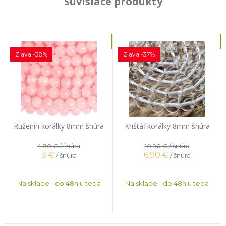
Súvisiace produkty
Zľava -38%
Zľava -37%
Ruženín korálky 8mm šnúra
Krištáľ korálky 8mm šnúra
/ šnúra
/ šnúra
4,80 €
10,90 €
3
€
6,90
€
/ šnúra
/ šnúra
Na sklade - do 48h u teba
Na sklade - do 48h u teba