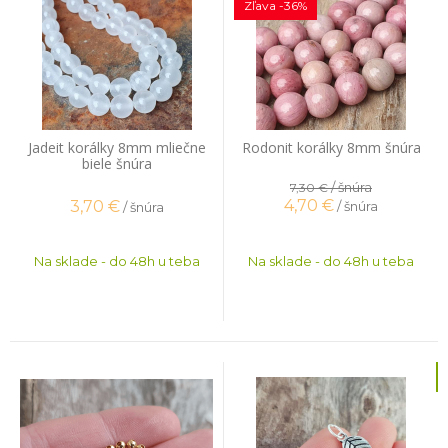
Zľava -36%
Jadeit korálky 8mm mliečne
Rodonit korálky 8mm šnúra
biele šnúra
/ šnúra
7,30 €
4,70
€
3,70
€
/ šnúra
/ šnúra
Na sklade - do 48h u teba
Na sklade - do 48h u teba