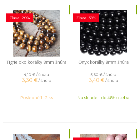
Zľava -20%
Zľava -39%
Tigrie oko korálky 8mm šnúra
Ónyx korálky 8mm šnúra
/ šnúra
/ šnúra
4,10 €
5,60 €
3,30
€
3,40
€
/ šnúra
/ šnúra
Posledné 1 - 2 ks
Na sklade - do 48h u teba