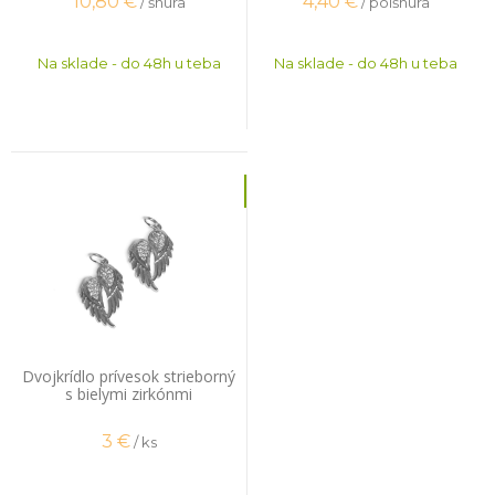
10,80
€
4,40
€
/ šnúra
/ polšnúra
Na sklade - do 48h u teba
Na sklade - do 48h u teba
Dvojkrídlo prívesok strieborný
s bielymi zirkónmi
3
€
/ ks