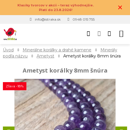
×
Klasiky tvorcov v akcii – teraz výhodnejšie.
Platí do 23.8.2026!
info@istraka.sk
0948 015 755
Úvod
Minerálne korálky a drahé kamene
Minerály
podľa názvu
Ametyst
Ametyst korálky 8mm šnúra
Ametyst korálky 8mm šnúra
Zľava -18%