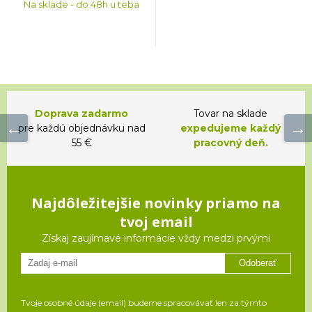
Na sklade - do 48h u teba
Doprava zadarmo
Tovar na sklade
pre každú objednávku nad
expedujeme každý
55 €
pracovný deň.
Najdôležitejšie novinky priamo na
tvoj email
Získaj zaujímavé informácie vždy medzi prvými
Odoberať
Tvoje osobné údaje (email) budeme spracovávať len za týmto