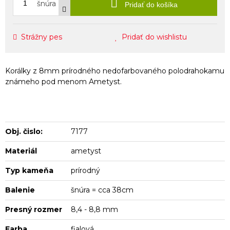
šnúra
Pridať do košíka
Strážny pes
Pridať do wishlistu
Korálky z 8mm prírodného nedofarbovaného polodrahokamu
známeho pod menom Ametyst.
Obj. čislo:
7177
Materiál
ametyst
Typ kameňa
prírodný
Balenie
šnúra = cca 38cm
Presný rozmer
8,4 - 8,8 mm
Farba
fialová