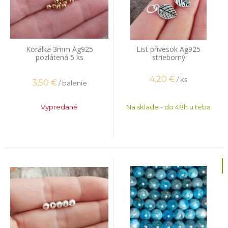
Korálka 3mm Ag925
List prívesok Ag925
pozlátená 5 ks
strieborný
4,20
€
/ ks
3,50
€
/ balenie
Vypredané
Na sklade - do 48h u teba