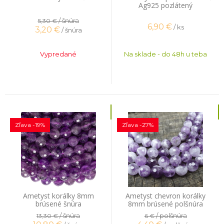
Ag925 pozlátený
/ šnúra
5,30 €
6,90
€
/ ks
3,20
€
/ šnúra
Vypredané
Na sklade - do 48h u teba
Zľava -19%
Zľava -27%
Ametyst korálky 8mm
Ametyst chevron korálky
brúsené šnúra
8mm brúsené polšnúra
/ šnúra
/ polšnúra
13,30 €
6 €