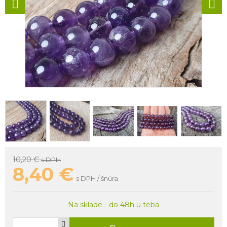
10,20 €
s DPH
8,40
€
s DPH / šnúra
Na sklade - do 48h u teba