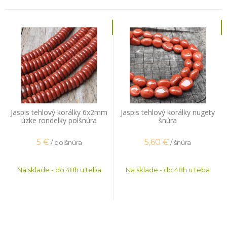
Jaspis tehlový korálky 6x2mm
Jaspis tehlový korálky nugety
úzke rondelky polšnúra
šnúra
5
€
5,60
€
/ polšnúra
/ šnúra
Na sklade - do 48h u teba
Na sklade - do 48h u teba