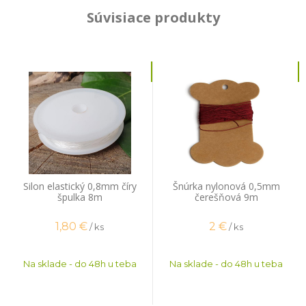
Súvisiace produkty
Silon elastický 0,8mm číry
Šnúrka nylonová 0,5mm
špulka 8m
čerešňová 9m
1,80
€
2
€
/ ks
/ ks
Na sklade - do 48h u teba
Na sklade - do 48h u teba