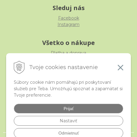
Sleduj nás
Facebook
Instagram
Všetko o nákupe
Platba a doprava
Reklamácia, výmena, vrátenie
Obchodné podmienky
Tvoje cookies nastavenie
Ochrana osobných údajov
Súbory cookie nám pomáhajú pri poskytovaní
služieb pre Teba. Umožňujú spoznať a zapamätať si
iStraka
Tvoje preferencie.
Kontakt
Veľkoobchod
Prijať
Najčastejšie otázky
Certifikáty
Nastaviť
Odmietnuť