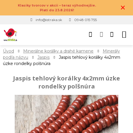
×
Klasiky tvorcov v akcii – teraz výhodnejšie.
Platí do 23.8.2026!
info@istraka.sk
0948 015 755
Úvod
Minerálne korálky a drahé kamene
Minerály
podľa názvu
Jaspis
Jaspis tehlový korálky 4x2mm
úzke rondelky polšnúra
Jaspis tehlový korálky 4x2mm úzke
rondelky polšnúra