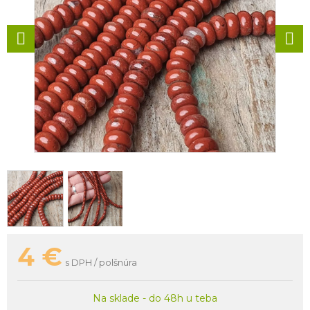
4
€
s DPH / polšnúra
Na sklade - do 48h u teba