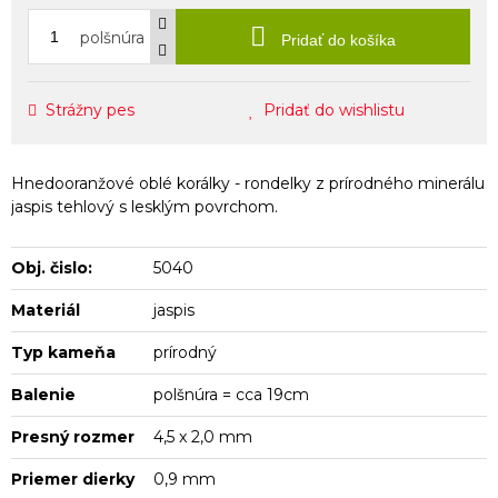
polšnúra
Pridať do košíka
Strážny pes
Pridať do wishlistu
Hnedooranžové oblé korálky - rondelky z prírodného minerálu
jaspis tehlový s lesklým povrchom.
Obj. čislo:
5040
Materiál
jaspis
Typ kameňa
prírodný
Balenie
polšnúra = cca 19cm
Presný rozmer
4,5 x 2,0 mm
Priemer dierky
0,9 mm