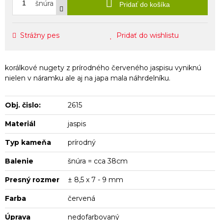
šnúra
Pridať do košíka
Strážny pes
Pridať do wishlistu
korálkové nugety z prírodného červeného jaspisu vyniknú
nielen v náramku ale aj na japa mala náhrdelníku.
Obj. čislo:
2615
Materiál
jaspis
Typ kameňa
prírodný
Balenie
šnúra = cca 38cm
Presný rozmer
± 8,5 x 7 - 9 mm
Farba
červená
Úprava
nedofarbovaný