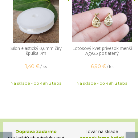
Silon elastický 0,6mm číry
Lotosový kvet prívesok menší
špulka 7m
Ag925 pozlátený
1,40
€
6,90
€
/ ks
/ ks
Na sklade - do 48h u teba
Na sklade - do 48h u teba
Doprava zadarmo
Tovar na sklade
pre každú objednávku nad
expedujeme každý