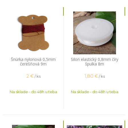
Šnúrka nylonová 0,5mm
Silon elastický 0,8mm číry
čerešňová 9m
špulka 8m
2
€
1,80
€
/ ks
/ ks
Na sklade - do 48h u teba
Na sklade - do 48h u teba