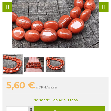
5,60
€
s DPH / šnúra
Na sklade - do 48h u teba