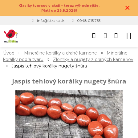
×
Klasiky tvorcov v akcii – teraz výhodnejšie.
Platí do 23.8.2026!
info@istraka.sk
0948 015 755
Úvod
Minerálne korálky a drahé kamene
Minerálne
korálky podľa tvaru
Zlomky a nugety z drahých kameňov
Jaspis tehlový korálky nugety šnúra
Jaspis tehlový korálky nugety šnúra