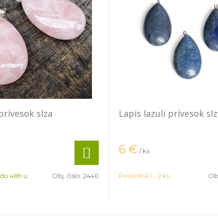
prívesok slza
Lapis lazuli prívesok sl
6
€
/ ks
 do 48h u
Obj. čislo:
2440
Posledné 1 - 2 ks
Obj