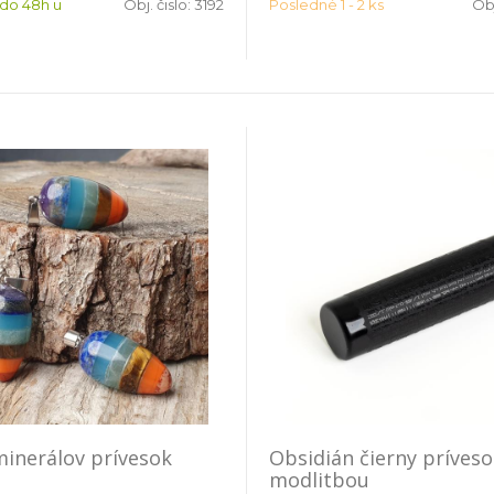
 do 48h u
Obj. čislo:
3192
Posledné 1 - 2 ks
Obj
minerálov prívesok
Obsidián čierny príveso
modlitbou