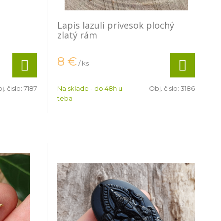
Lapis lazuli prívesok plochý
zlatý rám
8
€
/ ks
j. čislo:
7187
Na sklade - do 48h u
Obj. čislo:
3186
teba