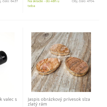
. čislo:
6437
Na sklade - do 48h u
Obj. čislo:
4704
teba
k valec s
Jaspis obrázkový prívesok slza
zlatý rám