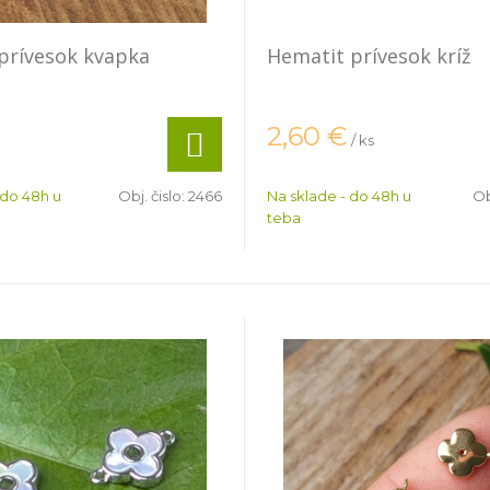
prívesok kvapka
Hematit prívesok kríž
2,60
€
/ ks
 do 48h u
Obj. čislo:
2466
Na sklade - do 48h u
Ob
teba