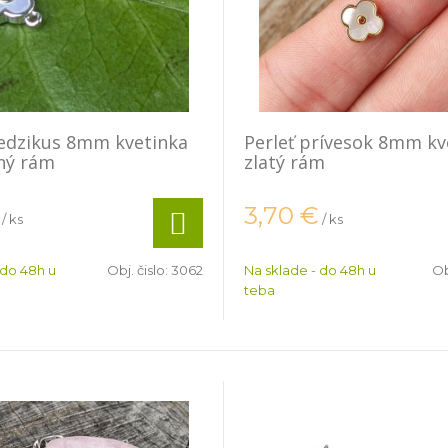
edzikus 8mm kvetinka
Perleť prívesok 8mm kv
ný rám
zlatý rám
3,70
€
/ ks
/ ks
 do 48h u
Obj. čislo:
3062
Na sklade - do 48h u
Ob
teba