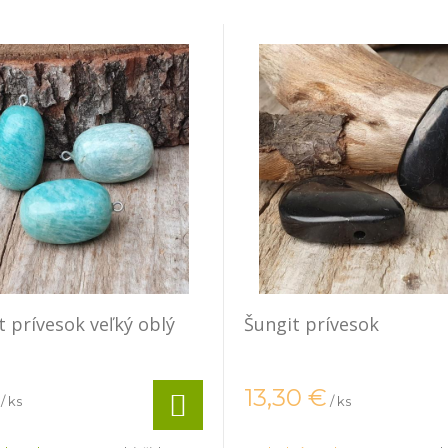
 prívesok veľký oblý
Šungit prívesok
13,30
€
/ ks
/ ks