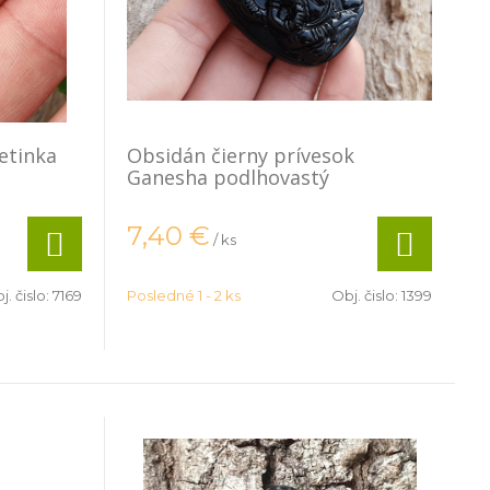
etinka
Obsidán čierny prívesok
Ganesha podlhovastý
7,40
€
/ ks
j. čislo:
7169
Posledné 1 - 2 ks
Obj. čislo:
1399