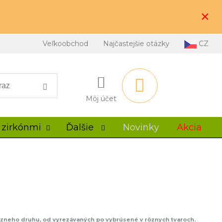
×
Veľkoobchod
Najčastejšie otázky
CZ
Môj účet
 zirkónmi
Ďalšie
Novinky
Akcia
 rôzneho druhu, od vyrezávaných po vybrúsené v rôznych tvaroch.