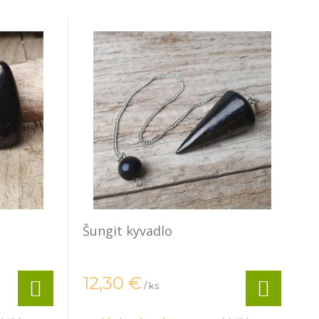
Šungit kyvadlo
12,30
€
/ ks