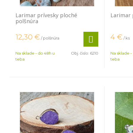
Larimar prívesky ploché
Larimar 
polšnúra
12,30
€
4
€
/ polšnúra
/ ks
Na sklade - do 48h u
Obj. čislo:
6210
Na sklade -
teba
teba