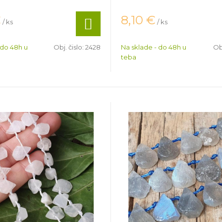
€
8,10
€
/ ks
/ ks
 do 48h u
Obj. čislo:
2428
Na sklade - do 48h u
Obj
teba