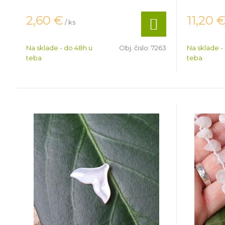
2,60
€
11,20
/ ks
Na sklade - do 48h u
Obj. čislo:
7263
Na sklade -
teba
teba