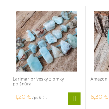
Larimar prívesky zlomky
Amazonit
polšnúra
11,20
€
6,30
€
/ polšnúra