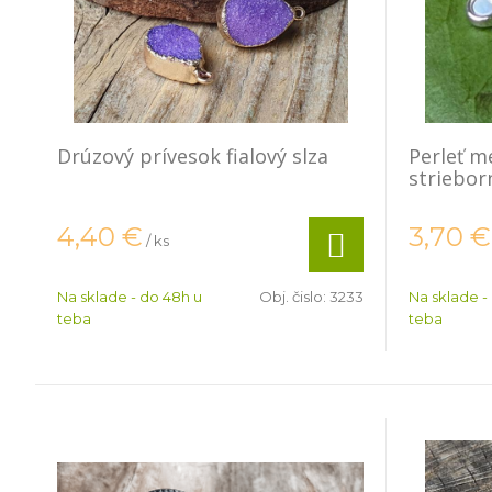
Drúzový prívesok fialový slza
Perleť m
striebor
4,40
€
3,70
€
/ ks
Na sklade - do 48h u
Obj. čislo:
3233
Na sklade -
teba
teba