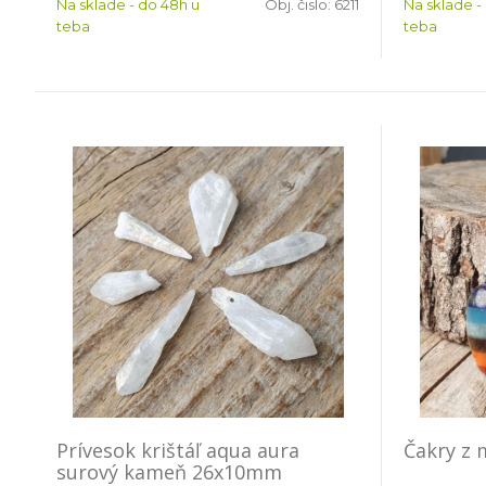
Na sklade - do 48h u
Obj. čislo:
6211
Na sklade -
teba
teba
Prívesok krištáľ aqua aura
Čakry z 
surový kameň 26x10mm