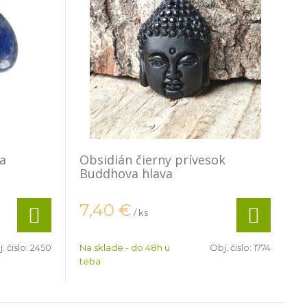
za
Obsidián čierny prívesok
Buddhova hlava
7,40
€
/ ks
. čislo:
2450
Na sklade - do 48h u
Obj. čislo:
1774
teba