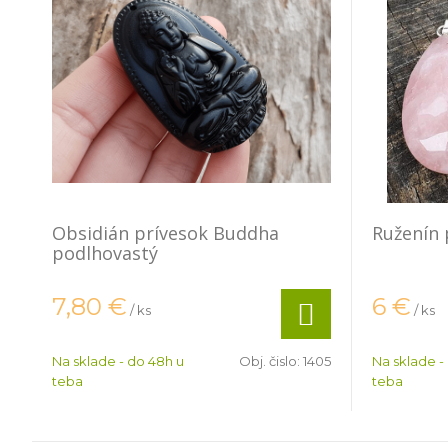
Obsidián prívesok Buddha
Ruženín 
podlhovastý
7,80
€
6
€
/ ks
/ ks
Na sklade - do 48h u
Obj. čislo:
1405
Na sklade -
teba
teba