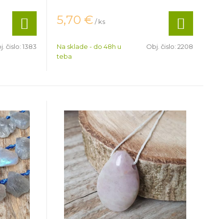
5,70
€
/ ks
. čislo:
1383
Na sklade - do 48h u
Obj. čislo:
2208
teba