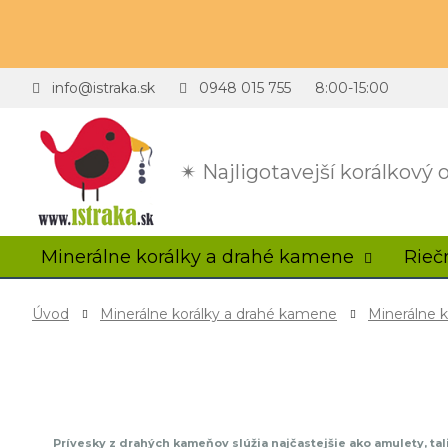
info@istraka.sk
0948 015 755
8:00-15:00
✴ Najligotavejší korálkový
Minerálne korálky a drahé kamene
Rieč
Úvod
Minerálne korálky a drahé kamene
Minerálne k
Prívesky z drahých kameňov slúžia najčastejšie ako amulety, ta