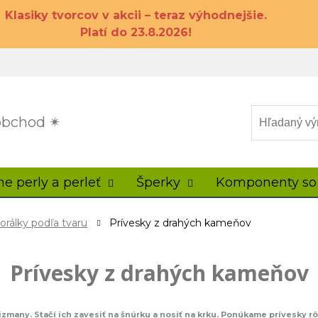
Klasiky tvorcov v akcii – teraz výhodnejšie.
Platí do 23.8.2026!
 obchod ✴
ne perly a perleť
Šperky
Komponenty so
orálky podľa tvaru
Prívesky z drahých kameňov
Prívesky z drahých kameňov
lizmany. Stačí ich zavesiť na šnúrku a nosiť na krku. Ponúkame prívesky