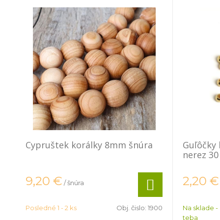
Cypruštek korálky 8mm šnúra
Guľôčky 
nerez 30
9,20
€
2,20
€
/ šnúra
Posledné 1 - 2 ks
Obj. čislo:
1900
Na sklade -
teba