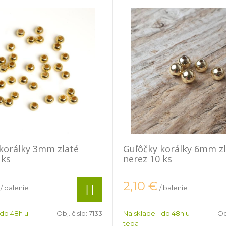
korálky 3mm zlaté
Guľôčky korálky 6mm z
 ks
nerez 10 ks
2,10
€
/ balenie
/ balenie
 do 48h u
Obj. čislo:
7133
Na sklade - do 48h u
Ob
teba