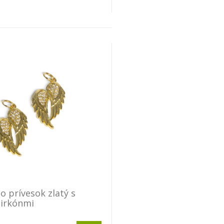
o prívesok zlatý s
zirkónmi