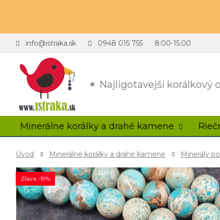
info@istraka.sk
0948 015 755
8:00-15:00
✴ Najligotavejší korálkový
Minerálne korálky a drahé kamene
Rieč
Úvod
Minerálne korálky a drahé kamene
Minerály p
Zľava -19%