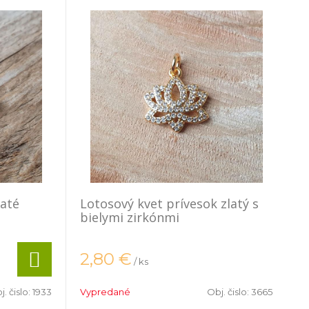
laté
Lotosový kvet prívesok zlatý s
bielymi zirkónmi
2,80
€
/ ks
j. čislo:
1933
Vypredané
Obj. čislo:
3665