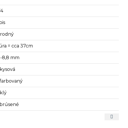
74
pis
írodný
úra = cca 37cm
2-8,8 mm
rkysová
farbovaný
klý
brúsené