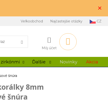
×
Veľkoobchod
Najčastejšie otázky
CZ
Môj účet
 zirkónmi
Ďalšie
Novinky
Akcia
ysové šnúra
t korálky 8mm
vé šnúra