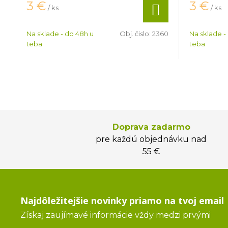
3
€
3
€
/ ks
/ ks
Na sklade - do 48h u
Obj. čislo:
2360
Na sklade -
teba
teba
Doprava zadarmo
pre každú objednávku nad
55 €
Najdôležitejšie novinky priamo na tvoj email
Získaj zaujímavé informácie vždy medzi prvými