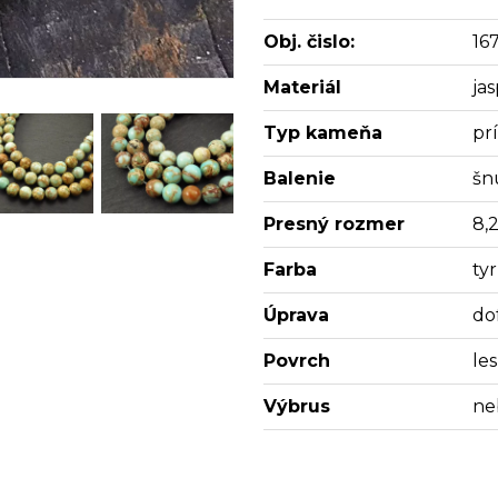
Obj. čislo:
16
Materiál
jas
Typ kameňa
pr
Balenie
šn
Presný rozmer
8,
Farba
ty
Úprava
do
Povrch
les
Výbrus
ne