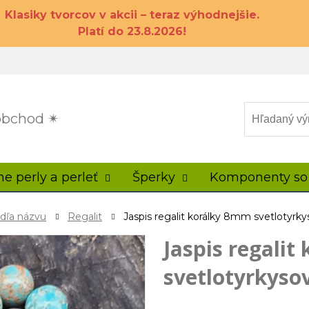
Klasiky tvorcov v akcii – teraz výhodnejšie.
Platí do 23.8.2026!
 obchod ✴
ne perly a perleť
Šperky
Komponenty so
odľa názvu
Regalit
Jaspis regalit korálky 8mm svetlotyrk
Jaspis regali
svetlotyrkyso