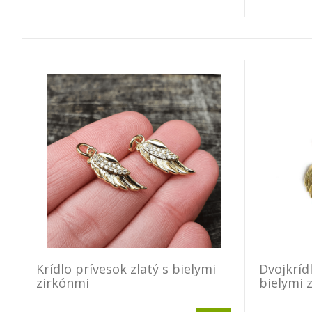
Krídlo prívesok zlatý s bielymi
Dvojkrídl
zirkónmi
bielymi 