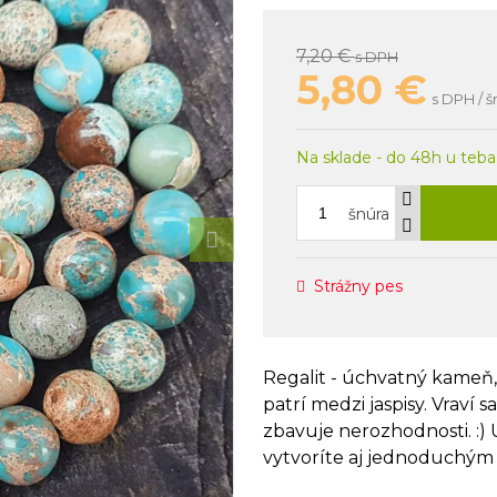
7,20 €
s DPH
5,80
€
s DPH / š
Na sklade - do 48h u teba
šnúra
Strážny pes
Regalit - úchvatný kameň
patrí medzi jaspisy. Vraví 
zbavuje nerozhodnosti. :)
vytvoríte aj jednoduchým 