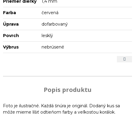
Priemer dierky
1,4 mm
Farba
červená
Úprava
dofarbovaný
Povrch
lesklý
Výbrus
nebrúsené
Popis produktu
Foto je ilustračné. Každá šnúra je originál. Dodaný kus sa
môže mierne líšiť odtieňom farby a veľkosťou korálok.