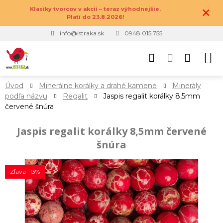
×
Klasiky tvorcov v akcii – teraz výhodnejšie.
Platí do 23.8.2026!
info@istraka.sk
0948 015 755
Úvod
Minerálne korálky a drahé kamene
Minerály
podľa názvu
Regalit
Jaspis regalit korálky 8,5mm
červené šnúra
Jaspis regalit korálky 8,5mm červené
šnúra
Zľava -13%