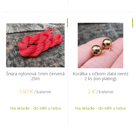
Šnúra nylonová 1mm červená
Korálka s očkom zlatá nerez
25m
2 ks (ion plating)
1,40
€
2
€
/ balenie
/ balenie
Na sklade - do 48h u teba
Na sklade - do 48h u teba