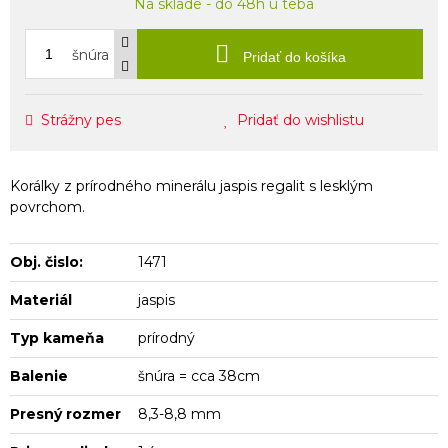
Na sklade - do 48h u teba
šnúra
Pridať do košíka
Strážny pes
Pridať do wishlistu
Korálky z prírodného minerálu jaspis regalit s lesklým
povrchom.
Obj. čislo:
1471
Materiál
jaspis
Typ kameňa
prírodný
Balenie
šnúra = cca 38cm
Presný rozmer
8,3-8,8 mm