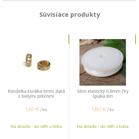
Súvisiace produkty
Rondelka korálka 6mm zlatá
Silon elastický 0,8mm číry
s bielymi zirkónmi
špulka 8m
1,60
€
1,80
€
/ ks
/ ks
Na sklade - do 48h u teba
Na sklade - do 48h u teba