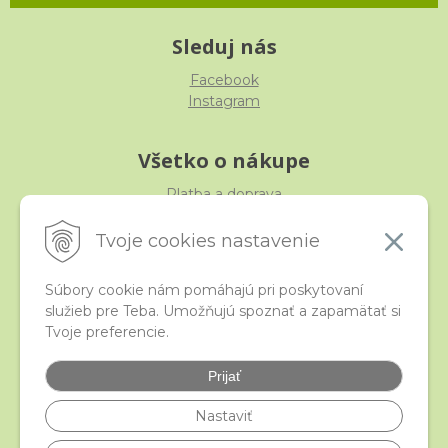
Sleduj nás
Facebook
Instagram
Všetko o nákupe
Platba a doprava
Reklamácia, výmena, vrátenie
Obchodné podmienky
Tvoje cookies nastavenie
Ochrana osobných údajov
Súbory cookie nám pomáhajú pri poskytovaní
služieb pre Teba. Umožňujú spoznať a zapamätať si
iStraka
Tvoje preferencie.
Kontakt
Veľkoobchod
Prijať
Najčastejšie otázky
Certifikáty
Nastaviť