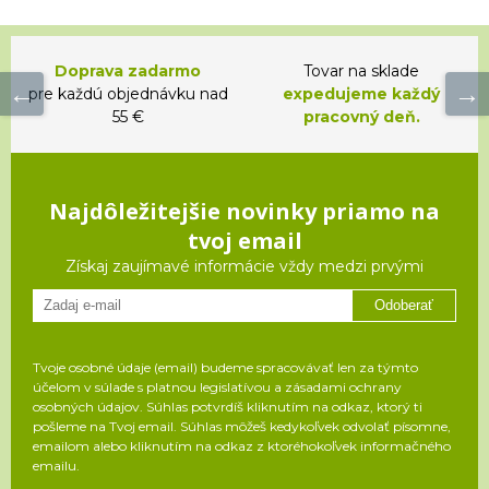
Doprava zadarmo
Tovar na sklade
pre každú objednávku nad
expedujeme každý
55 €
pracovný deň.
Najdôležitejšie novinky priamo na
tvoj email
Získaj zaujímavé informácie vždy medzi prvými
Odoberať
Tvoje osobné údaje (email) budeme spracovávať len za týmto
účelom v súlade s platnou legislatívou a zásadami ochrany
osobných údajov. Súhlas potvrdíš kliknutím na odkaz, ktorý ti
pošleme na Tvoj email. Súhlas môžeš kedykoľvek odvolať písomne,
emailom alebo kliknutím na odkaz z ktoréhokoľvek informačného
emailu.