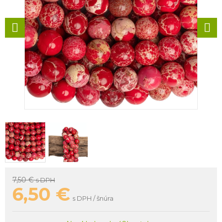
7,50 €
s DPH
6,50
€
s DPH / šnúra