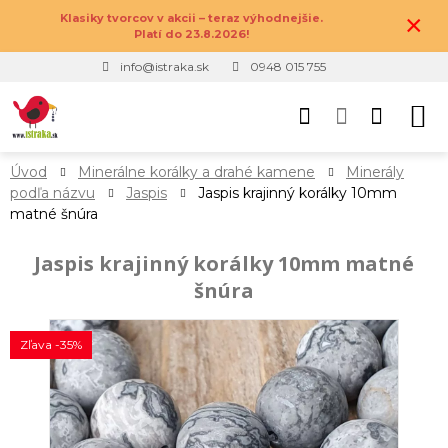
×
Klasiky tvorcov v akcii – teraz výhodnejšie.
Platí do 23.8.2026!
info@istraka.sk
0948 015 755
Úvod
Minerálne korálky a drahé kamene
Minerály
podľa názvu
Jaspis
Jaspis krajinný korálky 10mm
matné šnúra
Jaspis krajinný korálky 10mm matné
šnúra
Zľava -35%