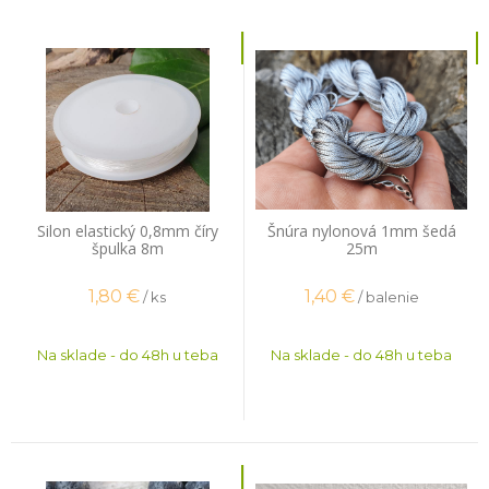
Silon elastický 0,8mm číry
Šnúra nylonová 1mm šedá
špulka 8m
25m
1,80
€
1,40
€
/ ks
/ balenie
Na sklade - do 48h u teba
Na sklade - do 48h u teba