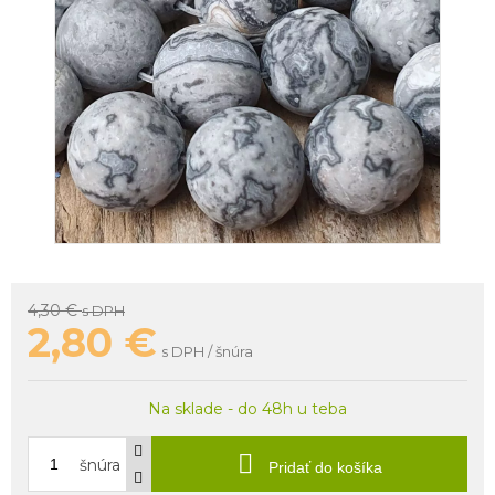
4,30 €
s DPH
2,80
€
s DPH / šnúra
Na sklade - do 48h u teba
šnúra
Pridať do košíka