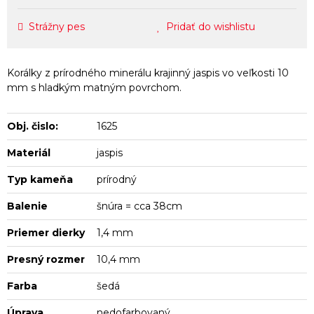
Strážny pes
Pridať do wishlistu
Korálky z prírodného minerálu krajinný jaspis vo veľkosti 10
mm s hladkým matným povrchom.
Obj. čislo:
1625
Materiál
jaspis
Typ kameňa
prírodný
Balenie
šnúra = cca 38cm
Priemer dierky
1,4 mm
Presný rozmer
10,4 mm
Farba
šedá
Úprava
nedofarbovaný