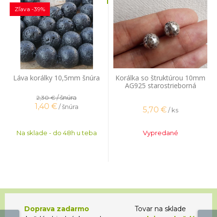
Zľava -39%
Láva korálky 10,5mm šnúra
Korálka so štruktúrou 10mm
AG925 starostrieborná
/ šnúra
2,30 €
1,40
€
/ šnúra
5,70
€
/ ks
Na sklade - do 48h u teba
Vypredané
Doprava zadarmo
Tovar na sklade