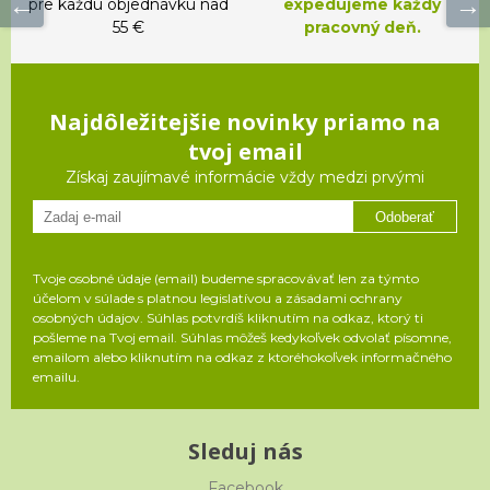
pre každú objednávku nad
expedujeme každý
55 €
pracovný deň.
Najdôležitejšie novinky priamo na
tvoj email
Získaj zaujímavé informácie vždy medzi prvými
Odoberať
Tvoje osobné údaje (email) budeme spracovávať len za týmto
účelom v súlade s platnou legislatívou a zásadami ochrany
osobných údajov. Súhlas potvrdíš kliknutím na odkaz, ktorý ti
pošleme na Tvoj email. Súhlas môžeš kedykoľvek odvolať písomne,
emailom alebo kliknutím na odkaz z ktoréhokoľvek informačného
emailu.
Sleduj nás
Facebook