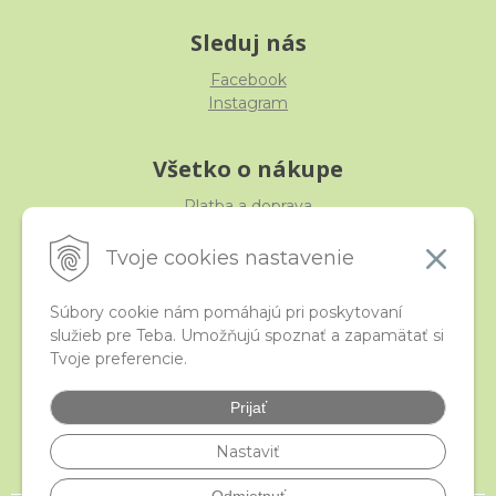
Sleduj nás
Facebook
Instagram
Všetko o nákupe
Platba a doprava
Reklamácia, výmena, vrátenie
Obchodné podmienky
Tvoje cookies nastavenie
Ochrana osobných údajov
Súbory cookie nám pomáhajú pri poskytovaní
služieb pre Teba. Umožňujú spoznať a zapamätať si
iStraka
Tvoje preferencie.
Kontakt
Veľkoobchod
Prijať
Najčastejšie otázky
Certifikáty
Nastaviť