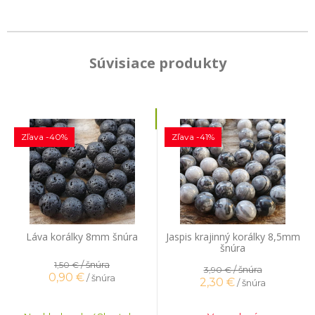
Súvisiace produkty
Zľava -40%
Zľava -41%
Láva korálky 8mm šnúra
Jaspis krajinný korálky 8,5mm
šnúra
/ šnúra
1,50 €
/ šnúra
3,90 €
0,90
€
/ šnúra
2,30
€
/ šnúra