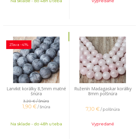
Na sklade - do 48h u teba
Vypredané
Zľava -41%
Larvikit korálky 8,5mm matné
Ruženín Madagaskar korálky
šnúra
8mm polšnúra
/ šnúra
3,20 €
1,90
€
/ šnúra
7,10
€
/ polšnúra
Na sklade - do 48h u teba
Vypredané