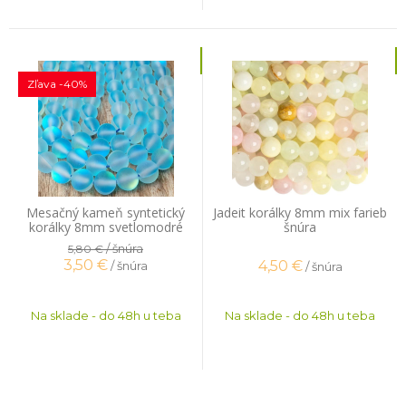
Zľava -40%
Mesačný kameň syntetický
Jadeit korálky 8mm mix farieb
korálky 8mm svetlomodré
šnúra
šnúra
/ šnúra
5,80 €
3,50
€
4,50
€
/ šnúra
/ šnúra
Na sklade - do 48h u teba
Na sklade - do 48h u teba