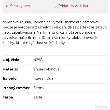
Strážny pes
Pridať do wishlistu
Nylonová šnúrka, vhodná na výrobu shamballa náramkov.
Keďže je vyrobená z umelých vlákien, dá sa perfektne zataviť
napr. zapaľovačom. Na 1mm šnúrku môžete pohodlne
navliekať naše 8mm a 10mm kamienky, alebo drevené
korálky, ktoré majú dosť veľké dierky.
Obj. čislo:
4298
Materiál
šnúra nylonová
Balenie
návin = 25m
Presný rozmer
1 mm
Farba
šedá